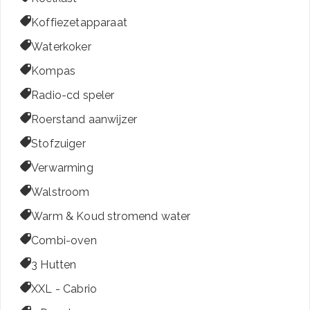

Koffiezetapparaat

Waterkoker

Kompas

Radio-cd speler

Roerstand aanwijzer

Stofzuiger

Verwarming

Walstroom

Warm & Koud stromend water

Combi-oven

3 Hutten

XXL - Cabrio