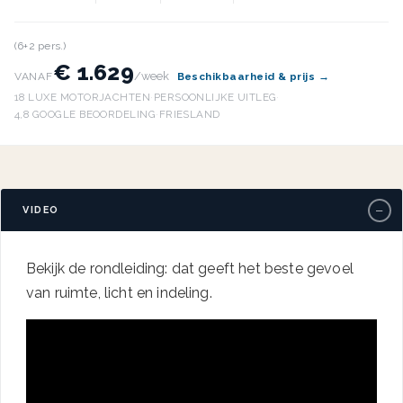
(6+2 pers.)
€ 1.629
/week
VANAF
Beschikbaarheid & prijs →
18 LUXE MOTORJACHTEN
·
PERSOONLIJKE UITLEG
·
4,8 GOOGLE BEOORDELING
·
FRIESLAND
−
VIDEO
Bekijk de rondleiding: dat geeft het beste gevoel
van ruimte, licht en indeling.