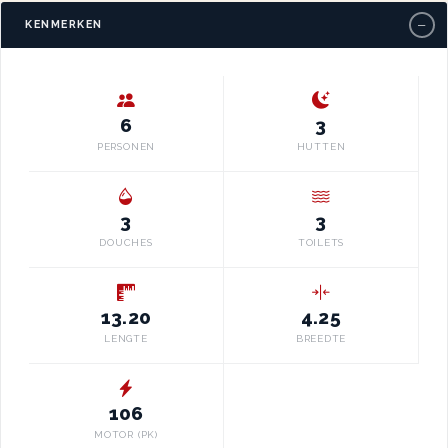
−
KENMERKEN
6
3
PERSONEN
HUTTEN
3
3
DOUCHES
TOILETS
13.20
4.25
LENGTE
BREEDTE
106
MOTOR (PK)