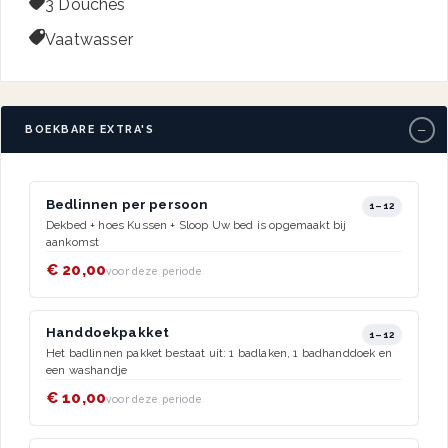

3 Douches

Vaatwasser
−
BOEKBARE EXTRA'S
Bedlinnen per persoon
1–12
Dekbed + hoes Kussen + Sloop Uw bed is opgemaakt bij
aankomst
€ 20,00
voor deze periode
Handdoekpakket
1–12
Het badlinnen pakket bestaat uit: 1 badlaken, 1 badhanddoek en
een washandje
€ 10,00
voor deze periode