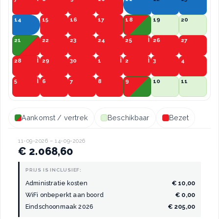
14
15
16
17
18
19
20
21
22
23
24
25
26
27
28
29
30
1
2
3
4
5
6
7
8
9
10
11
Aankomst / vertrek
Beschikbaar
Bezet
11-09-2026 – 14-09-2026
€ 2.068,60
PRIJS IS INCLUSIEF:
Administratie kosten
€ 10,00
WiFi onbeperkt aan boord
€ 0,00
Eindschoonmaak 2026
€ 205,00