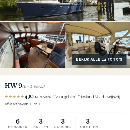
BEKIJK ALLE 14 FOTO'S
HW 9
(6+2 pers.)
4,8
★★★★★
(114 reviews)
·
Vaargebied Friesland
·
Vaarbewijsvrij
·
Afvaarthaven: Grou
6
3
3
3
PERSONEN
HUTTEN
DOUCHES
TOILETTEN