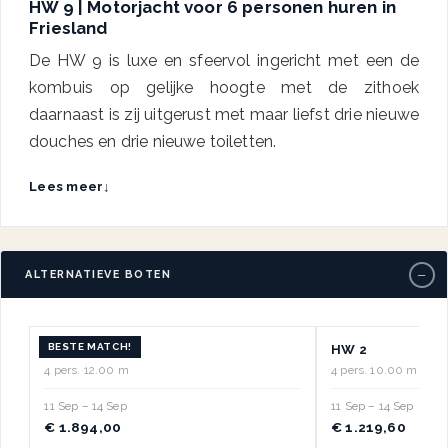
HW 9 | Motorjacht voor 6 personen huren in
Friesland
De HW 9 is luxe en sfeervol ingericht met een de
kombuis op gelijke hoogte met de zithoek
daarnaast is zij uitgerust met maar liefst drie nieuwe
douches en drie nieuwe toiletten.
Lees meer
↓
−
ALTERNATIEVE BOTEN
BESTE MATCH!
HW 17
HW 2
4 pers.
·
12.00 m
4 pers.
·
10.00 m
11 Sep – 14 Sep
11 Sep – 14 Sep
€ 1.894,00
€ 1.219,60