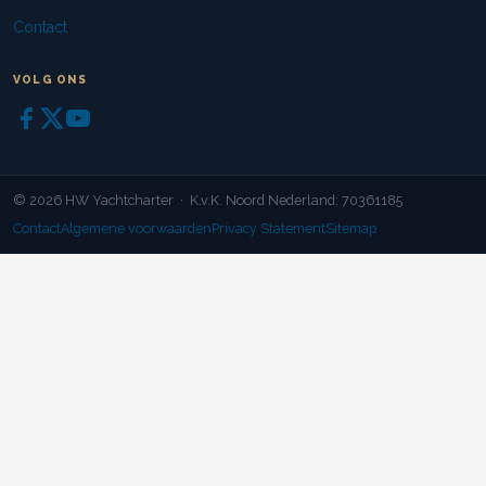
Contact
VOLG ONS
© 2026 HW Yachtcharter · K.v.K. Noord Nederland: 70361185
Contact
Algemene voorwaarden
Privacy Statement
Sitemap