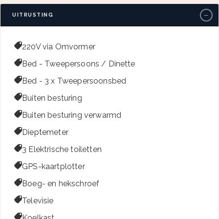
−
UITRUSTING

220V via Omvormer

Bed - Tweepersoons / Dinette

Bed - 3 x Tweepersoonsbed

Buiten besturing

Buiten besturing verwarmd

Dieptemeter

3 Elektrische toiletten

GPS-kaartplotter

Boeg- en hekschroef

Televisie

Koelkast