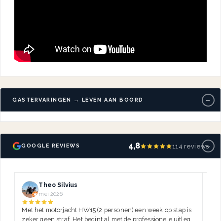
−
GASTERVARINGEN → LEVEN AAN BOORD
−
4,8
114 reviews
GOOGLE REVIEWS
Theo Silvius
mei 2026
Met het motorjacht HW15 (2 personen) een week op stap is
Dez
zeker geen straf. Het begint al met de professionele uitleg,
var