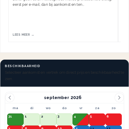
eerst per e-mail, dan bij aankomst en ten…
HW.
LEES MEER →
LEE
BESCHIKBAARHEID
Selecteer aankomst en vertrek om direct prijs en beschikbaarheid te
zien.
september
ma
di
wo
do
vr
za
zo
31
1
2
3
4
5
6
7
8
9
10
11
12
13