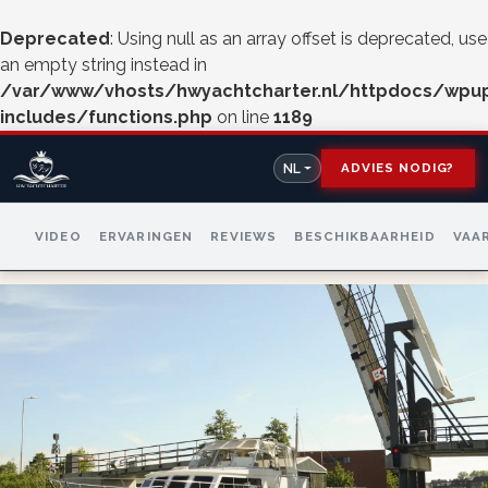
Deprecated
: Using null as an array offset is deprecated, use
an empty string instead in
/var/www/vhosts/hwyachtcharter.nl/httpdocs/wpu
includes/functions.php
on line
1189
ADVIES NODIG?
NL
VIDEO
ERVARINGEN
REVIEWS
BESCHIKBAARHEID
VAA