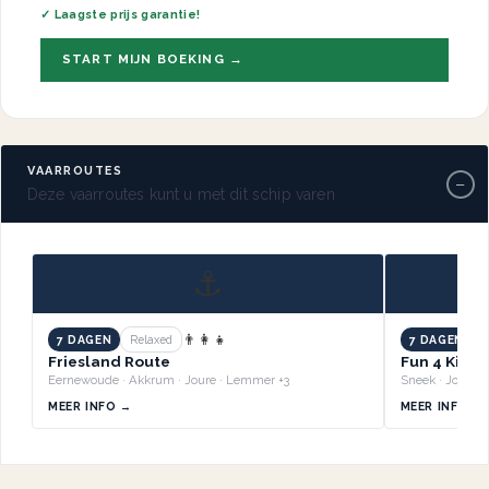
✓ Laagste prijs garantie!
START MIJN BOEKING →
VAARROUTES
−
Deze vaarroutes kunt u met dit schip varen
⚓
👨‍👩‍👧
7 DAGEN
Relaxed
7 DAGEN
B
Friesland Route
Fun 4 Kids 
Eernewoude · Akkrum · Joure · Lemmer +3
MEER INFO →
MEER INFO →