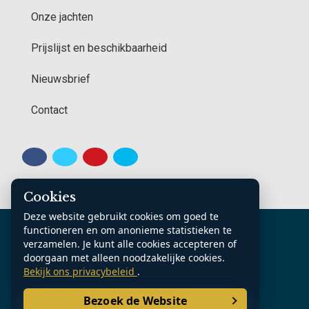
Onze jachten
Prijslijst en beschikbaarheid
Nieuwsbrief
Contact
Cookies
Deze website gebruikt cookies om goed te
K.v.K. Noord Nederland: 70361185
functioneren en om anonieme statistieken te
Contact
Algemene voorwaarden
verzamelen. Je kunt alle cookies accepteren of
doorgaan met alleen noodzakelijke cookies.
Privacy Statement
Sitemap
Bekijk ons privacybeleid
.
Bezoek de Website