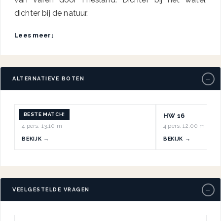
dichter bij de natuur.
Lees meer
↓
−
ALTERNATIEVE BOTEN
BESTE MATCH!
HW 1
HW 16
4 pers.
·
13.10 m
4 pers.
·
12.00 m
BEKIJK →
BEKIJK →
−
VEELGESTELDE VRAGEN