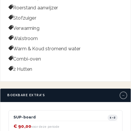

Roerstand aanwijzer

Stofzuiger

Verwarming

Walstroom

Warm & Koud stromend water

Combi-oven

2 Hutten
−
BOEKBARE EXTRA'S
SUP-board
1–2
€ 90,00
voor deze periode