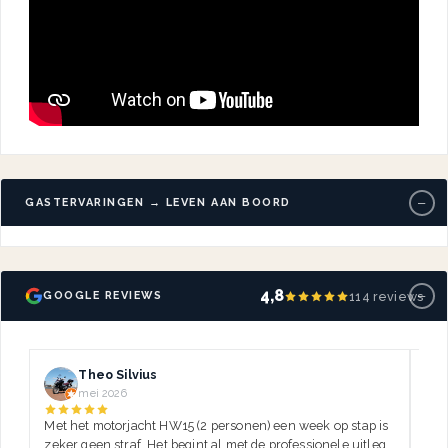
−
GASTERVARINGEN → LEVEN AAN BOORD
−
4,8
114 reviews
GOOGLE REVIEWS
Theo Silvius
mei 2026
Met het motorjacht HW15 (2 personen) een week op stap is
Dez
zeker geen straf. Het begint al met de professionele uitleg,
var