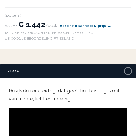
(4+1 pers.)
€ 1.442
/week
VANAF
Beschikbaarheid & prijs →
18 LUXE MOTORJACHTEN
·
PERSOONLIJKE UITLEG
·
4,8 GOOGLE BEOORDELING
·
FRIESLAND
−
VIDEO
Bekijk de rondleiding: dat geeft het beste gevoel
van ruimte, licht en indeling.