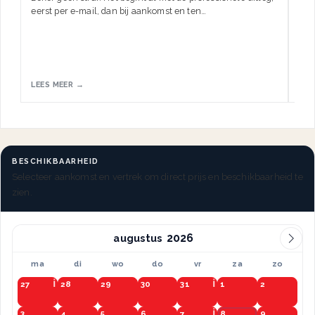
eerst per e-mail, dan bij aankomst en ten…
HW.
LEES MEER →
LEE
BESCHIKBAARHEID
Selecteer aankomst en vertrek om direct prijs en beschikbaarheid te
zien.
augustus
ma
di
wo
do
vr
za
zo
27
28
29
30
31
1
2
3
4
5
6
7
8
9