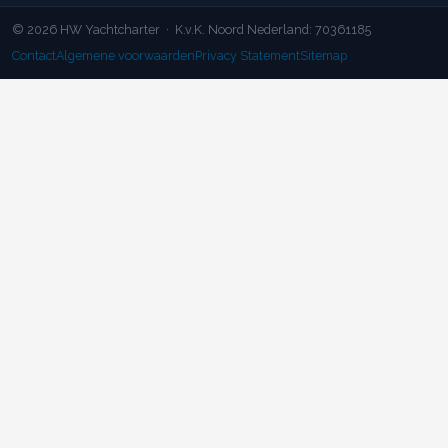
© 2026 HW Yachtcharter · K.v.K. Noord Nederland: 70361185
Contact
Algemene voorwaarden
Privacy Statement
Sitemap