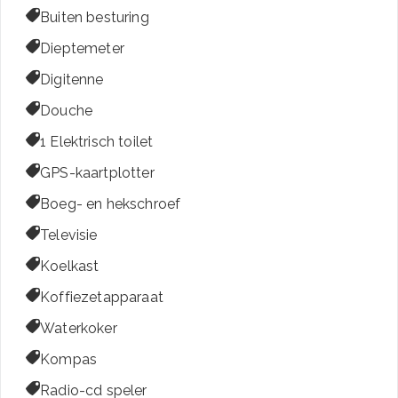

Buiten besturing

Dieptemeter

Digitenne

Douche

1 Elektrisch toilet

GPS-kaartplotter

Boeg- en hekschroef

Televisie

Koelkast

Koffiezetapparaat

Waterkoker

Kompas

Radio-cd speler