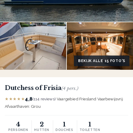
BEKIJK ALLE 15 FOTO'S
Dutchess of Frisia
(4 pers.)
4,8
★★★★★
(114 reviews)
·
Vaargebied Friesland
·
Vaarbewijsvrij
·
Afvaarthaven: Grou
4
2
1
1
PERSONEN
HUTTEN
DOUCHES
TOILETTEN