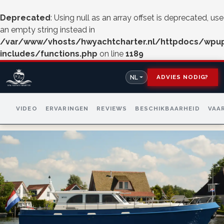
Deprecated
: Using null as an array offset is deprecated, use
an empty string instead in
/var/www/vhosts/hwyachtcharter.nl/httpdocs/wpu
includes/functions.php
on line
1189
ADVIES NODIG?
NL
VIDEO
ERVARINGEN
REVIEWS
BESCHIKBAARHEID
VAA