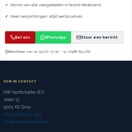
Kennis van alle vaargebieden in Noord-Nederland
Geen verplichtingen, altijd eerlijk advies
Bel ons
WhatsApp
Stuur een bericht
Bereikbaar ma–za 09:00–17:30 · +31 (0)566 624 062
KOM IN CONTACT
HW Yachtcharter B.V.
Jister 13
9001 XX Grou
+31 (0)566 624 062
info@hwyachtcharter.nl