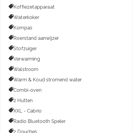

Koffiezetapparaat

Waterkoker

Kompas

Roerstand aanwijzer

Stofzuiger

Verwarming

Walstroom

Warm & Koud stromend water

Combi-oven

2 Hutten

XXL - Cabrio

Radio Bluetooth Speler

2 Douches