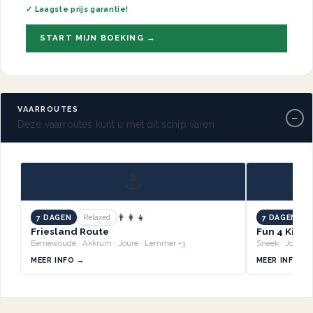
✓ Laagste prijs garantie!
START MIJN BOEKING →
VAARROUTES
−
Deze vaarroutes kunt u met dit schip varen
⚓
👨‍👩‍👧
7 DAGEN
Relaxed
7 DAGEN
B
Friesland Route
Fun 4 Kids 
Eernewoude · Akkrum · Joure · Lemmer +3
MEER INFO →
MEER INFO →