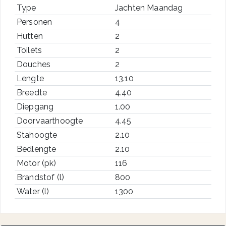
Type
Jachten Maandag
Personen
4
Hutten
2
Toilets
2
Douches
2
Lengte
13.10
Breedte
4.40
Diepgang
1.00
Doorvaarthoogte
4.45
Stahoogte
2.10
Bedlengte
2.10
Motor (pk)
116
Brandstof (l)
800
Water (l)
1300