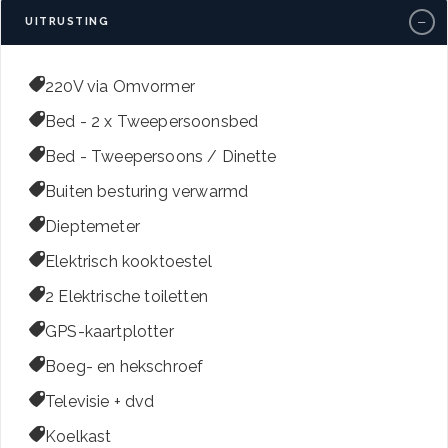
−
UITRUSTING

220V via Omvormer

Bed - 2 x Tweepersoonsbed

Bed - Tweepersoons / Dinette

Buiten besturing verwarmd

Dieptemeter

Elektrisch kooktoestel

2 Elektrische toiletten

GPS-kaartplotter

Boeg- en hekschroef

Televisie + dvd

Koelkast