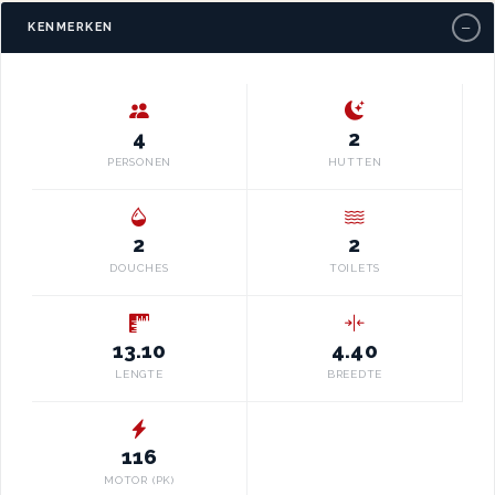
−
KENMERKEN
4
2
PERSONEN
HUTTEN
2
2
DOUCHES
TOILETS
13.10
4.40
LENGTE
BREEDTE
116
MOTOR (PK)