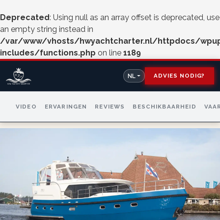
Deprecated
: Using null as an array offset is deprecated, use
an empty string instead in
/var/www/vhosts/hwyachtcharter.nl/httpdocs/wpu
includes/functions.php
on line
1189
ADVIES NODIG?
NL
VIDEO
ERVARINGEN
REVIEWS
BESCHIKBAARHEID
VAA