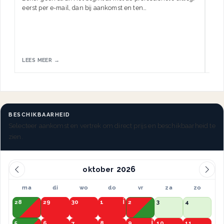
eerst per e-mail, dan bij aankomst en ten…
HW.
LEES MEER →
LEE
BESCHIKBAARHEID
Selecteer aankomst en vertrek om direct prijs en beschikbaarheid te
zien.
oktober
ma
di
wo
do
vr
za
zo
28
29
30
1
2
3
4
5
6
7
8
9
10
11