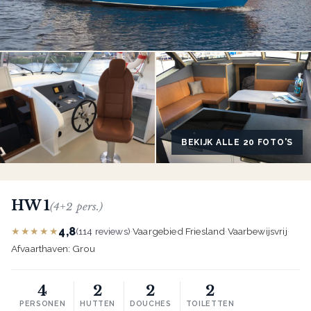
BEKIJK ALLE 20 FOTO'S
HW 1
(4+2 pers.)
4,8
★★★★★
(114 reviews)
·
Vaargebied Friesland
·
Vaarbewijsvrij
·
Afvaarthaven: Grou
4
2
2
2
PERSONEN
HUTTEN
DOUCHES
TOILETTEN