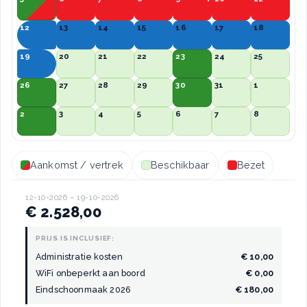
12
13
14
15
16
17
18
19
20
21
22
23
24
25
26
27
28
29
30
31
1
2
3
4
5
6
7
8
Aankomst / vertrek
Beschikbaar
Bezet
12-10-2026 – 19-10-2026
€ 2.528,00
PRIJS IS INCLUSIEF:
Administratie kosten
€ 10,00
WiFi onbeperkt aan boord
€ 0,00
Eindschoonmaak 2026
€ 180,00