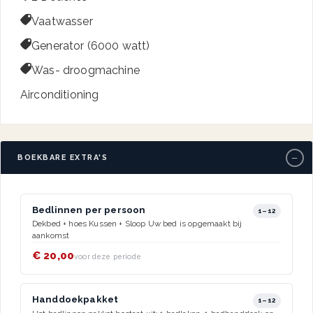

Vaatwasser

Generator (6000 watt)

Was- droogmachine
Airconditioning
−
BOEKBARE EXTRA'S
Bedlinnen per persoon
1–12
Dekbed + hoes Kussen + Sloop Uw bed is opgemaakt bij
aankomst
€ 20,00
voor deze periode
Handdoekpakket
1–12