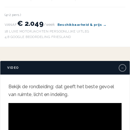
(4+2 pers.)
€ 2.049
/week
VANAF
Beschikbaarheid & prijs →
18 LUXE MOTORJACHTEN
·
PERSOONLIJKE UITLEG
·
4,8 GOOGLE BEOORDELING
·
FRIESLAND
−
VIDEO
Bekijk de rondleiding: dat geeft het beste gevoel
van ruimte, licht en indeling.