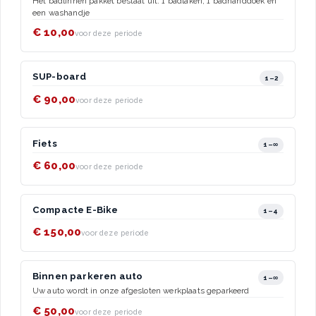
Het badlinnen pakket bestaat uit: 1 badlaken, 1 badhanddoek en
een washandje
€ 10,00
voor deze periode
SUP-board
1–2
€ 90,00
voor deze periode
Fiets
1–∞
€ 60,00
voor deze periode
Compacte E-Bike
1–4
€ 150,00
voor deze periode
Binnen parkeren auto
1–∞
Uw auto wordt in onze afgesloten werkplaats geparkeerd
€ 50,00
voor deze periode