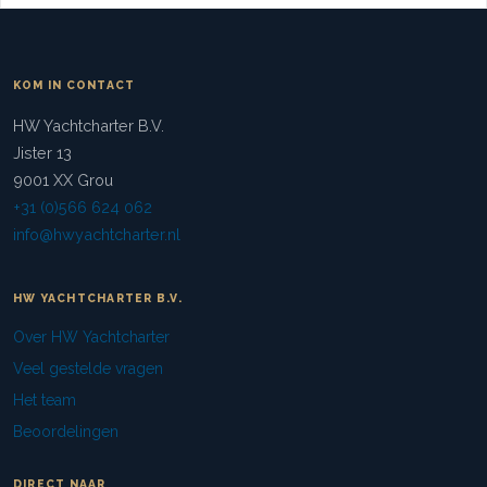
KOM IN CONTACT
HW Yachtcharter B.V.
Jister 13
9001 XX Grou
+31 (0)566 624 062
info@hwyachtcharter.nl
HW YACHTCHARTER B.V.
Over HW Yachtcharter
Veel gestelde vragen
Het team
Beoordelingen
DIRECT NAAR