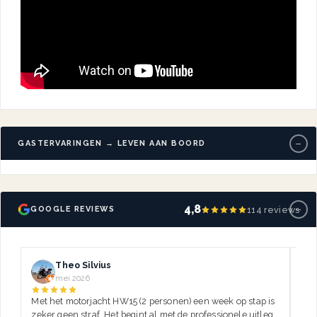
−
GASTERVARINGEN → LEVEN AAN BOORD
−
4,8
114 reviews
GOOGLE REVIEWS
Theo Silvius
mei 2026
Met het motorjacht HW15 (2 personen) een week op stap is
Dez
zeker geen straf. Het begint al met de professionele uitleg,
var