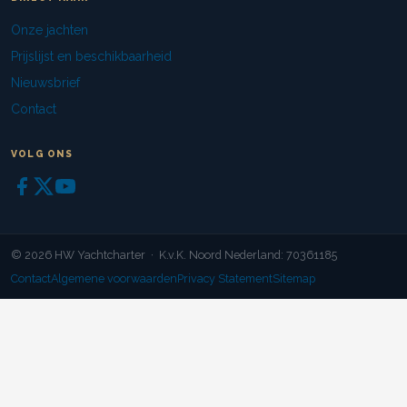
Onze jachten
Prijslijst en beschikbaarheid
Nieuwsbrief
Contact
VOLG ONS
© 2026 HW Yachtcharter · K.v.K. Noord Nederland: 70361185
Contact
Algemene voorwaarden
Privacy Statement
Sitemap