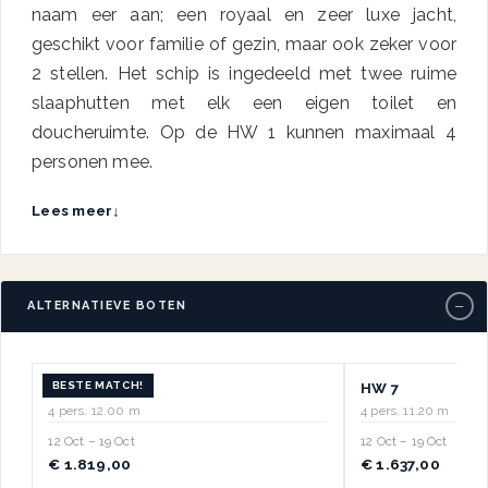
naam eer aan; een royaal en zeer luxe jacht,
geschikt voor familie of gezin, maar ook zeker voor
2 stellen. Het schip is ingedeeld met twee ruime
slaaphutten met elk een eigen toilet en
doucheruimte. Op de HW 1 kunnen maximaal 4
personen mee.
Lees meer
↓
−
ALTERNATIEVE BOTEN
BESTE MATCH!
HW 17
HW 7
4 pers.
·
12.00 m
4 pers.
·
11.20 m
12 Oct – 19 Oct
12 Oct – 19 Oct
€ 1.819,00
€ 1.637,00