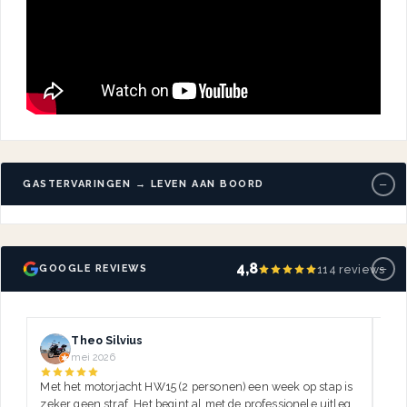
−
GASTERVARINGEN → LEVEN AAN BOORD
−
4,8
114 reviews
GOOGLE REVIEWS
Theo Silvius
mei 2026
Met het motorjacht HW15 (2 personen) een week op stap is
Dez
zeker geen straf. Het begint al met de professionele uitleg,
var