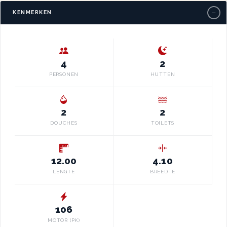
−
KENMERKEN
4
2
PERSONEN
HUTTEN
2
2
DOUCHES
TOILETS
12.00
4.10
LENGTE
BREEDTE
106
MOTOR (PK)