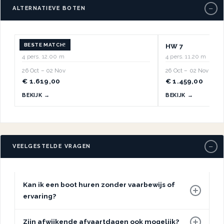
−
ALTERNATIEVE BOTEN
BESTE MATCH!
HW 17
HW 7
4 pers.
·
12.00 m
4 pers.
·
11.20 m
26 Oct – 02 Nov
26 Oct – 02 Nov
€ 1.619,00
€ 1.459,00
BEKIJK →
BEKIJK →
−
VEELGESTELDE VRAGEN
Kan ik een boot huren zonder vaarbewijs of
ervaring?
Zijn afwijkende afvaartdagen ook mogelijk?