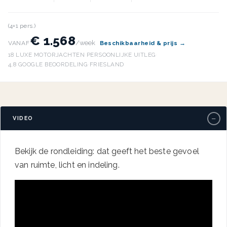
(4+1 pers.)
€ 1.568
/week
VANAF
Beschikbaarheid & prijs →
18 LUXE MOTORJACHTEN
·
PERSOONLIJKE UITLEG
·
4,8 GOOGLE BEOORDELING
·
FRIESLAND
−
VIDEO
Bekijk de rondleiding: dat geeft het beste gevoel
van ruimte, licht en indeling.