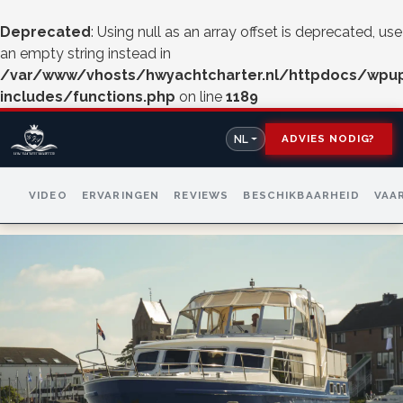
Deprecated
: Using null as an array offset is deprecated, use
an empty string instead in
/var/www/vhosts/hwyachtcharter.nl/httpdocs/wpu
includes/functions.php
on line
1189
ADVIES NODIG?
NL
VIDEO
ERVARINGEN
REVIEWS
BESCHIKBAARHEID
VAA