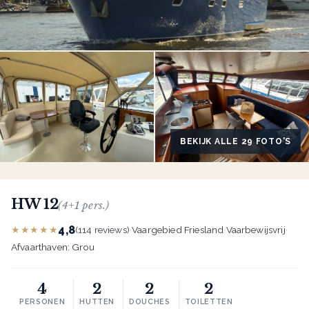
BEKIJK ALLE 29 FOTO'S
HW 12
(4+1 pers.)
4,8
★★★★★
(114 reviews)
·
Vaargebied Friesland
·
Vaarbewijsvrij
·
Afvaarthaven: Grou
4
2
2
2
PERSONEN
HUTTEN
DOUCHES
TOILETTEN