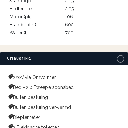
Stahoogte
2.05
Bedlengte
2.05
Motor (pk)
106
Brandstof (l)
600
Water (l)
700
−
UITRUSTING

220V via Omvormer

Bed - 2 x Tweepersoonsbed

Buiten besturing

Buiten besturing verwarmd

Dieptemeter

2 Elektrische toiletten