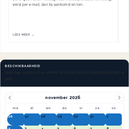
eerst per e-mail, dan bij aankomst en ten…
HW.
LEES MEER →
LEE
BESCHIKBAARHEID
Selecteer aankomst en vertrek om direct prijs en beschikbaarheid te
zien.
november
ma
di
wo
do
vr
za
zo
26
27
28
29
30
31
1
2
3
4
5
6
7
8