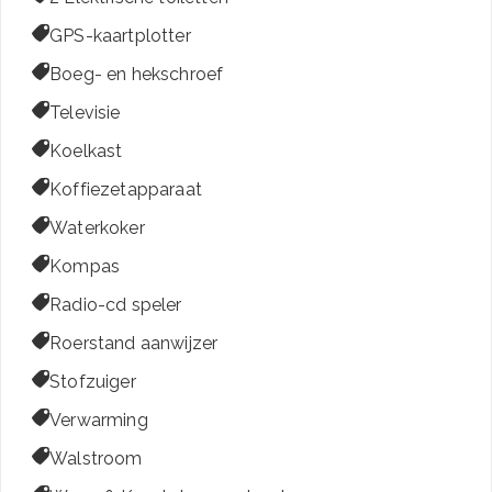

GPS-kaartplotter

Boeg- en hekschroef

Televisie

Koelkast

Koffiezetapparaat

Waterkoker

Kompas

Radio-cd speler

Roerstand aanwijzer

Stofzuiger

Verwarming

Walstroom