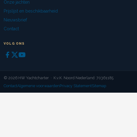
Onze jachten
Prijslijst en beschikbaarheid
Nieuwsbrief
Contact
VOLG ONS
© 2026 HW Yachtcharter · K.v.K. Noord Nederland: 70361185
Contact
Algemene voorwaarden
Privacy Statement
Sitemap