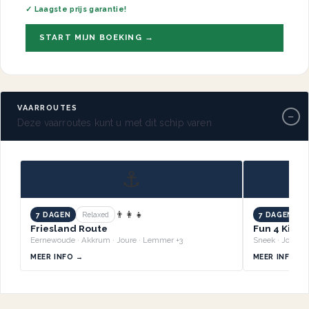
✓ Laagste prijs garantie!
START MIJN BOEKING →
VAARROUTES
−
Deze vaarroutes kunt u met dit schip varen
⚓
👨‍👩‍👧
7 DAGEN
Relaxed
7 DAGEN
B
Friesland Route
Fun 4 Kids 
Eernewoude · Akkrum · Joure · Lemmer +3
MEER INFO →
MEER INFO →