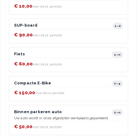
€ 10,00
voor deze periode
SUP-board
1–2
€ 90,00
voor deze periode
Fiets
1–∞
€ 60,00
voor deze periode
Compacte E-Bike
1–4
€ 150,00
voor deze periode
Binnen parkeren auto
1–∞
Uw auto wordt in onze afgesloten werkplaats geparkeerd
€ 50,00
voor deze periode