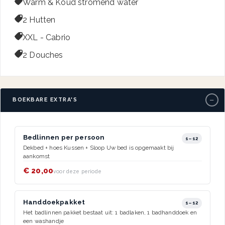

Warm & Koud stromend water

2 Hutten

XXL - Cabrio

2 Douches
−
BOEKBARE EXTRA'S
Bedlinnen per persoon
1–12
Dekbed + hoes Kussen + Sloop Uw bed is opgemaakt bij
aankomst
€ 20,00
voor deze periode
Handdoekpakket
1–12
Het badlinnen pakket bestaat uit: 1 badlaken, 1 badhanddoek en
een washandje