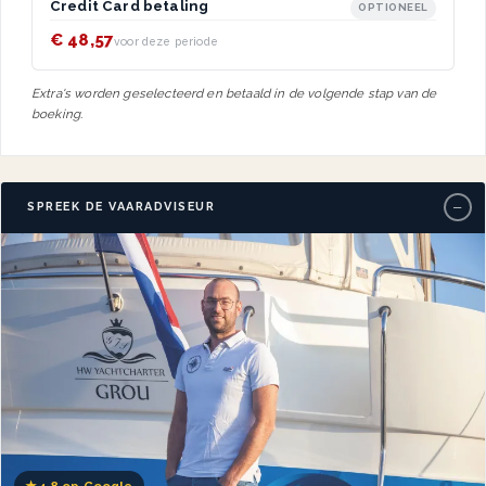
Credit Card betaling
OPTIONEEL
€ 48,57
voor deze periode
Extra's worden geselecteerd en betaald in de volgende stap van de
boeking.
−
SPREEK DE VAARADVISEUR
★
4,8 op Google