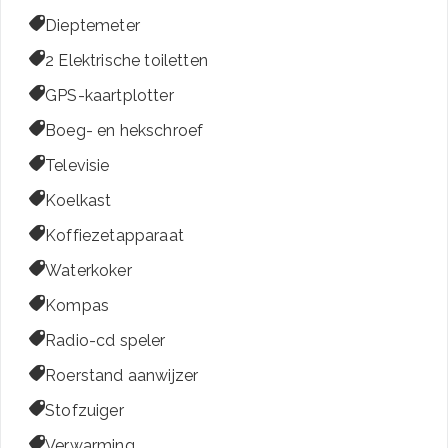

Dieptemeter

2 Elektrische toiletten

GPS-kaartplotter

Boeg- en hekschroef

Televisie

Koelkast

Koffiezetapparaat

Waterkoker

Kompas

Radio-cd speler

Roerstand aanwijzer

Stofzuiger

Verwarming