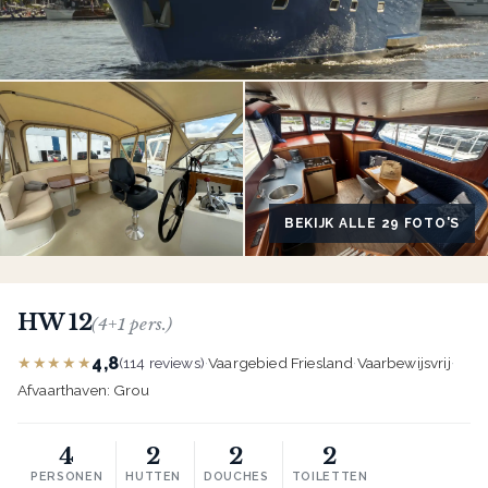
BEKIJK ALLE 29 FOTO'S
HW 12
(4+1 pers.)
4,8
★★★★★
(114 reviews)
·
Vaargebied Friesland
·
Vaarbewijsvrij
·
Afvaarthaven: Grou
4
2
2
2
PERSONEN
HUTTEN
DOUCHES
TOILETTEN