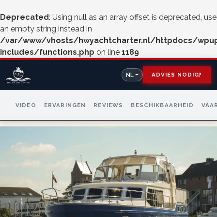
Deprecated
: Using null as an array offset is deprecated, use
an empty string instead in
/var/www/vhosts/hwyachtcharter.nl/httpdocs/wpu
includes/functions.php
on line
1189
ADVIES NODIG?
NL
VIDEO
ERVARINGEN
REVIEWS
BESCHIKBAARHEID
VAA