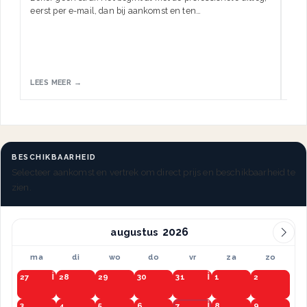
eerst per e-mail, dan bij aankomst en ten…
HW.
LEES MEER →
LEE
BESCHIKBAARHEID
Selecteer aankomst en vertrek om direct prijs en beschikbaarheid te
zien.
augustus
ma
di
wo
do
vr
za
zo
27
28
29
30
31
1
2
3
4
5
6
7
8
9