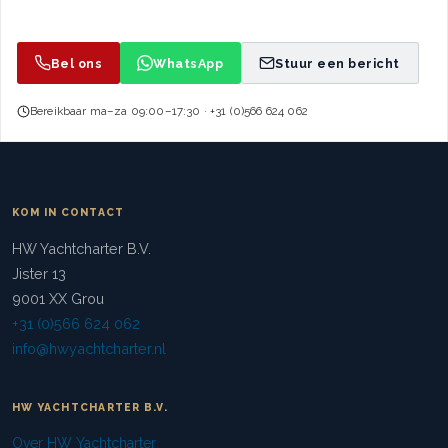
Bel ons
WhatsApp
Stuur een bericht
Bereikbaar ma–za 09:00–17:30 · +31 (0)566 624 062
KOM IN CONTACT
HW Yachtcharter B.V.
Jister 13
9001 XX Grou
+31 (0)566 624 062
info@hwyachtcharter.nl
HW YACHTCHARTER B.V.
Over HW Yachtcharter