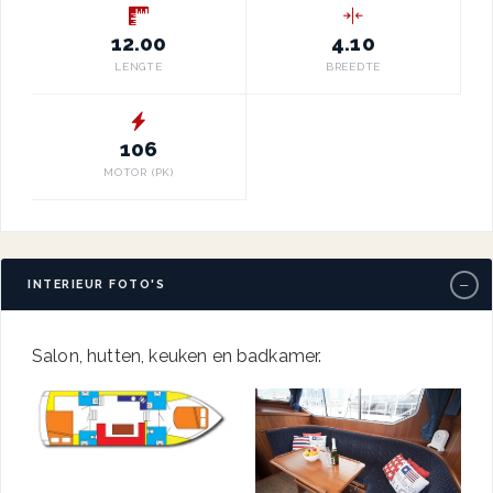
12.00
4.10
LENGTE
BREEDTE
106
MOTOR (PK)
−
INTERIEUR FOTO'S
Salon, hutten, keuken en badkamer.