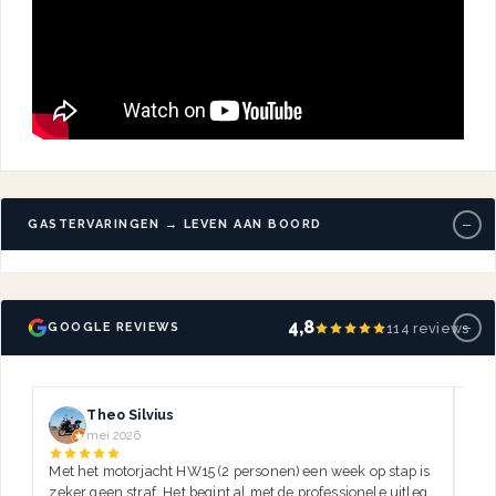
−
GASTERVARINGEN → LEVEN AAN BOORD
−
4,8
114 reviews
GOOGLE REVIEWS
Theo Silvius
mei 2026
Met het motorjacht HW15 (2 personen) een week op stap is
Dez
zeker geen straf. Het begint al met de professionele uitleg,
var