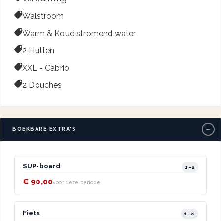

Walstroom

Warm & Koud stromend water

2 Hutten

XXL - Cabrio

2 Douches
−
BOEKBARE EXTRA'S
SUP-board
1–2
€ 90,00
voor deze periode
Fiets
1–∞