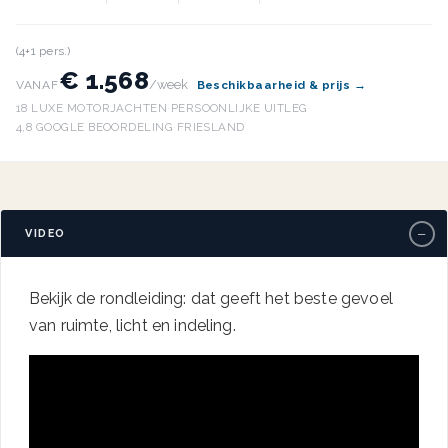
(4+1 pers.)
€ 1.568
/week
VANAF
Beschikbaarheid & prijs →
18 LUXE MOTORJACHTEN
·
PERSOONLIJKE UITLEG
·
4,8 GOOGLE BEOORDELING
·
FRIESLAND
−
VIDEO
Bekijk de rondleiding: dat geeft het beste gevoel
van ruimte, licht en indeling.