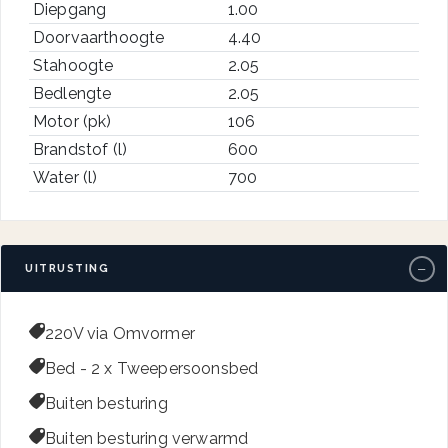
Diepgang
1.00
Doorvaarthoogte
4.40
Stahoogte
2.05
Bedlengte
2.05
Motor (pk)
106
Brandstof (l)
600
Water (l)
700
−
UITRUSTING

220V via Omvormer

Bed - 2 x Tweepersoonsbed

Buiten besturing

Buiten besturing verwarmd