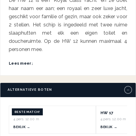
De HW 12 is een “Royal Class Yacht” en ze doet
haar naam eer aan; een royaal en zeer luxe jacht,
geschikt voor familie of gezin, maar ook zeker voor
2 stellen. Het schip is ingedeeld met twee ruime
slaaphutten met elk een eigen toilet en
doucheruimte. Op de HW 12 kunnen maximaal 4
personen mee.
Lees meer
↓
−
ALTERNATIEVE BOTEN
BESTE MATCH!
HW 16
HW 17
4 pers.
·
12.00 m
4 pers.
·
12.00 m
BEKIJK →
BEKIJK →