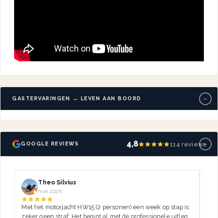
−
GASTERVARINGEN → LEVEN AAN BOORD
−
4,8
114 reviews
GOOGLE REVIEWS
Theo Silvius
mei 2026
Met het motorjacht HW15 (2 personen) een week op stap is
Dez
zeker geen straf. Het begint al met de professionele uitleg,
var