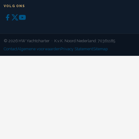
VOLG ONS
© 2026 HW Yachtcharter · K.v.K. Noord Nederland: 70361185
Contact
Algemene voorwaarden
Privacy Statement
Sitemap