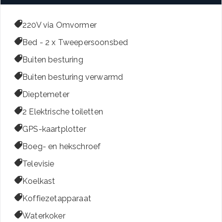

220V via Omvormer

Bed - 2 x Tweepersoonsbed

Buiten besturing

Buiten besturing verwarmd

Dieptemeter

2 Elektrische toiletten

GPS-kaartplotter

Boeg- en hekschroef

Televisie

Koelkast

Koffiezetapparaat

Waterkoker