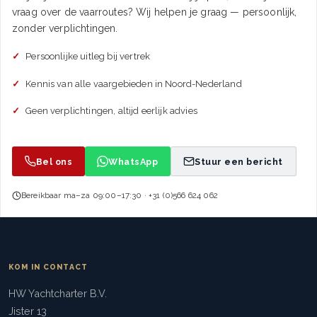
vraag over de vaarroutes? Wij helpen je graag — persoonlijk,
zonder verplichtingen.
Persoonlijke uitleg bij vertrek
Kennis van alle vaargebieden in Noord-Nederland
Geen verplichtingen, altijd eerlijk advies
Bel ons
WhatsApp
Stuur een bericht
Bereikbaar ma–za 09:00–17:30 · +31 (0)566 624 062
KOM IN CONTACT
HW Yachtcharter B.V.
Jister 13