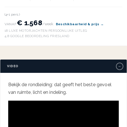
(4+1 pers.)
€ 1.568
/week
VANAF
Beschikbaarheid & prijs →
18 LUXE MOTORJACHTEN
·
PERSOONLIJKE UITLEG
·
4,8 GOOGLE BEOORDELING
·
FRIESLAND
−
VIDEO
Bekijk de rondleiding: dat geeft het beste gevoel
van ruimte, licht en indeling.