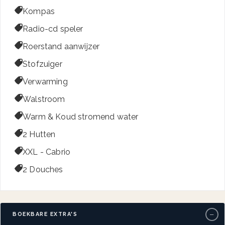

Kompas

Radio-cd speler

Roerstand aanwijzer

Stofzuiger

Verwarming

Walstroom

Warm & Koud stromend water

2 Hutten

XXL - Cabrio

2 Douches
−
BOEKBARE EXTRA'S