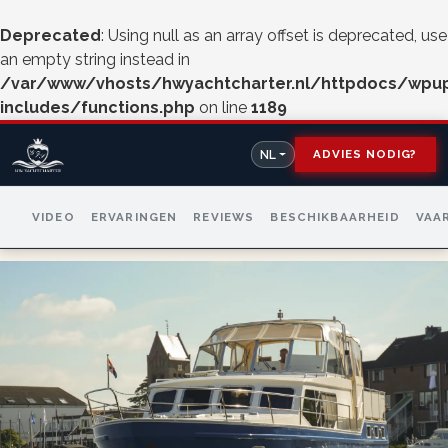
Deprecated
: Using null as an array offset is deprecated, use
an empty string instead in
/var/www/vhosts/hwyachtcharter.nl/httpdocs/wpu
includes/functions.php
on line
1189
ADVIES NODIG?
NL
VIDEO
ERVARINGEN
REVIEWS
BESCHIKBAARHEID
VAA