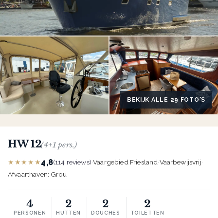
BEKIJK ALLE 29 FOTO'S
HW 12
(4+1 pers.)
4,8
★★★★★
(114 reviews)
·
Vaargebied Friesland
·
Vaarbewijsvrij
·
Afvaarthaven: Grou
4
2
2
2
PERSONEN
HUTTEN
DOUCHES
TOILETTEN