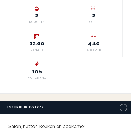
2
2
DOUCHES
TOILETS
12.00
4.10
LENGTE
BREEDTE
106
MOTOR (PK)
−
INTERIEUR FOTO'S
Salon, hutten, keuken en badkamer.