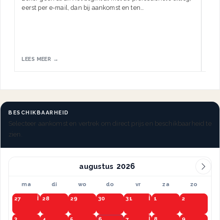
eerst per e-mail, dan bij aankomst en ten…
HW.
LEES MEER →
LEE
BESCHIKBAARHEID
Selecteer aankomst en vertrek om direct prijs en beschikbaarheid te
zien.
augustus
ma
di
wo
do
vr
za
zo
27
28
29
30
31
1
2
3
4
5
6
7
8
9