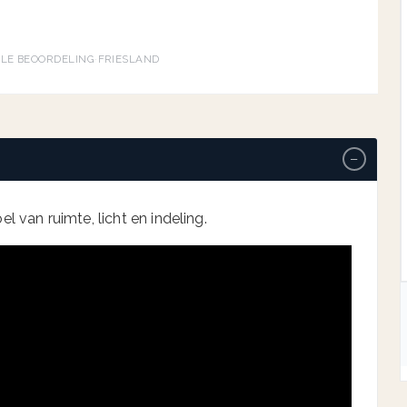
→
GLE BEOORDELING
·
FRIESLAND
−
l van ruimte, licht en indeling.