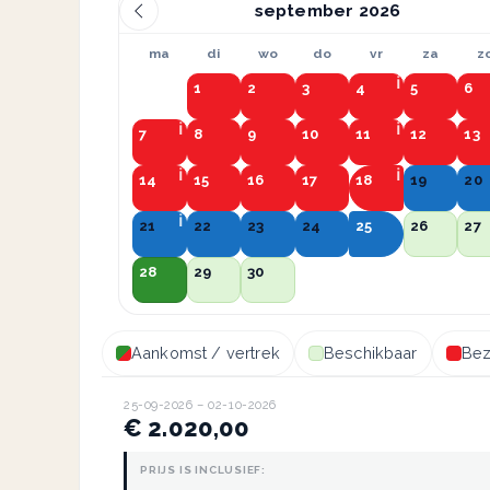
september
ma
di
wo
do
vr
za
z
1
2
3
4
5
6
7
8
9
10
11
12
13
14
15
16
17
18
19
20
21
22
23
24
25
26
27
28
29
30
Aankomst / vertrek
Beschikbaar
Bez
25-09-2026 – 02-10-2026
€ 2.020,00
PRIJS IS INCLUSIEF: