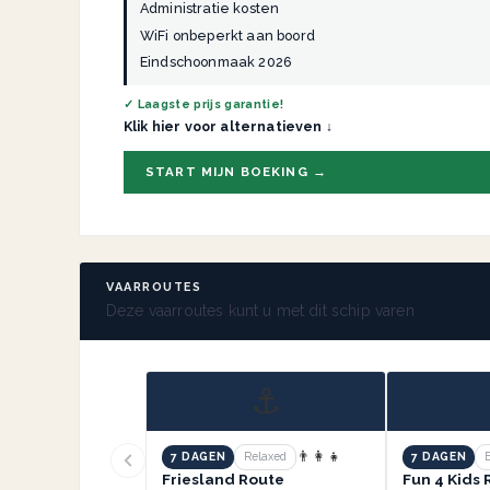
Administratie kosten
WiFi onbeperkt aan boord
Eindschoonmaak 2026
✓ Laagste prijs garantie!
Klik hier voor alternatieven ↓
START MIJN BOEKING →
VAARROUTES
Deze vaarroutes kunt u met dit schip varen
⚓
👨‍👩‍👧
7 DAGEN
Relaxed
7 DAGEN
Friesland Route
Fun 4 Kids