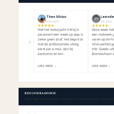
Theo Silvius
Leender
mei 2026
okt 2025
Met het motorjacht HW15 (2
Deze week he
personen) een week op stap is
een midweek g
zeker geen straf. Het begint al
varen op de Fr
met de professionele uitleg,
Alles perfect 
eerst per e-mail, dan bij
HW. Goede uitl
aankomst en ten…
Brandschoon e
LEES MEER →
LEES MEER →
BESCHIKBAARHEID
Selecteer aankomst en vertrek om direct prijs en beschikb