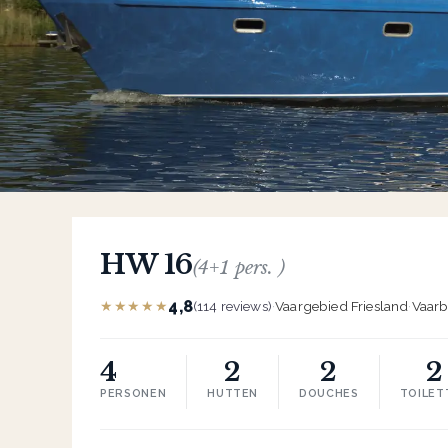
HW 16
(4+1 pers. )
4,8
★★★★★
(114 reviews)
·
Vaargebied Friesland
·
Vaarb
4
2
2
2
PERSONEN
HUTTEN
DOUCHES
TOILET