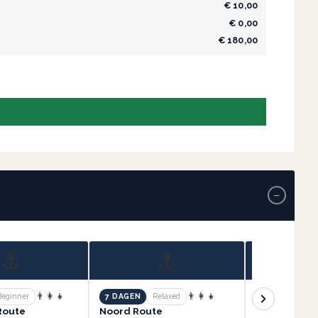
€ 10,00
€ 0,00
€ 180,00
−
⚓
⚓
👨‍👩‍👧
👨‍👩‍👧
Beginner
7 DAGEN
Relaxed
7 DAGEN
Re
 Route
Noord Route
Zuid Oost R