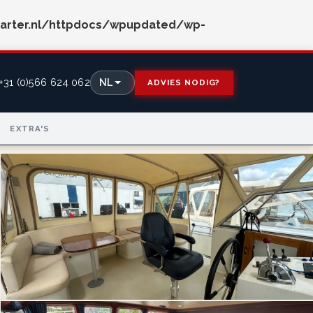
arter.nl/httpdocs/wpupdated/wp-
+31 (0)566 624 062
NL
ADVIES NODIG?
EXTRA'S