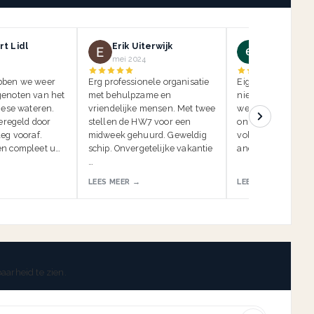
t Lidl
Erik Uiterwijk
ein kauf
mei 2024
mei 2024
bben we weer
Erg professionele organisatie
Eigenlijk moeten w
enoten van het
met behulpzame en
niet beoordelen, 
iese wateren.
vriendelijke mensen. Met twee
we de insidertip li
geregeld door
stellen de HW7 voor een
onszelf. Anders k
eg vooraf.
midweek gehuurd. Geweldig
volgende vakantie
n compleet u…
schip. Onvergetelijke vakantie
anderen worden g
…
LEES MEER →
LEES MEER →
aarheid te zien.