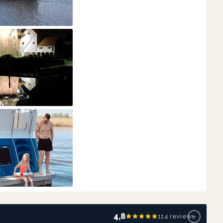
−
4,8
114 reviews