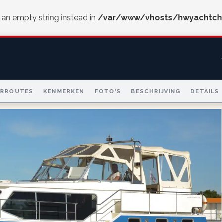
e an empty string instead in
/var/www/vhosts/hwyachtch
ARROUTES
KENMERKEN
FOTO'S
BESCHRIJVING
DETAILS