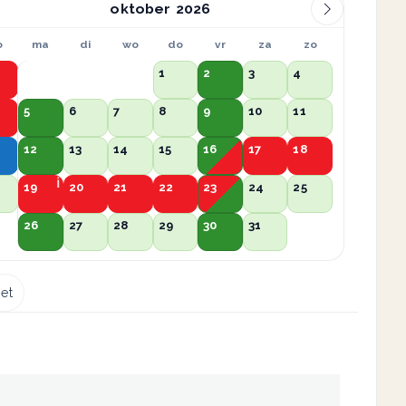
oktober
o
ma
di
wo
do
vr
za
zo
1
2
3
4
5
6
7
8
9
10
11
12
13
14
15
16
17
18
19
20
21
22
23
24
25
26
27
28
29
30
31
et