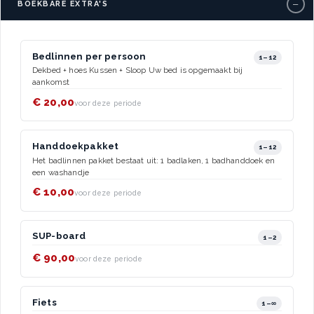
−
BOEKBARE EXTRA'S
Bedlinnen per persoon
1–12
Dekbed + hoes Kussen + Sloop Uw bed is opgemaakt bij
aankomst
€ 20,00
voor deze periode
Handdoekpakket
1–12
Het badlinnen pakket bestaat uit: 1 badlaken, 1 badhanddoek en
een washandje
€ 10,00
voor deze periode
SUP-board
1–2
€ 90,00
voor deze periode
Fiets
1–∞