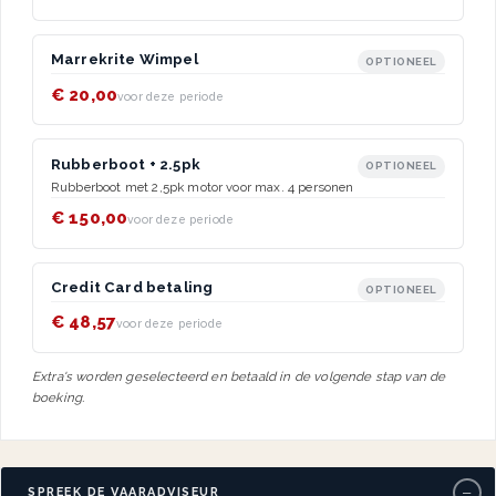
Marrekrite Wimpel
OPTIONEEL
€ 20,00
voor deze periode
Rubberboot + 2.5pk
OPTIONEEL
Rubberboot met 2,5pk motor voor max. 4 personen
€ 150,00
voor deze periode
Credit Card betaling
OPTIONEEL
€ 48,57
voor deze periode
Extra's worden geselecteerd en betaald in de volgende stap van de
boeking.
−
SPREEK DE VAARADVISEUR