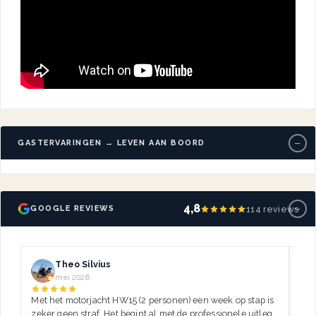
−
GASTERVARINGEN → LEVEN AAN BOORD
−
4,8
114 reviews
GOOGLE REVIEWS
Theo Silvius
mei 2026
Met het motorjacht HW15 (2 personen) een week op stap is
Dez
zeker geen straf. Het begint al met de professionele uitleg,
var