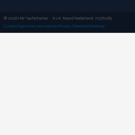
© 2026 HW Yachtcharter · K.v.K. Noord Nederland: 70361185
Contact
Algemene voorwaarden
Privacy Statement
Sitemap