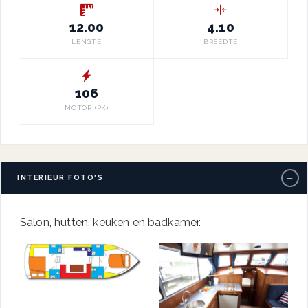
12.00
4.10
LENGTE
BREEDTE
106
MOTOR (PK)
−
INTERIEUR FOTO'S
Salon, hutten, keuken en badkamer.