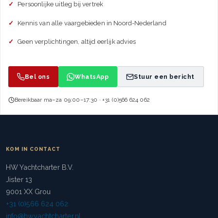
Persoonlijke uitleg bij vertrek
Kennis van alle vaargebieden in Noord-Nederland
Geen verplichtingen, altijd eerlijk advies
Bel ons
WhatsApp
Stuur een bericht
Bereikbaar ma–za 09:00–17:30 · +31 (0)566 624 062
KOM IN CONTACT
HW Yachtcharter B.V.
Jister 13
9001 XX Grou
+31 (0)566 624 062
info@hwyachtcharter.nl