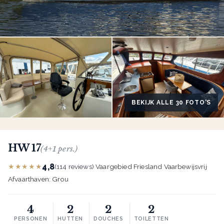
BEKIJK ALLE 30 FOTO'S
HW 17
(4+1 pers.)
4,8
★★★★★
(114 reviews)
·
Vaargebied Friesland
·
Vaarbewijsvrij
·
Afvaarthaven: Grou
4
2
2
2
PERSONEN
HUTTEN
DOUCHES
TOILETTEN