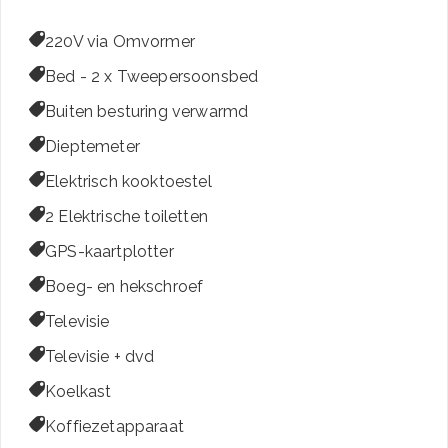

220V via Omvormer

Bed - 2 x Tweepersoonsbed

Buiten besturing verwarmd

Dieptemeter

Elektrisch kooktoestel

2 Elektrische toiletten

GPS-kaartplotter

Boeg- en hekschroef

Televisie

Televisie + dvd

Koelkast

Koffiezetapparaat