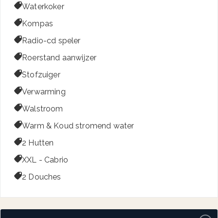

Waterkoker

Kompas

Radio-cd speler

Roerstand aanwijzer

Stofzuiger

Verwarming

Walstroom

Warm & Koud stromend water

2 Hutten

XXL - Cabrio

2 Douches