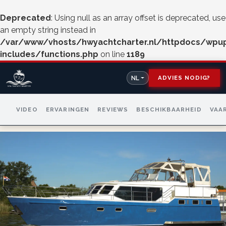
Deprecated
: Using null as an array offset is deprecated, use
an empty string instead in
/var/www/vhosts/hwyachtcharter.nl/httpdocs/wpu
includes/functions.php
on line
1189
ADVIES NODIG?
NL
VIDEO
ERVARINGEN
REVIEWS
BESCHIKBAARHEID
VAA