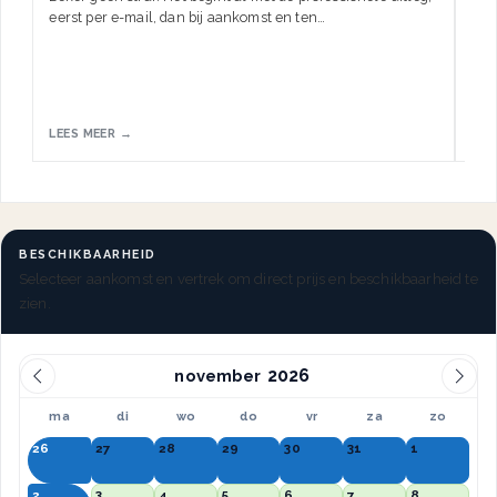
eerst per e-mail, dan bij aankomst en ten…
HW.
LEES MEER →
LEE
BESCHIKBAARHEID
Selecteer aankomst en vertrek om direct prijs en beschikbaarheid te
zien.
november
ma
di
wo
do
vr
za
zo
26
27
28
29
30
31
1
2
3
4
5
6
7
8