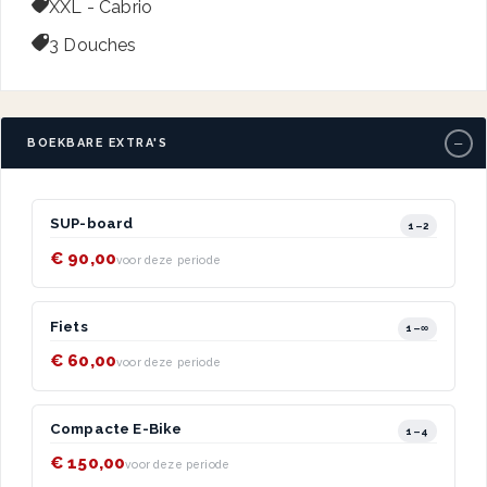

XXL - Cabrio

3 Douches
−
BOEKBARE EXTRA'S
SUP-board
1–2
€ 90,00
voor deze periode
Fiets
1–∞
€ 60,00
voor deze periode
Compacte E-Bike
1–4
€ 150,00
voor deze periode