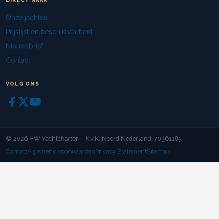
DIRECT NAAR
Onze jachten
Prijslijst en beschikbaarheid
Nieuwsbrief
Contact
VOLG ONS
© 2026 HW Yachtcharter · K.v.K. Noord Nederland: 70361185
Contact
Algemene voorwaarden
Privacy Statement
Sitemap