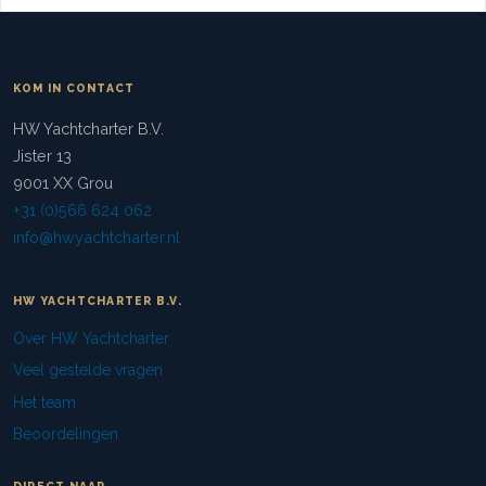
KOM IN CONTACT
HW Yachtcharter B.V.
Jister 13
9001 XX Grou
+31 (0)566 624 062
info@hwyachtcharter.nl
HW YACHTCHARTER B.V.
Over HW Yachtcharter
Veel gestelde vragen
Het team
Beoordelingen