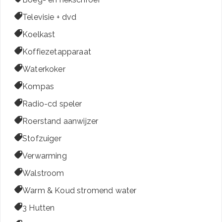

Televisie + dvd

Koelkast

Koffiezetapparaat

Waterkoker

Kompas

Radio-cd speler

Roerstand aanwijzer

Stofzuiger

Verwarming

Walstroom

Warm & Koud stromend water

3 Hutten