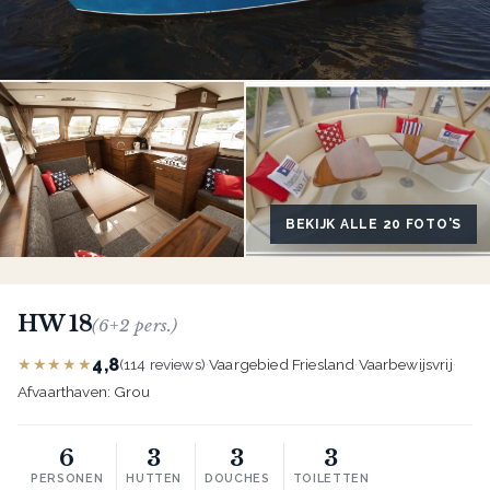
BEKIJK ALLE 20 FOTO'S
HW 18
(6+2 pers.)
4,8
★★★★★
(114 reviews)
·
Vaargebied Friesland
·
Vaarbewijsvrij
·
Afvaarthaven: Grou
6
3
3
3
PERSONEN
HUTTEN
DOUCHES
TOILETTEN