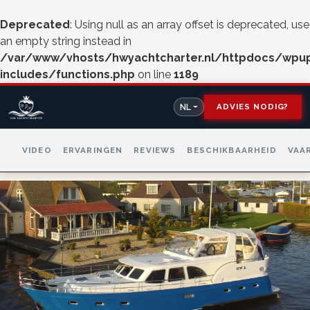
Deprecated
: Using null as an array offset is deprecated, use
an empty string instead in
/var/www/vhosts/hwyachtcharter.nl/httpdocs/wpu
includes/functions.php
on line
1189
ADVIES NODIG?
NL
VIDEO
ERVARINGEN
REVIEWS
BESCHIKBAARHEID
VAA