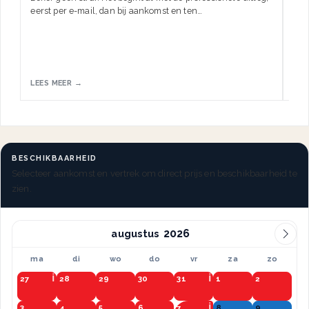
eerst per e-mail, dan bij aankomst en ten…
HW.
LEES MEER →
LEE
BESCHIKBAARHEID
Selecteer aankomst en vertrek om direct prijs en beschikbaarheid te
zien.
augustus
ma
di
wo
do
vr
za
zo
27
28
29
30
31
1
2
3
4
5
6
7
8
9