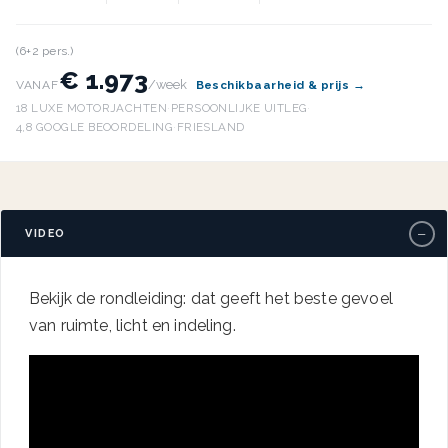
(6+2 pers.)
€ 1.973
/week
VANAF
Beschikbaarheid & prijs →
18 LUXE MOTORJACHTEN
·
PERSOONLIJKE UITLEG
·
4,8 GOOGLE BEOORDELING
·
FRIESLAND
−
VIDEO
Bekijk de rondleiding: dat geeft het beste gevoel
van ruimte, licht en indeling.