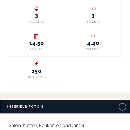
3
3
DOUCHES
TOILETS
14.50
4.40
LENGTE
BREEDTE
150
MOTOR (PK)
−
INTERIEUR FOTO'S
Salon, hutten, keuken en badkamer.