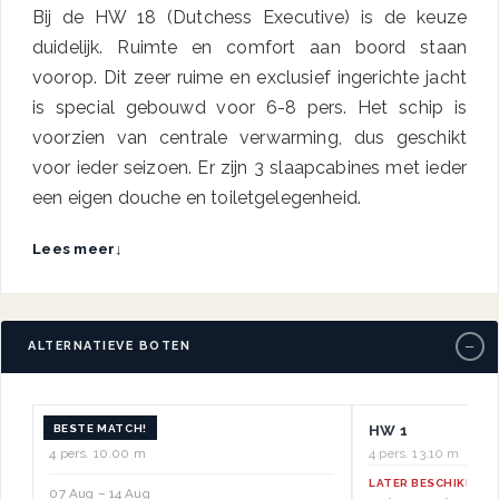
Bij de HW 18 (Dutchess Executive) is de keuze
duidelijk. Ruimte en comfort aan boord staan
voorop. Dit zeer ruime en exclusief ingerichte jacht
is special gebouwd voor 6-8 pers. Het schip is
voorzien van centrale verwarming, dus geschikt
voor ieder seizoen. Er zijn 3 slaapcabines met ieder
een eigen douche en toiletgelegenheid.
Lees meer
↓
−
ALTERNATIEVE BOTEN
BESTE MATCH!
HW 2
HW 1
4 pers.
·
10.00 m
4 pers.
·
13.10 m
LATER BESCHIKBAAR
07 Aug – 14 Aug