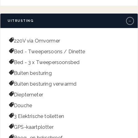
−
UITRUSTING

220V via Omvormer

Bed - Tweepersoons / Dinette

Bed - 3 x Tweepersoonsbed

Buiten besturing

Buiten besturing verwarmd

Dieptemeter

Douche

3 Elektrische toiletten

GPS-kaartplotter

Boeg- en hekschroef