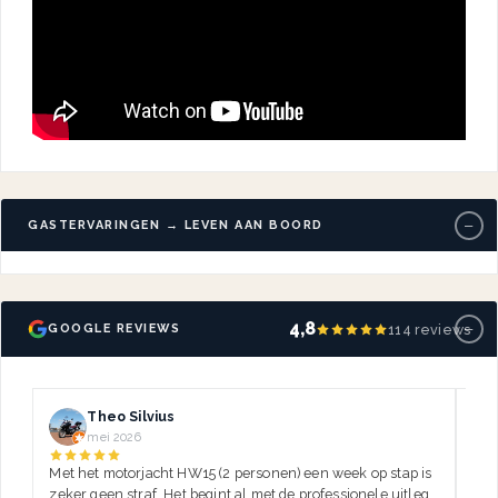
−
GASTERVARINGEN → LEVEN AAN BOORD
−
4,8
114 reviews
GOOGLE REVIEWS
Theo Silvius
mei 2026
Met het motorjacht HW15 (2 personen) een week op stap is
Dez
zeker geen straf. Het begint al met de professionele uitleg,
var