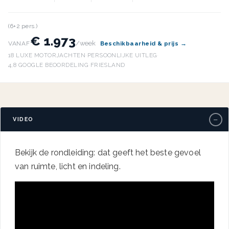
(6+2 pers.)
€ 1.973
/week
VANAF
Beschikbaarheid & prijs →
18 LUXE MOTORJACHTEN
·
PERSOONLIJKE UITLEG
·
4,8 GOOGLE BEOORDELING
·
FRIESLAND
−
VIDEO
Bekijk de rondleiding: dat geeft het beste gevoel
van ruimte, licht en indeling.