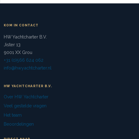
KOM IN CONTACT
HW Yachtcharter B.V.
Jister 13
9001 XX Grou
+31 (0)566 624 062
info@hwyachtcharter.nl
HW YACHTCHARTER B.V.
Over HW Yachtcharter
Veel gestelde vragen
Het team
Beoordelingen