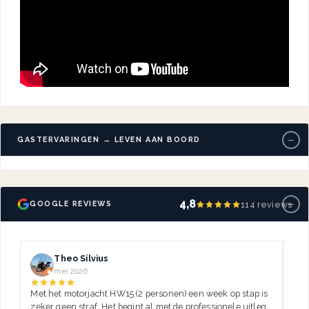
−
GASTERVARINGEN → LEVEN AAN BOORD
−
4,8
114 reviews
GOOGLE REVIEWS
Theo Silvius
mei 2026
Met het motorjacht HW15 (2 personen) een week op stap is
Dez
zeker geen straf. Het begint al met de professionele uitleg,
var