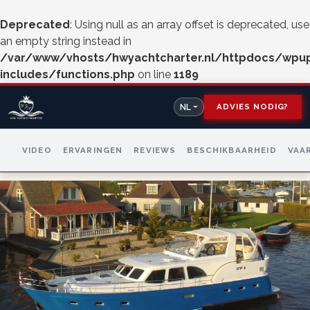
Deprecated
: Using null as an array offset is deprecated, use
an empty string instead in
/var/www/vhosts/hwyachtcharter.nl/httpdocs/wpu
includes/functions.php
on line
1189
ADVIES NODIG?
NL
VIDEO
ERVARINGEN
REVIEWS
BESCHIKBAARHEID
VAA