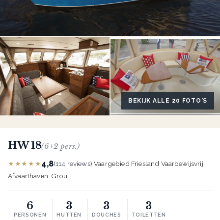
BEKIJK ALLE 20 FOTO'S
HW 18
(6+2 pers.)
4,8
★★★★★
(114 reviews)
·
Vaargebied Friesland
·
Vaarbewijsvrij
·
Afvaarthaven: Grou
6
3
3
3
PERSONEN
HUTTEN
DOUCHES
TOILETTEN