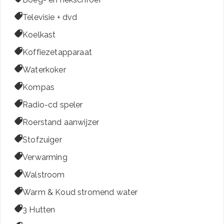

Televisie + dvd

Koelkast

Koffiezetapparaat

Waterkoker

Kompas

Radio-cd speler

Roerstand aanwijzer

Stofzuiger

Verwarming

Walstroom

Warm & Koud stromend water

3 Hutten