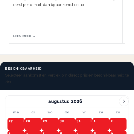
eerst per e-mail, dan bij aankomst en ten…
HW.
LEES MEER →
LEE
BESCHIKBAARHEID
Selecteer aankomst en vertrek om direct prijs en beschikbaarheid te
zien.
augustus
ma
di
wo
do
vr
za
zo
27
28
29
30
31
1
2
3
4
5
6
7
8
9