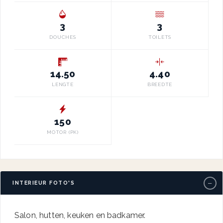
3
3
DOUCHES
TOILETS
14.50
4.40
LENGTE
BREEDTE
150
MOTOR (PK)
−
INTERIEUR FOTO'S
Salon, hutten, keuken en badkamer.