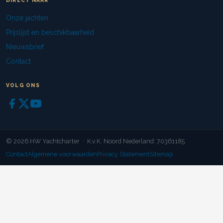
DIRECT NAAR
Onze jachten
Prijslijst en beschikbaarheid
Nieuwsbrief
Contact
VOLG ONS
© 2026 HW Yachtcharter · K.v.K. Noord Nederland: 70361185
Contact
Algemene voorwaarden
Privacy Statement
Sitemap