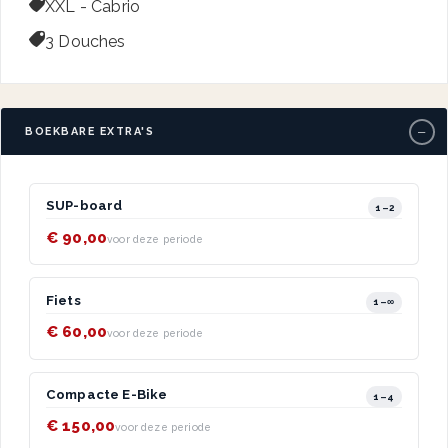

XXL - Cabrio

3 Douches
−
BOEKBARE EXTRA'S
SUP-board
1–2
€ 90,00
voor deze periode
Fiets
1–∞
€ 60,00
voor deze periode
Compacte E-Bike
1–4
€ 150,00
voor deze periode