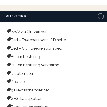
−
UITRUSTING

220V via Omvormer

Bed - Tweepersoons / Dinette

Bed - 3 x Tweepersoonsbed

Buiten besturing

Buiten besturing verwarmd

Dieptemeter

Douche

3 Elektrische toiletten

GPS-kaartplotter

Boeg- en hekschroef