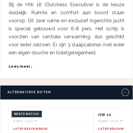
Bij de HW 18 (Dutchess Executive) is de keuze
duidelijk. Ruimte en comfort aan boord staan
voorop. Dit zeer ruime en exclusief ingerichte jacht
is special gebouwd voor 6-8 pers. Het schip is
voorzien van centrale verwarming, dus geschikt
voor ieder seizoen. Er zijn 3 slaapcabines met ieder
een eigen douche en toiletgelegenheid.
Lees meer
↓
−
ALTERNATIEVE BOTEN
BESTE MATCH!
HW 1
HW 10
4 pers.
·
13.10 m
6 pers.
·
12.00 m
LATER BESCHIKBAAR
LATER BESCHIKBAAR