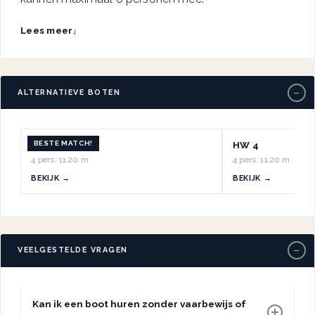
Lees meer
↓
−
ALTERNATIEVE BOTEN
BESTE MATCH!
HW 7
HW 4
4 pers.
·
11.20 m
4 pers.
·
11.20 m
BEKIJK →
BEKIJK →
−
VEELGESTELDE VRAGEN
Kan ik een boot huren zonder vaarbewijs of