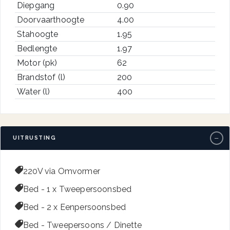
Diepgang
0.90
Doorvaarthoogte
4.00
Stahoogte
1.95
Bedlengte
1.97
Motor (pk)
62
Brandstof (l)
200
Water (l)
400
−
UITRUSTING

220V via Omvormer

Bed - 1 x Tweepersoonsbed

Bed - 2 x Eenpersoonsbed

Bed - Tweepersoons / Dinette