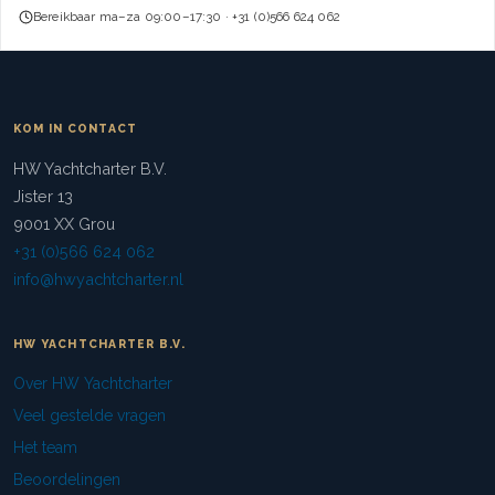
Bereikbaar ma–za 09:00–17:30 · +31 (0)566 624 062
KOM IN CONTACT
HW Yachtcharter B.V.
Jister 13
9001 XX Grou
+31 (0)566 624 062
info@hwyachtcharter.nl
HW YACHTCHARTER B.V.
Over HW Yachtcharter
Veel gestelde vragen
Het team
Beoordelingen