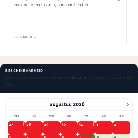
eerst per e-mail, dan bij aankomst en ten…
HW.
LEES MEER →
LEE
BESCHIKBAARHEID
Selecteer aankomst en vertrek om direct prijs en beschikbaarheid te
zien.
augustus
ma
di
wo
do
vr
za
zo
27
28
29
30
31
1
2
3
4
5
6
7
8
9