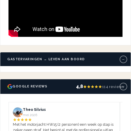
−
GASTERVARINGEN → LEVEN AAN BOORD
−
4,8
114 reviews
GOOGLE REVIEWS
Theo Silvius
mei 2026
Met het motorjacht HW15 (2 personen) een week op stap is
Dez
zeker geen straf. Het begint al met de professionele uitleg,
var