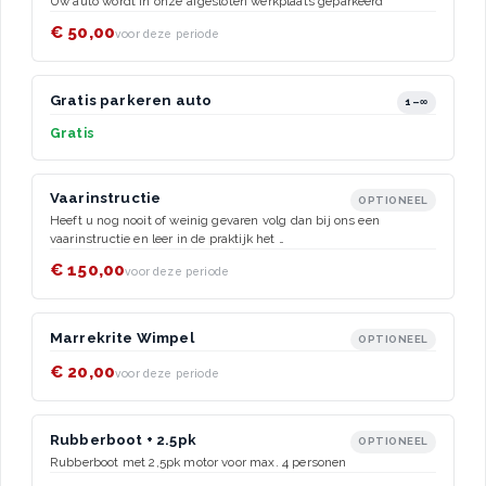
Uw auto wordt in onze afgesloten werkplaats geparkeerd
€ 50,00
voor deze periode
Gratis parkeren auto
1–∞
Gratis
Vaarinstructie
OPTIONEEL
Heeft u nog nooit of weinig gevaren volg dan bij ons een
vaarinstructie en leer in de praktijk het …
€ 150,00
voor deze periode
Marrekrite Wimpel
OPTIONEEL
€ 20,00
voor deze periode
Rubberboot + 2.5pk
OPTIONEEL
Rubberboot met 2,5pk motor voor max. 4 personen