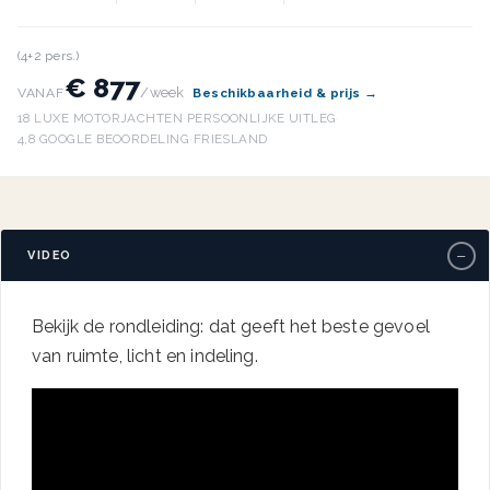
(4+2 pers.)
€ 877
/week
VANAF
Beschikbaarheid & prijs →
18 LUXE MOTORJACHTEN
·
PERSOONLIJKE UITLEG
·
4,8 GOOGLE BEOORDELING
·
FRIESLAND
−
VIDEO
Bekijk de rondleiding: dat geeft het beste gevoel
van ruimte, licht en indeling.