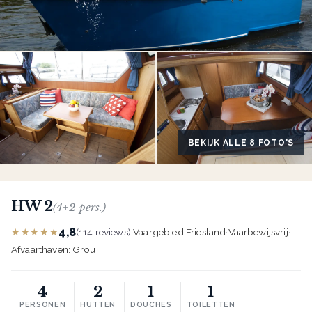
BEKIJK ALLE 8 FOTO'S
HW 2
(4+2 pers.)
4,8
★★★★★
(114 reviews)
·
Vaargebied Friesland
·
Vaarbewijsvrij
·
Afvaarthaven: Grou
4
2
1
1
PERSONEN
HUTTEN
DOUCHES
TOILETTEN