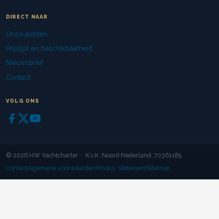
DIRECT NAAR
Onze jachten
Prijslijst en beschikbaarheid
Nieuwsbrief
Contact
VOLG ONS
© 2026 HW Yachtcharter · K.v.K. Noord Nederland: 70361185
Contact
Algemene voorwaarden
Privacy Statement
Sitemap