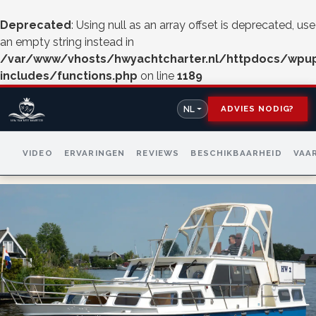
Deprecated
: Using null as an array offset is deprecated, use
an empty string instead in
/var/www/vhosts/hwyachtcharter.nl/httpdocs/wpu
includes/functions.php
on line
1189
ADVIES NODIG?
NL
VIDEO
ERVARINGEN
REVIEWS
BESCHIKBAARHEID
VAA