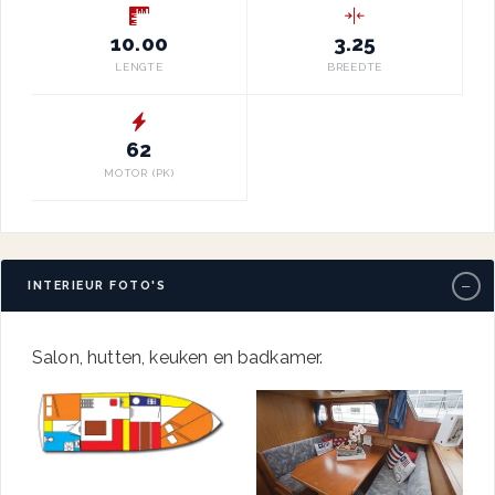
10.00
3.25
LENGTE
BREEDTE
62
MOTOR (PK)
−
INTERIEUR FOTO'S
Salon, hutten, keuken en badkamer.