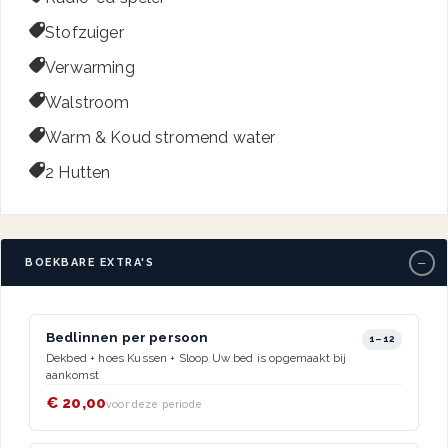

Stofzuiger

Verwarming

Walstroom

Warm & Koud stromend water

2 Hutten
−
BOEKBARE EXTRA'S
Bedlinnen per persoon
1–12
Dekbed + hoes Kussen + Sloop Uw bed is opgemaakt bij
aankomst
€ 20,00
voor deze periode