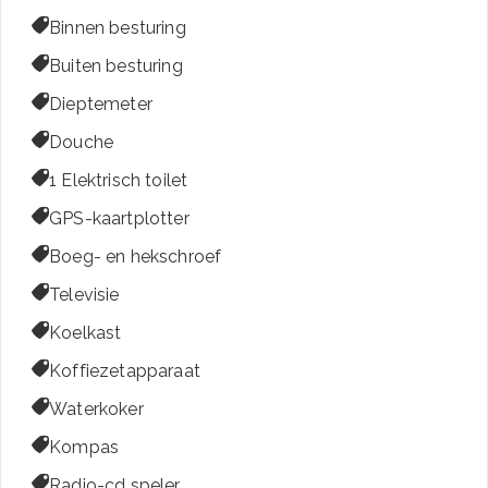

Binnen besturing

Buiten besturing

Dieptemeter

Douche

1 Elektrisch toilet

GPS-kaartplotter

Boeg- en hekschroef

Televisie

Koelkast

Koffiezetapparaat

Waterkoker

Kompas

Radio-cd speler