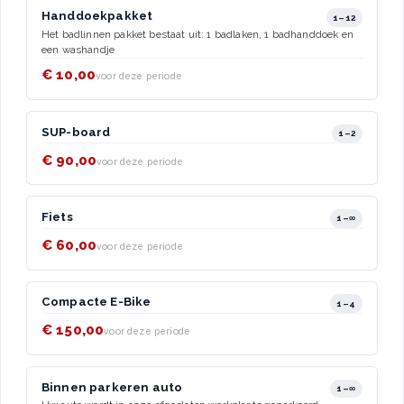
Handdoekpakket
1–12
Het badlinnen pakket bestaat uit: 1 badlaken, 1 badhanddoek en
een washandje
€ 10,00
voor deze periode
SUP-board
1–2
€ 90,00
voor deze periode
Fiets
1–∞
€ 60,00
voor deze periode
Compacte E-Bike
1–4
€ 150,00
voor deze periode
Binnen parkeren auto
1–∞