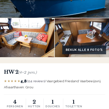
BEKIJK ALLE 8 FOTO'S
HW 2
(4+2 pers.)
4,8
★★★★★
(114 reviews)
·
Vaargebied Friesland
·
Vaarbewijsvrij
·
Afvaarthaven: Grou
4
2
1
1
PERSONEN
HUTTEN
DOUCHES
TOILETTEN