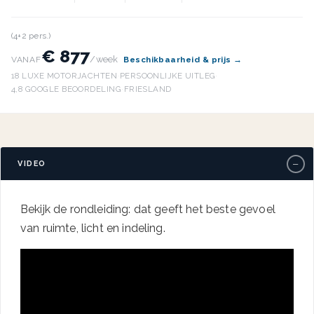
(4+2 pers.)
€ 877
/week
VANAF
Beschikbaarheid & prijs →
18 LUXE MOTORJACHTEN
·
PERSOONLIJKE UITLEG
·
4,8 GOOGLE BEOORDELING
·
FRIESLAND
−
VIDEO
Bekijk de rondleiding: dat geeft het beste gevoel
van ruimte, licht en indeling.