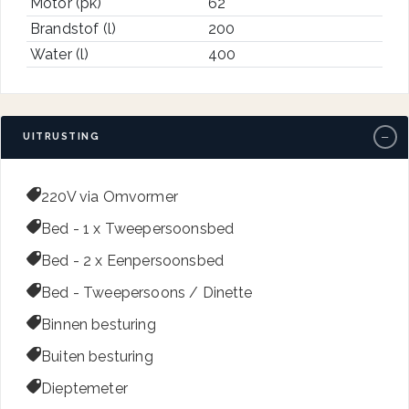
Motor (pk)
62
Brandstof (l)
200
Water (l)
400
−
UITRUSTING

220V via Omvormer

Bed - 1 x Tweepersoonsbed

Bed - 2 x Eenpersoonsbed

Bed - Tweepersoons / Dinette

Binnen besturing

Buiten besturing

Dieptemeter