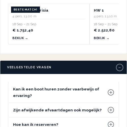
BESTE MATCH!
Dutchess of Frisia
HW 1
4 pers.
·
13.00 m
4 pers.
·
13.10 m
18 Sep – 21 Sep
18 Sep – 21 Sep
€ 1.752,40
€ 2.522,80
BEKIJK →
BEKIJK →
−
VEELGESTELDE VRAGEN
Kan ik een boot huren zonder vaarbewijs of
ervaring?
Zijn afwijkende afvaartdagen ook mogelijk?
Hoe kan ik reserveren?