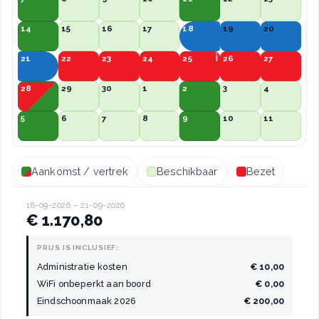
14
15
16
17
18
19
20
21
22
23
24
25
26
27
28
29
30
1
2
3
4
5
6
7
8
9
10
11
Aankomst / vertrek
Beschikbaar
Bezet
18-09-2026 – 21-09-2026
€ 1.170,80
PRIJS IS INCLUSIEF:
Administratie kosten
€ 10,00
WiFi onbeperkt aan boord
€ 0,00
Eindschoonmaak 2026
€ 200,00