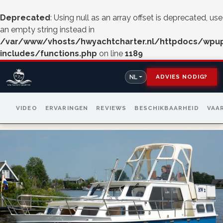
Deprecated
: Using null as an array offset is deprecated, use
an empty string instead in
/var/www/vhosts/hwyachtcharter.nl/httpdocs/wpu
includes/functions.php
on line
1189
ADVIES NODIG?
NL
VIDEO
ERVARINGEN
REVIEWS
BESCHIKBAARHEID
VAA