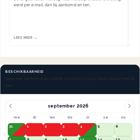
eerst per e-mail, dan bij aankomst en ten…
HW.
LEES MEER →
LEE
BESCHIKBAARHEID
Selecteer aankomst en vertrek om direct prijs en beschikbaarheid te
zien.
september
ma
di
wo
do
vr
za
zo
31
1
2
3
4
5
6
7
8
9
10
11
12
13