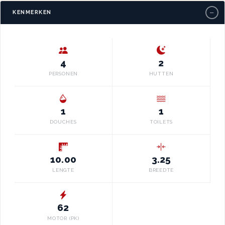
−
KENMERKEN
4
2
PERSONEN
HUTTEN
1
1
DOUCHES
TOILETS
10.00
3.25
LENGTE
BREEDTE
62
MOTOR (PK)