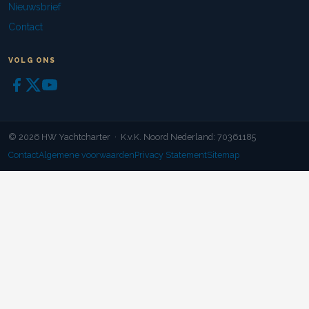
Nieuwsbrief
Contact
VOLG ONS
© 2026 HW Yachtcharter · K.v.K. Noord Nederland: 70361185
Contact
Algemene voorwaarden
Privacy Statement
Sitemap