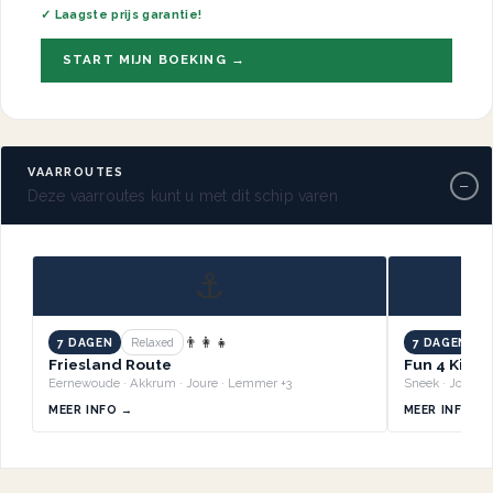
✓ Laagste prijs garantie!
START MIJN BOEKING →
VAARROUTES
−
Deze vaarroutes kunt u met dit schip varen
⚓
👨‍👩‍👧
7 DAGEN
Relaxed
7 DAGEN
B
Friesland Route
Fun 4 Kids 
Eernewoude · Akkrum · Joure · Lemmer +3
MEER INFO →
MEER INFO →