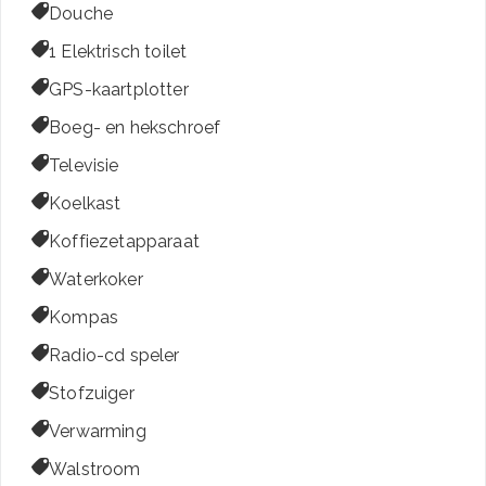

Douche

1 Elektrisch toilet

GPS-kaartplotter

Boeg- en hekschroef

Televisie

Koelkast

Koffiezetapparaat

Waterkoker

Kompas

Radio-cd speler

Stofzuiger

Verwarming

Walstroom