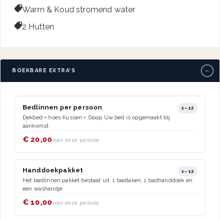

Warm & Koud stromend water

2 Hutten
−
BOEKBARE EXTRA'S
Bedlinnen per persoon
1–12
Dekbed + hoes Kussen + Sloop Uw bed is opgemaakt bij
aankomst
€ 20,00
voor deze periode
Handdoekpakket
1–12
Het badlinnen pakket bestaat uit: 1 badlaken, 1 badhanddoek en
een washandje
€ 10,00
voor deze periode