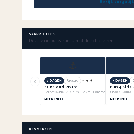
Bekijk vergelij
VAARROUTES
Deze vaarroutes kunt u met dit schip varen
⚓
👨‍👩‍👧
7 DAGEN
Relaxed
7 DAGEN
Friesland Route
Fun 4 Kids
Eernewoude · Akkrum · Joure · Lemmer +3
MEER INFO →
MEER INFO →
KENMERKEN