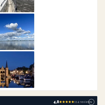
−
4,8
114 reviews