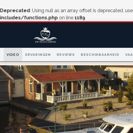
Deprecated
: Using null as an array offset is deprecated, us
includes/functions.php
on line
1189
VIDEO
ERVARINGEN
REVIEWS
BESCHIKBAARHEID
VA