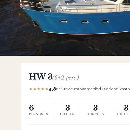
HW 3
(6+2 pers.)
4,8
★★★★★
(114 reviews)
·
Vaargebied Friesland
·
Vaarb
6
3
3
3
PERSONEN
HUTTEN
DOUCHES
TOILET