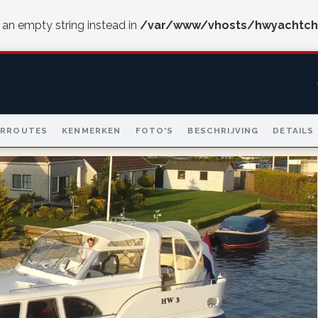
e an empty string instead in
/var/www/vhosts/hwyachtch
ARROUTES
KENMERKEN
FOTO'S
BESCHRIJVING
DETAILS