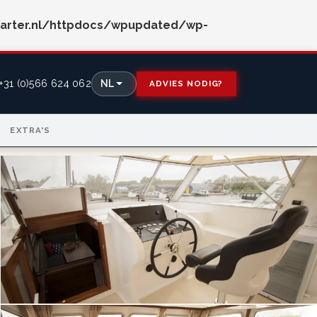
arter.nl/httpdocs/wpupdated/wp-
+31 (0)566 624 062
NL
ADVIES NODIG?
EXTRA'S