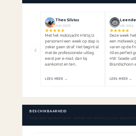
Theo Silvius
Leender
mei 2026
okt 2025
Met het motorjacht HW15 (2
Deze week he
personen) een week op stap is
een midweek g
zeker geen straf. Het begint al
varen op de Fr
met de professionele uitleg,
Alles perfect 
eerst per e-mail, dan bij
HW. Goede uitl
aankomst en ten…
Brandschoon e
LEES MEER →
LEES MEER →
BESCHIKBAARHEID
Selecteer aankomst en vertrek om direct prijs en beschikb