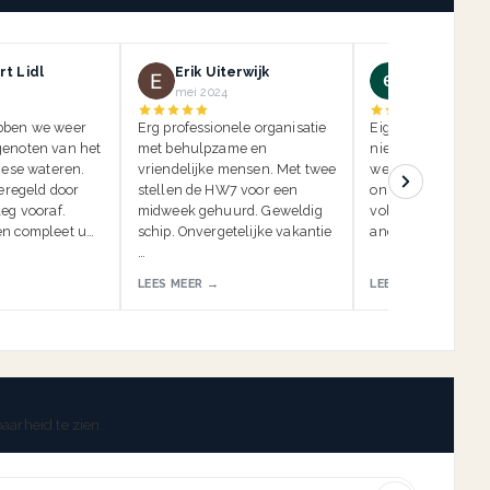
t Lidl
Erik Uiterwijk
ein kauf
mei 2024
mei 2024
bben we weer
Erg professionele organisatie
Eigenlijk moeten w
enoten van het
met behulpzame en
niet beoordelen, 
iese wateren.
vriendelijke mensen. Met twee
we de insidertip li
geregeld door
stellen de HW7 voor een
onszelf. Anders k
eg vooraf.
midweek gehuurd. Geweldig
volgende vakantie
n compleet u…
schip. Onvergetelijke vakantie
anderen worden g
…
LEES MEER →
LEES MEER →
aarheid te zien.