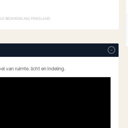
→
GLE BEOORDELING
·
FRIESLAND
−
l van ruimte, licht en indeling.