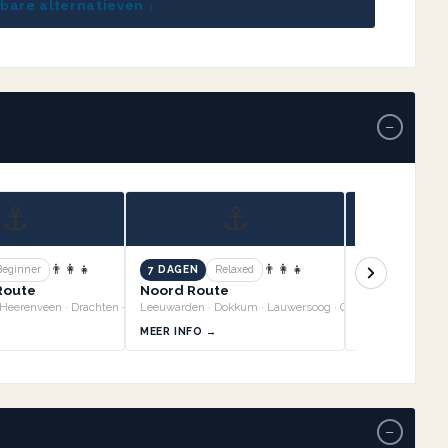
kbare alternatieven ↓
−
⚓
⚓
👨‍👩‍👧
👨‍👩‍👧
Beginner
7 DAGEN
Relaxed
7 DAGEN
Re
 Route
Noord Route
Zuid Oost R
Sneek · Joure · Heerenveen · Drachten +3
Leeuwarden · Dokkum · Lauwersoog · Groningen +3
MEER INFO →
MEER INFO →
−