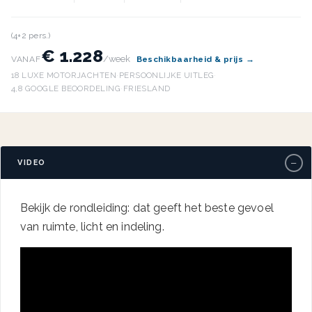
(4+2 pers.)
€ 1.228
/week
VANAF
Beschikbaarheid & prijs →
18 LUXE MOTORJACHTEN
·
PERSOONLIJKE UITLEG
·
4,8 GOOGLE BEOORDELING
·
FRIESLAND
−
VIDEO
Bekijk de rondleiding: dat geeft het beste gevoel
van ruimte, licht en indeling.