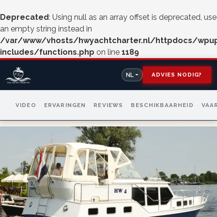
Deprecated
: Using null as an array offset is deprecated, use
an empty string instead in
/var/www/vhosts/hwyachtcharter.nl/httpdocs/wpu
includes/functions.php
on line
1189
ADVIES NODIG?
NL
VIDEO
ERVARINGEN
REVIEWS
BESCHIKBAARHEID
VAA