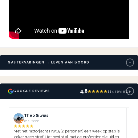
−
GASTERVARINGEN → LEVEN AAN BOORD
−
4,8
114 reviews
GOOGLE REVIEWS
Theo Silvius
mei 2026
Met het motorjacht HW15 (2 personen) een week op stap is
Dez
zeker geen straf. Het begint al met de professionele uitleg,
var