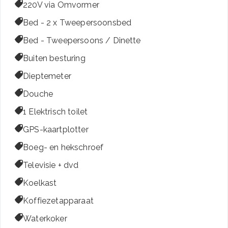

220V via Omvormer

Bed - 2 x Tweepersoonsbed

Bed - Tweepersoons / Dinette

Buiten besturing

Dieptemeter

Douche

1 Elektrisch toilet

GPS-kaartplotter

Boeg- en hekschroef

Televisie + dvd

Koelkast

Koffiezetapparaat

Waterkoker