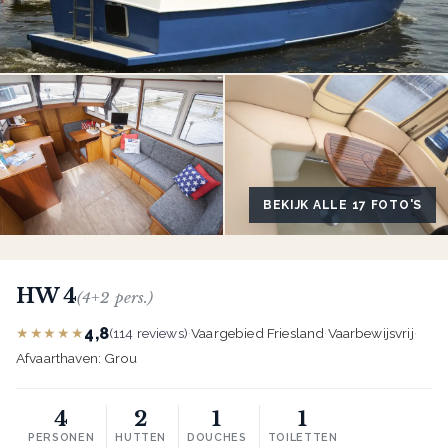
BEKIJK ALLE 17 FOTO'S
HW 4
(4+2 pers.)
4,8
★★★★★
(114 reviews)
·
Vaargebied Friesland
·
Vaarbewijsvrij
·
Afvaarthaven: Grou
4
2
1
1
PERSONEN
HUTTEN
DOUCHES
TOILETTEN