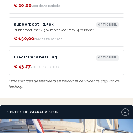
€ 20,00
voor deze periode
Rubberboot + 2.5pk
OPTIONEEL
Rubberboot met 2,5pk motor voor max. 4 personen
€ 150,00
voor deze periode
Credit Card betaling
OPTIONEEL
€ 43,77
voor deze periode
Extra's worden geselecteerd en betaald in de volgende stap van de
boeking.
−
SPREEK DE VAARADVISEUR