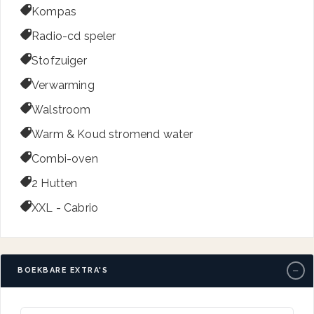

Kompas

Radio-cd speler

Stofzuiger

Verwarming

Walstroom

Warm & Koud stromend water

Combi-oven

2 Hutten

XXL - Cabrio
−
BOEKBARE EXTRA'S