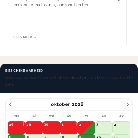
eerst per e-mail, dan bij aankomst en ten…
HW.
LEES MEER →
LEE
BESCHIKBAARHEID
Selecteer aankomst en vertrek om direct prijs en beschikbaarheid te
zien.
oktober
ma
di
wo
do
vr
za
zo
28
29
30
1
2
3
4
5
6
7
8
9
10
11