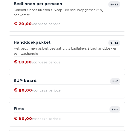
Bedlinnen per persoon
1–12
Dekbed + hoes Kussen + Sloop Uw bed is opgemaakt bij
aankomst
€ 20,00
voor deze periode
Handdoekpakket
1–12
Het badlinnen pakket bestaat uit: 1 badlaken, 1 badhanddoek en
een washandje
€ 10,00
voor deze periode
SUP-board
1–2
€ 90,00
voor deze periode
Fiets
1–∞
€ 60,00
voor deze periode