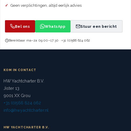
Geen verplichtingen, altijd eerlijk advies
Bel ons
WhatsApp
Stuur een bericht
Bereikbaar ma–za 09:00–17:30 · +31 (0)566 624 062
KOM IN CONTACT
HW Yachtcharter B.V.
Jister 13
9001 XX Grou
+31 (0)566 624 062
info@hwyachtcharter.nl
HW YACHTCHARTER B.V.