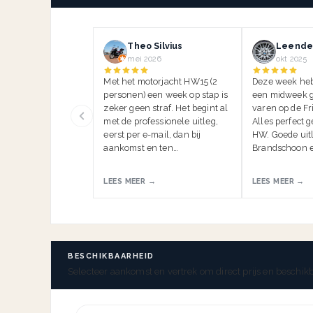
Theo Silvius
Leender
mei 2026
okt 2025
Met het motorjacht HW15 (2
Deze week he
personen) een week op stap is
een midweek g
zeker geen straf. Het begint al
varen op de Fr
met de professionele uitleg,
Alles perfect 
eerst per e-mail, dan bij
HW. Goede uitl
aankomst en ten…
Brandschoon e
LEES MEER →
LEES MEER →
BESCHIKBAARHEID
Selecteer aankomst en vertrek om direct prijs en beschikb