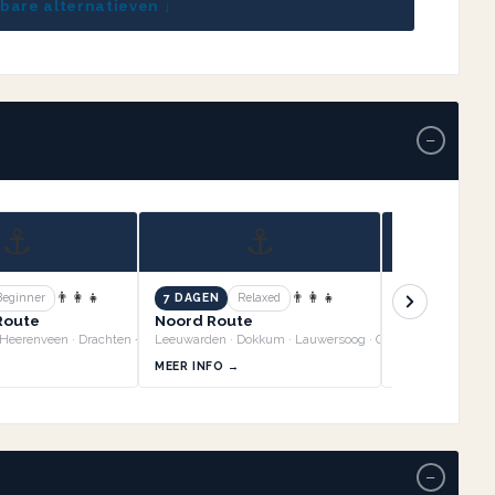
kbare alternatieven ↓
−
⚓
⚓
👨‍👩‍👧
👨‍👩‍👧
Beginner
7 DAGEN
Relaxed
7 DAGEN
Re
 Route
Noord Route
Zuid Oost R
Sneek · Joure · Heerenveen · Drachten +3
Leeuwarden · Dokkum · Lauwersoog · Groningen +3
MEER INFO →
MEER INFO →
−