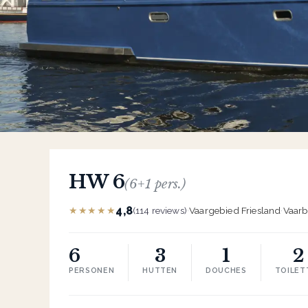
HW 6
(6+1 pers.)
4,8
★★★★★
(114 reviews)
·
Vaargebied Friesland
·
Vaarb
6
3
1
2
PERSONEN
HUTTEN
DOUCHES
TOILET