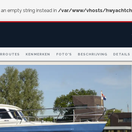
e an empty string instead in
/var/www/vhosts/hwyachtch
ARROUTES
KENMERKEN
FOTO'S
BESCHRIJVING
DETAILS