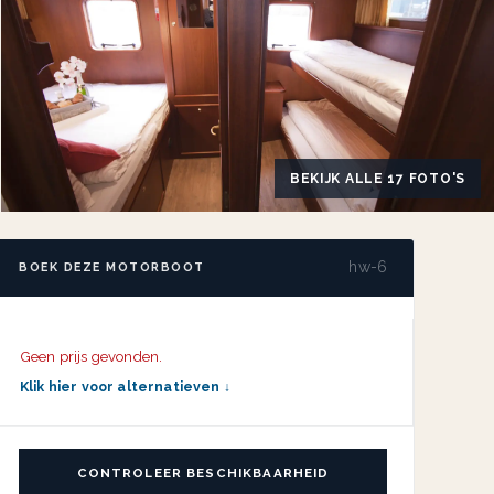
BEKIJK ALLE 17 FOTO'S
hw-6
BOEK DEZE MOTORBOOT
Geen prijs gevonden.
Klik hier voor alternatieven ↓
CONTROLEER BESCHIKBAARHEID