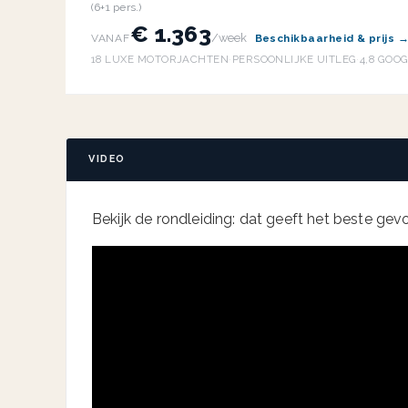
(6+1 pers.)
€ 1.363
/week
VANAF
Beschikbaarheid & prijs 
18 LUXE MOTORJACHTEN
·
PERSOONLIJKE UITLEG
·
4,8 GOO
VIDEO
Bekijk de rondleiding: dat geeft het beste gevoe