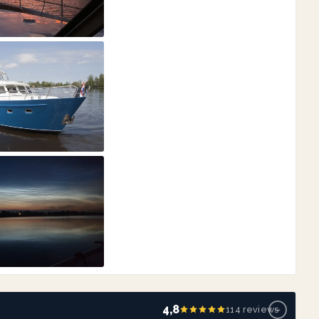
−
4,8
114 reviews