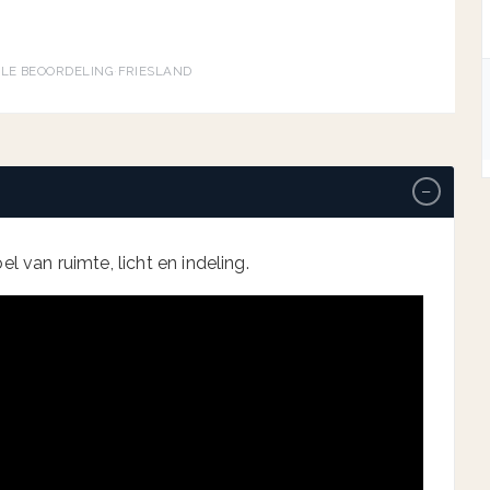
→
GLE BEOORDELING
·
FRIESLAND
−
l van ruimte, licht en indeling.