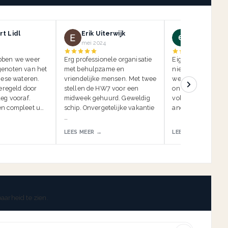
t Lidl
Erik Uiterwijk
ein kauf
mei 2024
mei 2024
bben we weer
Erg professionele organisatie
Eigenlijk moeten w
enoten van het
met behulpzame en
niet beoordelen, 
iese wateren.
vriendelijke mensen. Met twee
we de insidertip li
geregeld door
stellen de HW7 voor een
onszelf. Anders k
eg vooraf.
midweek gehuurd. Geweldig
volgende vakantie
n compleet u…
schip. Onvergetelijke vakantie
anderen worden g
…
LEES MEER →
LEES MEER →
aarheid te zien.