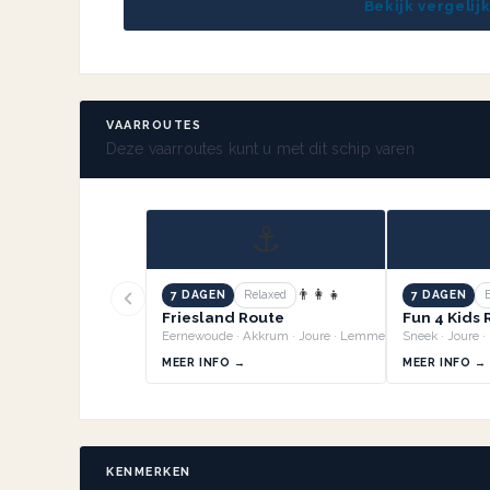
Bekijk vergelij
VAARROUTES
Deze vaarroutes kunt u met dit schip varen
⚓
👨‍👩‍👧
7 DAGEN
Relaxed
7 DAGEN
Friesland Route
Fun 4 Kids
Eernewoude · Akkrum · Joure · Lemmer +3
MEER INFO →
MEER INFO →
KENMERKEN