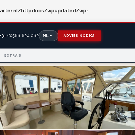
arter.nl/httpdocs/wpupdated/wp-
+31 (0)566 624 062
NL
ADVIES NODIG?
EXTRA'S