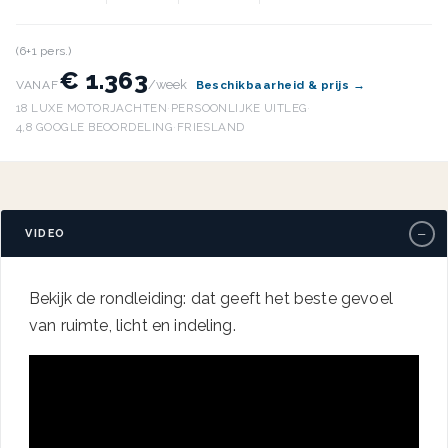
(6+1 pers.)
€ 1.363
/week
VANAF
Beschikbaarheid & prijs →
18 LUXE MOTORJACHTEN
·
PERSOONLIJKE UITLEG
·
4,8 GOOGLE BEOORDELING
·
FRIESLAND
−
VIDEO
Bekijk de rondleiding: dat geeft het beste gevoel
van ruimte, licht en indeling.