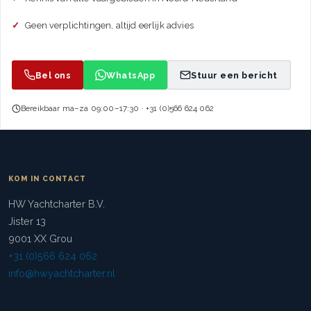
Geen verplichtingen, altijd eerlijk advies
Bel ons
WhatsApp
Stuur een bericht
Bereikbaar ma–za 09:00–17:30 · +31 (0)566 624 062
KOM IN CONTACT
HW Yachtcharter B.V.
Jister 13
9001 XX Grou
+31 (0)566 624 062
info@hwyachtcharter.nl