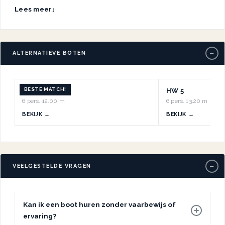
Lees meer
↓
−
ALTERNATIEVE BOTEN
BESTE MATCH!
HW 10
HW 5
6 pers.
·
12.00 m
6 pers.
·
13.20 m
BEKIJK →
BEKIJK →
−
VEELGESTELDE VRAGEN
Kan ik een boot huren zonder vaarbewijs of
ervaring?