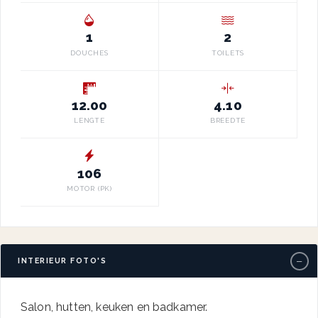
1
2
DOUCHES
TOILETS
12.00
4.10
LENGTE
BREEDTE
106
MOTOR (PK)
−
INTERIEUR FOTO'S
Salon, hutten, keuken en badkamer.