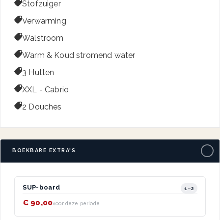

Stofzuiger

Verwarming

Walstroom

Warm & Koud stromend water

3 Hutten

XXL - Cabrio

2 Douches
−
BOEKBARE EXTRA'S
SUP-board
1–2
€ 90,00
voor deze periode