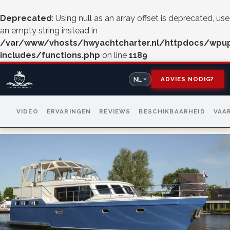
Deprecated
: Using null as an array offset is deprecated, use
an empty string instead in
/var/www/vhosts/hwyachtcharter.nl/httpdocs/wpu
includes/functions.php
on line
1189
ADVIES NODIG?
NL
VIDEO
ERVARINGEN
REVIEWS
BESCHIKBAARHEID
VAA