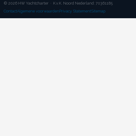
© 2026 HW Yachtcharter · K.v.K. Noord Nederland: 70361185
Contact
Algemene voorwaarden
Privacy Statement
Sitemap