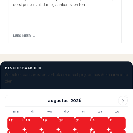
eerst per e-mail, dan bij aankomst en ten…
HW.
LEES MEER →
LEE
BESCHIKBAARHEID
Selecteer aankomst en vertrek om direct prijs en beschikbaarheid te
zien.
augustus
ma
di
wo
do
vr
za
zo
27
28
29
30
31
1
2
3
4
5
6
7
8
9