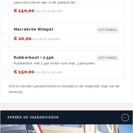
vaarinstructie en leer in de praktijk het …
€ 150,00
voor deze periode
Marrekrite Wimpel
OPTIONEEL
€ 20,00
voor deze periode
Rubberboot + 2.5pk
OPTIONEEL
Rubberboot met 2,5pk motor voor max. 4 personen
€ 150,00
voor deze periode
Extra's worden geselecteerd en betaald in de volgende stap van de
boeking.
−
SPREEK DE VAARADVISEUR