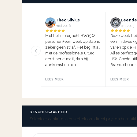
Theo Silvius
Leender
mei 2026
okt 2025
Met het motorjacht HW15 (2
Deze week he
personen) een week op stap is
een midweek g
zeker geen straf. Het begint al
varen op de Fr
met de professionele uitleg,
Alles perfect 
eerst per e-mail, dan bij
HW. Goede uitl
aankomst en ten…
Brandschoon e
LEES MEER →
LEES MEER →
BESCHIKBAARHEID
Selecteer aankomst en vertrek om direct prijs en beschikb