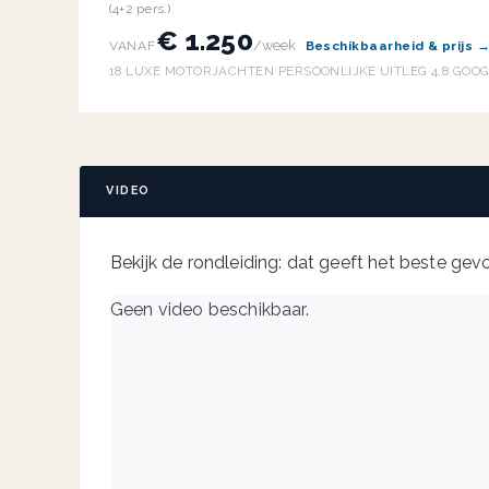
(4+2 pers.)
€ 1.250
/week
VANAF
Beschikbaarheid & prijs 
18 LUXE MOTORJACHTEN
·
PERSOONLIJKE UITLEG
·
4,8 GOO
VIDEO
Bekijk de rondleiding: dat geeft het beste gevoe
Geen video beschikbaar.