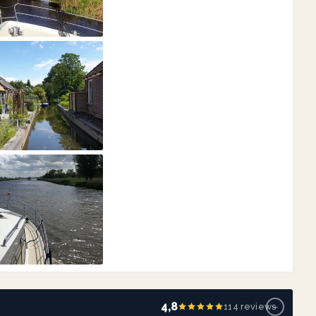
−
4,8
114 reviews