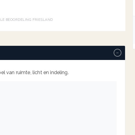
→
GLE BEOORDELING
·
FRIESLAND
−
l van ruimte, licht en indeling.