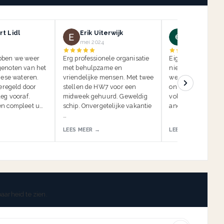
t Lidl
Erik Uiterwijk
ein kauf
mei 2024
mei 2024
bben we weer
Erg professionele organisatie
Eigenlijk moeten w
enoten van het
met behulpzame en
niet beoordelen, 
iese wateren.
vriendelijke mensen. Met twee
we de insidertip li
geregeld door
stellen de HW7 voor een
onszelf. Anders k
eg vooraf.
midweek gehuurd. Geweldig
volgende vakantie
n compleet u…
schip. Onvergetelijke vakantie
anderen worden g
…
LEES MEER →
LEES MEER →
aarheid te zien.