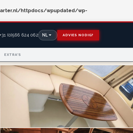
arter.nl/httpdocs/wpupdated/wp-
+31 (0)566 624 062
NL
ADVIES NODIG?
EXTRA'S