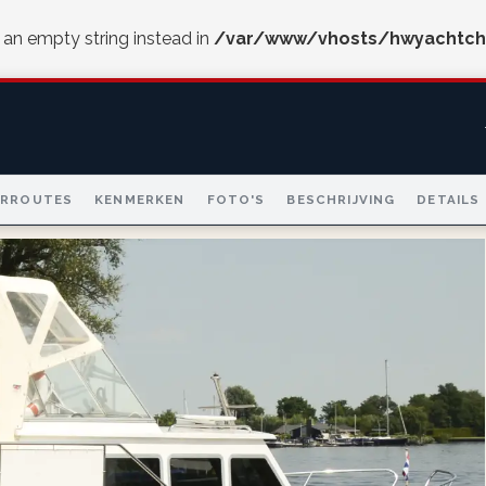
e an empty string instead in
/var/www/vhosts/hwyachtch
ARROUTES
KENMERKEN
FOTO'S
BESCHRIJVING
DETAILS