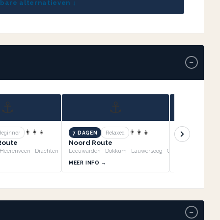
kbare alternatieven ↓
−
⚓
⚓
👨‍👩‍👧
👨‍👩‍👧
Beginner
7 DAGEN
Relaxed
7 DAGEN
Re
 Route
Noord Route
Zuid Oost R
Sneek · Joure · Heerenveen · Drachten +3
Leeuwarden · Dokkum · Lauwersoog · Groningen +3
MEER INFO →
MEER INFO →
−