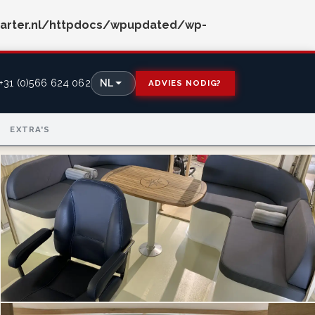
arter.nl/httpdocs/wpupdated/wp-
+31 (0)566 624 062
NL
ADVIES NODIG?
EXTRA'S