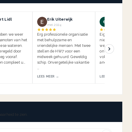
t Lidl
Erik Uiterwijk
ein kauf
mei 2024
mei 2024
bben we weer
Erg professionele organisatie
Eigenlijk moeten w
enoten van het
met behulpzame en
niet beoordelen, 
iese wateren.
vriendelijke mensen. Met twee
we de insidertip li
geregeld door
stellen de HW7 voor een
onszelf. Anders k
eg vooraf.
midweek gehuurd. Geweldig
volgende vakantie
n compleet u…
schip. Onvergetelijke vakantie
anderen worden g
…
LEES MEER →
LEES MEER →
aarheid te zien.