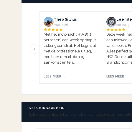
Theo Silvius
Leender
mei 2026
okt 2025
Met het motorjacht HW15 (2
Deze week he
personen) een week op stap is
een midweek g
zeker geen straf. Het begint al
varen op de Fr
met de professionele uitleg,
Alles perfect 
eerst per e-mail, dan bij
HW. Goede uitl
aankomst en ten…
Brandschoon e
LEES MEER →
LEES MEER →
BESCHIKBAARHEID
Selecteer aankomst en vertrek om direct prijs en beschikb