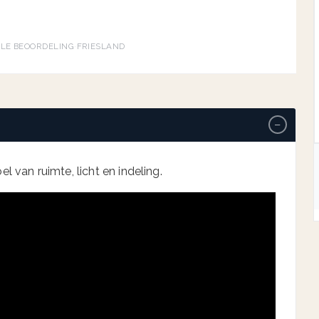
→
GLE BEOORDELING
·
FRIESLAND
−
l van ruimte, licht en indeling.