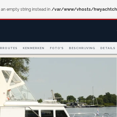
e an empty string instead in
/var/www/vhosts/hwyachtch
ARROUTES
KENMERKEN
FOTO'S
BESCHRIJVING
DETAILS