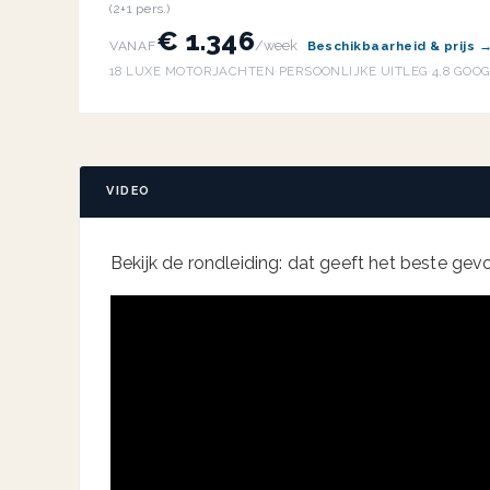
(2+1 pers.)
€ 1.346
/week
VANAF
Beschikbaarheid & prijs 
18 LUXE MOTORJACHTEN
·
PERSOONLIJKE UITLEG
·
4,8 GOO
VIDEO
Bekijk de rondleiding: dat geeft het beste gevoe