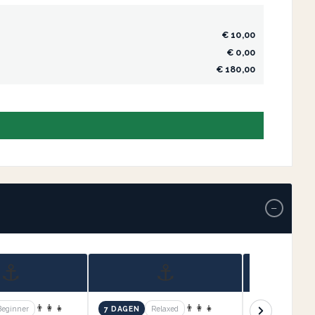
€ 10,00
€ 0,00
€ 180,00
−
⚓
⚓
👨‍👩‍👧
👨‍👩‍👧
Beginner
7 DAGEN
Relaxed
7 DAGEN
Re