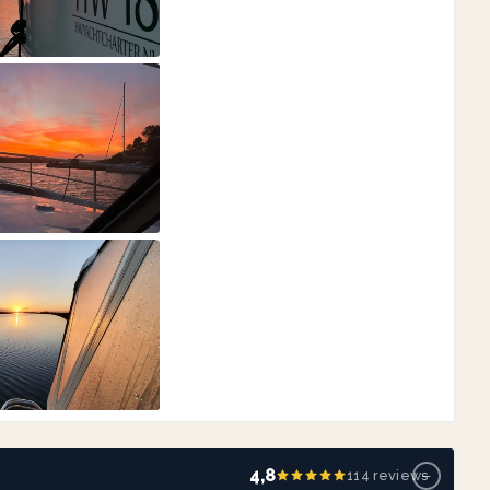
−
4,8
114 reviews