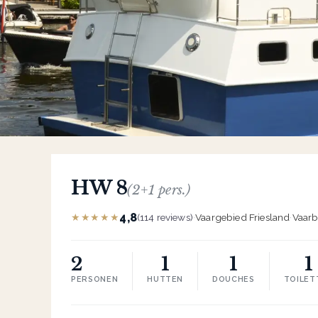
HW 8
(2+1 pers.)
4,8
★★★★★
(114 reviews)
·
Vaargebied Friesland
·
Vaarb
2
1
1
1
PERSONEN
HUTTEN
DOUCHES
TOILET