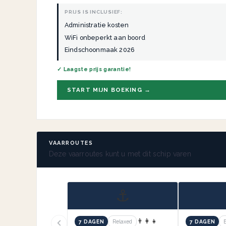
PRIJS IS INCLUSIEF:
Administratie kosten
WiFi onbeperkt aan boord
Eindschoonmaak 2026
✓ Laagste prijs garantie!
START MIJN BOEKING →
VAARROUTES
Deze vaarroutes kunt u met dit schip varen
⚓
👨‍👩‍👧
7 DAGEN
Relaxed
7 DAGEN