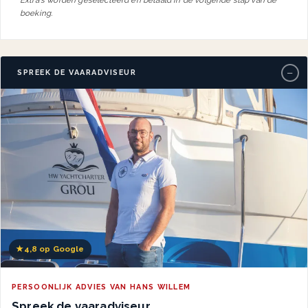
Extra's worden geselecteerd en betaald in de volgende stap van de
boeking.
−
SPREEK DE VAARADVISEUR
★
4,8 op Google
PERSOONLIJK ADVIES VAN HANS WILLEM
Spreek de vaaradviseur