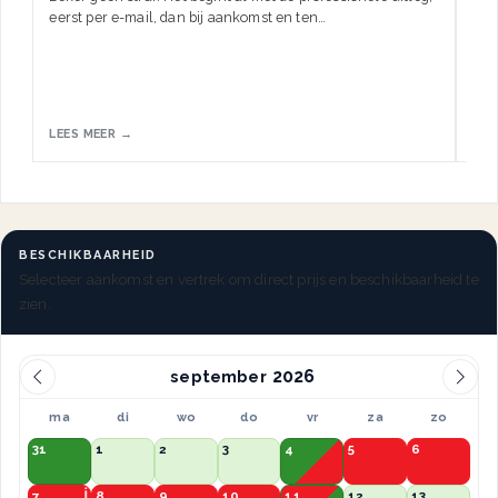
eerst per e-mail, dan bij aankomst en ten…
HW.
LEES MEER →
LEE
BESCHIKBAARHEID
Selecteer aankomst en vertrek om direct prijs en beschikbaarheid te
zien.
september
ma
di
wo
do
vr
za
zo
31
1
2
3
4
5
6
7
8
9
10
11
12
13