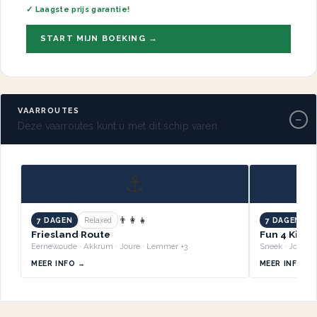
✓ Laagste prijs garantie!
START MIJN BOEKING →
VAARROUTES
−
Deze vaarroutes kunt u met dit schip varen
⚓
👨‍👩‍👧
7 DAGEN
Relaxed
7 DAGEN
B
Friesland Route
Fun 4 Kids 
Eernewoude · Akkrum · Joure · Lemmer +3
MEER INFO →
MEER INFO →