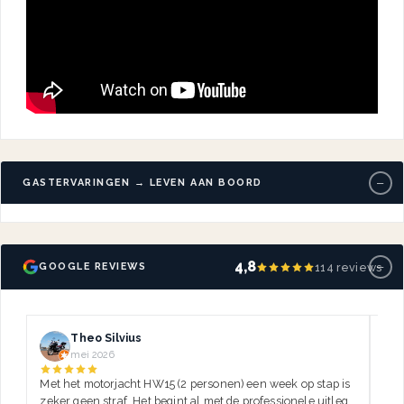
−
GASTERVARINGEN → LEVEN AAN BOORD
−
4,8
114 reviews
GOOGLE REVIEWS
Theo Silvius
mei 2026
Met het motorjacht HW15 (2 personen) een week op stap is
Dez
zeker geen straf. Het begint al met de professionele uitleg,
var