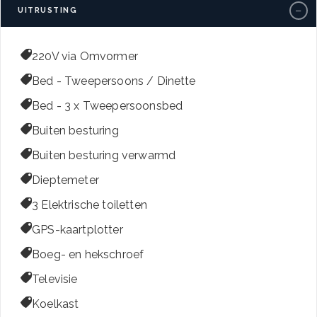
−
UITRUSTING

220V via Omvormer

Bed - Tweepersoons / Dinette

Bed - 3 x Tweepersoonsbed

Buiten besturing

Buiten besturing verwarmd

Dieptemeter

3 Elektrische toiletten

GPS-kaartplotter

Boeg- en hekschroef

Televisie

Koelkast