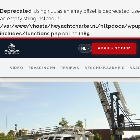
Deprecated
: Using null as an array offset is deprecated, use
an empty string instead in
/var/www/vhosts/hwyachtcharter.nl/httpdocs/wpu
includes/functions.php
on line
1189
ADVIES NODIG?
NL
VIDEO
ERVARINGEN
REVIEWS
BESCHIKBAARHEID
VAA