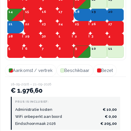
14
15
16
17
18
19
20
21
22
23
24
25
26
27
28
29
30
1
2
3
4
5
6
7
8
9
10
11
Aankomst / vertrek
Beschikbaar
Bezet
18-09-2026 – 21-09-2026
€ 1.976,60
PRIJS IS INCLUSIEF:
Administratie kosten
€ 10,00
WiFi onbeperkt aan boord
€ 0,00
Eindschoonmaak 2026
€ 205,00