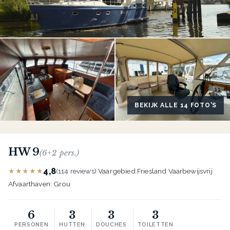
BEKIJK ALLE 14 FOTO'S
HW 9
(6+2 pers.)
4,8
★★★★★
(114 reviews)
·
Vaargebied Friesland
·
Vaarbewijsvrij
·
Afvaarthaven: Grou
6
3
3
3
PERSONEN
HUTTEN
DOUCHES
TOILETTEN