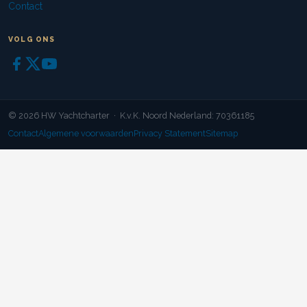
Contact
VOLG ONS
© 2026 HW Yachtcharter · K.v.K. Noord Nederland: 70361185
Contact
Algemene voorwaarden
Privacy Statement
Sitemap