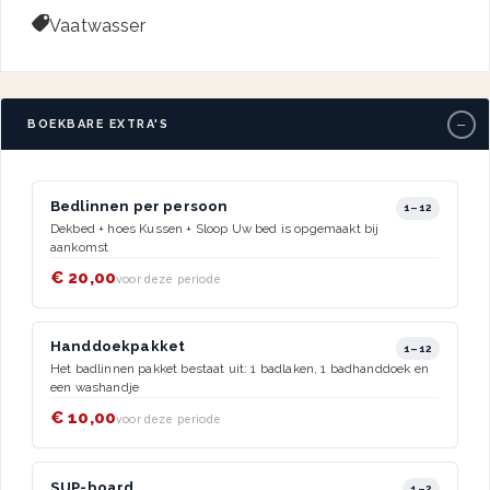

Vaatwasser
−
BOEKBARE EXTRA'S
Bedlinnen per persoon
1–12
Dekbed + hoes Kussen + Sloop Uw bed is opgemaakt bij
aankomst
€ 20,00
voor deze periode
Handdoekpakket
1–12
Het badlinnen pakket bestaat uit: 1 badlaken, 1 badhanddoek en
een washandje
€ 10,00
voor deze periode
SUP-board
1–2