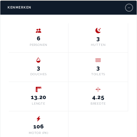
−
KENMERKEN
6
3
PERSONEN
HUTTEN
3
3
DOUCHES
TOILETS
13.20
4.25
LENGTE
BREEDTE
106
MOTOR (PK)