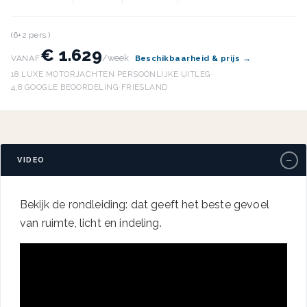
(6+2 pers.)
€ 1.629
/week
VANAF
Beschikbaarheid & prijs →
18 LUXE MOTORJACHTEN
·
PERSOONLIJKE UITLEG
·
4,8 GOOGLE BEOORDELING
·
FRIESLAND
−
VIDEO
Bekijk de rondleiding: dat geeft het beste gevoel
van ruimte, licht en indeling.