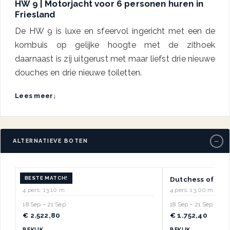
HW 9 | Motorjacht voor 6 personen huren in
Friesland
De HW 9 is luxe en sfeervol ingericht met een de
kombuis op gelijke hoogte met de zithoek
daarnaast is zij uitgerust met maar liefst drie nieuwe
douches en drie nieuwe toiletten.
Lees meer
↓
−
ALTERNATIEVE BOTEN
BESTE MATCH!
HW 1
Dutchess of Fris
4 pers.
·
13.10 m
4 pers.
·
13.00 m
18 Sep – 21 Sep
18 Sep – 21 Sep
€ 2.522,80
€ 1.752,40
BEKIJK →
BEKIJK →