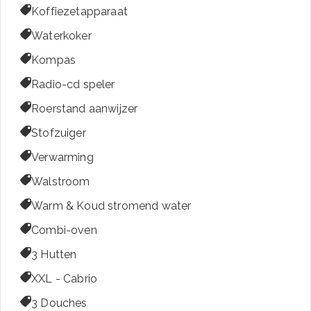

Koffiezetapparaat

Waterkoker

Kompas

Radio-cd speler

Roerstand aanwijzer

Stofzuiger

Verwarming

Walstroom

Warm & Koud stromend water

Combi-oven

3 Hutten

XXL - Cabrio

3 Douches