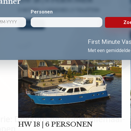
lanner
3 HUTTEN | 3 DOUCHES | 3 TOILETTEN
Personen
Zoe
Bekijk nu!
First Minute Vast
Met een gemiddelde 
rie:
Dokkum-heeft-het-allemaal-
HW 18 | 6 PERSONEN
ppen