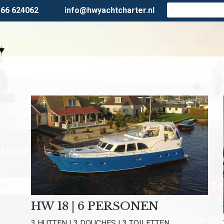
566 624062
info@hwyachtcharter.nl
lanner
Personen
Zoe
HW 18 | 6 PERSONEN
First Minute Vast
3 HUTTEN | 3 DOUCHES | 3 TOILETTEN