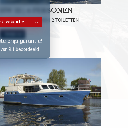
HW 12 | 4 PERSONEN
2 HUTTEN | 2 DOUCHES | 2 TOILETTEN
k vakantie
Bekijk nu!
e prijs garantie!
van 9.1 beoordeeld