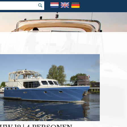
k vakantie
e prijs garantie!