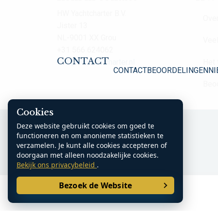
HW Yachtcharter B.V.
Over
Jister 13
NL-9001 XX Grou
Veel
+31 566 624062
CONTACT
info@hwyachtcharter.nl
Het
CONTACT
BEOORDELINGEN
NI
Beo
Cookies
K.v.K. Noord Nederland: 70361185
Deze website gebruikt cookies om goed te
functioneren en om anonieme statistieken te
verzamelen. Je kunt alle cookies accepteren of
doorgaan met alleen noodzakelijke cookies.
Bekijk ons privacybeleid
.
Bezoek de Website