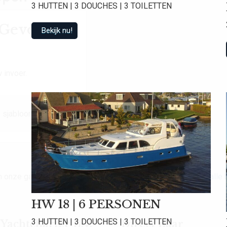
3 HUTTEN | 3 DOUCHES | 3 TOILETTEN
t Gevonden
Bekijk nu!
 invoer.
 sjabloon.
van onze gasten een gemiddelde beoordeling van
9.0
!
Bekijk alle
HW 18 | 6 PERSONEN
3 HUTTEN | 3 DOUCHES | 3 TOILETTEN
achtcharter B.V.
Direct naar