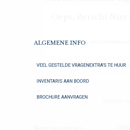
Oeps, Bericht Nie
Oh Oh. Er mist nog iets. Controleer jouw
ALGEMENE INFO
VEEL GESTELDE VRAGEN
EXTRA’S TE HUUR
Dit is de foutmelding in het archive.php
INVENTARIS AAN BOORD
BROCHURE AANVRAGEN
Wij krijgen 
Kom in contact
HW Y