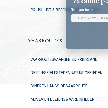
Vakantie p
Reisperiode
PRIJSLIJST & BESCHIKBAARHEID 2027
VAARROUTES
VAARROUTES
VAARGEBIED FRIESLAND
DE FRIESE ELFSTEDEN
NATUURGEBIEDEN
DINEREN LANGS DE VAARROUTE
Berichten in de catego
MUSEA EN BEZIENSWAARDIGHEDEN
museumsdokkum-su