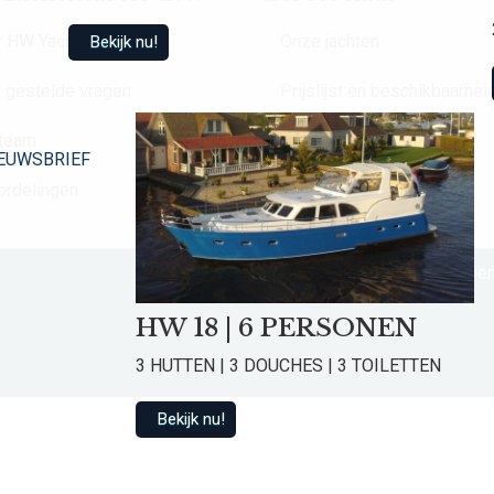
 HW Yachtcharter
Onze jachten
Bekijk nu!
 gestelde vragen
Prijslijst en beschikbaarhei
 team
Nieuwsbrief
EUWSBRIEF
ordelingen
Contact
Contact
Algemen
HW 18 | 6 PERSONEN
3 HUTTEN | 3 DOUCHES | 3 TOILETTEN
Bekijk nu!