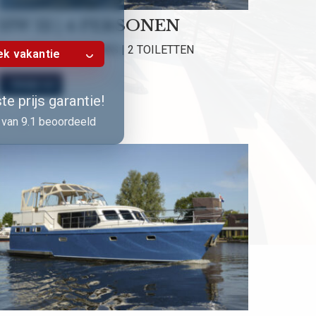
HW 12 | 4 PERSONEN
2 HUTTEN | 2 DOUCHES | 2 TOILETTEN
k vakantie
Bekijk nu!
e prijs garantie!
van 9.1 beoordeeld