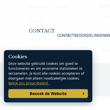
Kom in contact
HW Y
HW Yachtcharter B.V.
Over
Jister 13
NL-9001 XX Grou
Veel
CONTACT
+31 566 624062
CONTACT
BEOORDELINGEN
NI
info@hwyachtcharter.nl
Het
Beo
Cookies
Deze website gebruikt cookies om goed te
functioneren en om anonieme statistieken te
K.v.K. Noord Nederland: 70361185
verzamelen. Je kunt alle cookies accepteren of
doorgaan met alleen noodzakelijke cookies.
Bekijk ons privacybeleid
.
Bezoek de Website