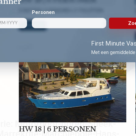
lanner
3 HUTTEN | 3 DOUCHES | 3 TOILETTEN
Personen
Zoe
Bekijk nu!
First Minute Vast
Met een gemiddelde 
rie:
Motorboot-huren-Sneek-
HW 18 | 6 PERSONEN
Marrekrite-Marchjepole-Hans-