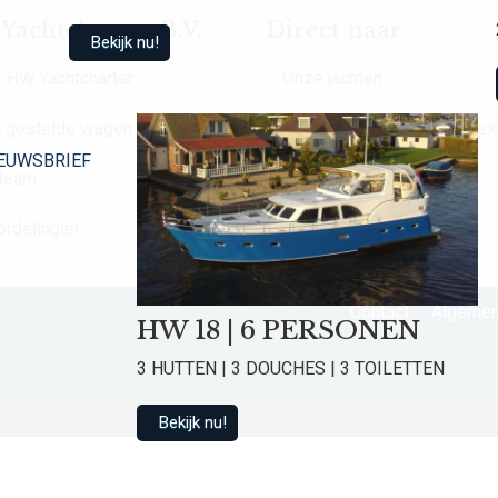
achtcharter B.V.
Direct naar
Bekijk nu!
 HW Yachtcharter
Onze jachten
 gestelde vragen
Prijslijst en beschikbaarhei
EUWSBRIEF
 team
Nieuwsbrief
ordelingen
Contact
Contact
Algemen
HW 18 | 6 PERSONEN
3 HUTTEN | 3 DOUCHES | 3 TOILETTEN
Bekijk nu!