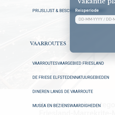
Vakantie p
Reisperiode
PRIJSLIJST & BESCHIKBAARHEID 2027
VAARROUTES
VAARROUTES
VAARGEBIED FRIESLAND
DE FRIESE ELFSTEDEN
NATUURGEBIEDEN
DINEREN LANGS DE VAARROUTE
Berichten in de catego
MUSEA EN BEZIENSWAARDIGHEDEN
Friesland-Marrekrite-