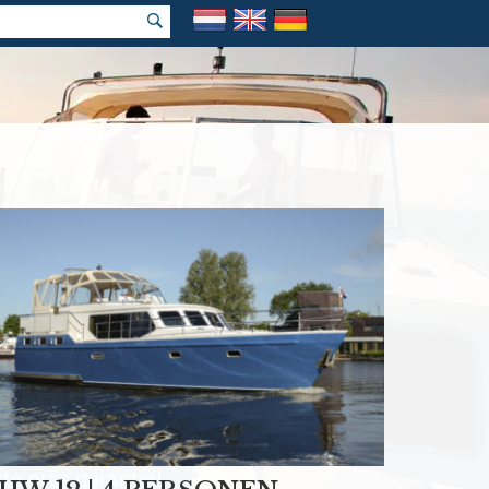
k vakantie
e prijs garantie!