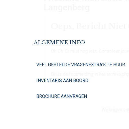
Langenberg
Oeps, Bericht Nie
ALGEMENE INFO
Oh Oh. Er mist nog iets. Controleer jouw
VEEL GESTELDE VRAGEN
EXTRA’S TE HUUR
Dit is de foutmelding in het archive.php
INVENTARIS AAN BOORD
BROCHURE AANVRAGEN
Wij krijgen 