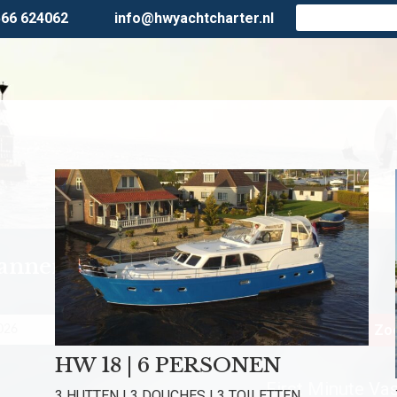
566 624062
info@hwyachtcharter.nl
lanner
Personen
Zoe
HW 18 | 6 PERSONEN
First Minute Vast
3 HUTTEN | 3 DOUCHES | 3 TOILETTEN