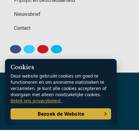
Prijslijst en beschikbaarheid
Nieuwsbrief
Contact
Cookies
Deze website gebruikt cookies om goed te
K.v.K. Noord Nederland: 70361185
functioneren en om anonieme statistieken te
Contact
Algemene voorwaarden
verzamelen. Je kunt alle cookies accepteren of
doorgaan met alleen noodzakelijke cookies.
Privacy Statement
Sitemap
Bekijk ons privacybeleid
.
Bezoek de Website