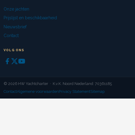
Onze jachten
Prijslijst en beschikbaarheid
Nieuwsbrief
Contact
VOLG ONS
© 2026 HW Yachtcharter · K.v.K. Noord Nederland: 70361185
Contact
Algemene voorwaarden
Privacy Statement
Sitemap