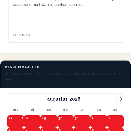
eerst per e-mail, dan bij aankomst en ten…
HW.
LEES MEER →
LEE
BESCHIKBAARHEID
Selecteer aankomst en vertrek om direct prijs en beschikbaarheid te
zien.
augustus
ma
di
wo
do
vr
za
zo
27
28
29
30
31
1
2
3
4
5
6
7
8
9