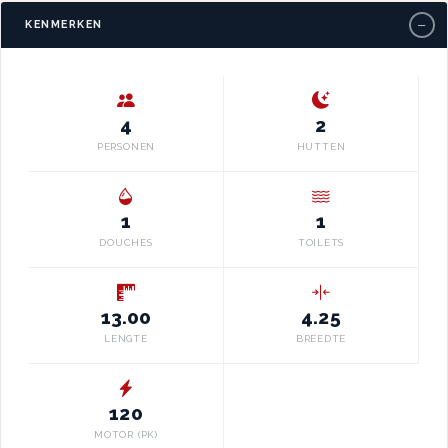
−
KENMERKEN
4
2
PERSONEN
HUTTEN
1
1
DOUCHES
TOILETS
13.00
4.25
LENGTE
BREEDTE
120
MOTOR (PK)