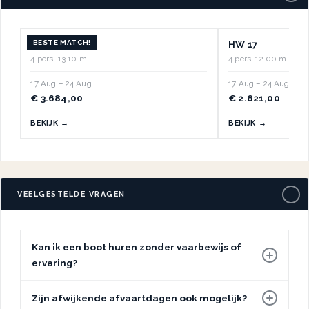
BESTE MATCH!
HW 1
HW 17
4 pers.
·
13.10 m
4 pers.
·
12.00 m
17 Aug – 24 Aug
17 Aug – 24 Aug
€ 3.684,00
€ 2.621,00
BEKIJK →
BEKIJK →
−
VEELGESTELDE VRAGEN
Kan ik een boot huren zonder vaarbewijs of
ervaring?
Zijn afwijkende afvaartdagen ook mogelijk?