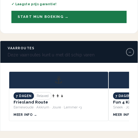
✓ Laagste prijs garantie!
START MIJN BOEKING →
VAARROUTES
−
Deze vaarroutes kunt u met dit schip varen
⚓
👨‍👩‍👧
7 DAGEN
Relaxed
7 DAGEN
B
Friesland Route
Fun 4 Kids 
Eernewoude · Akkrum · Joure · Lemmer +3
MEER INFO →
MEER INFO →