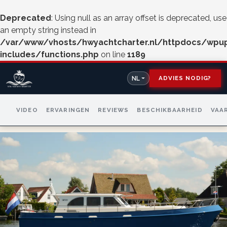
Deprecated
: Using null as an array offset is deprecated, use
an empty string instead in
/var/www/vhosts/hwyachtcharter.nl/httpdocs/wpu
includes/functions.php
on line
1189
ADVIES NODIG?
NL
VIDEO
ERVARINGEN
REVIEWS
BESCHIKBAARHEID
VAA