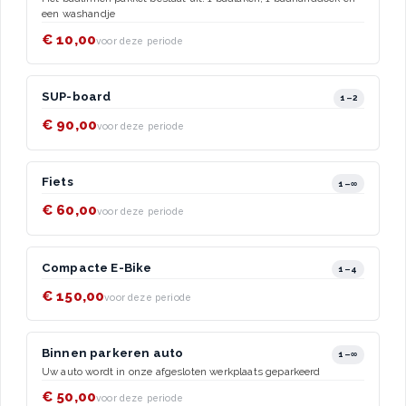
een washandje
€ 10,00
voor deze periode
SUP-board
1–2
€ 90,00
voor deze periode
Fiets
1–∞
€ 60,00
voor deze periode
Compacte E-Bike
1–4
€ 150,00
voor deze periode
Binnen parkeren auto
1–∞
Uw auto wordt in onze afgesloten werkplaats geparkeerd
€ 50,00
voor deze periode