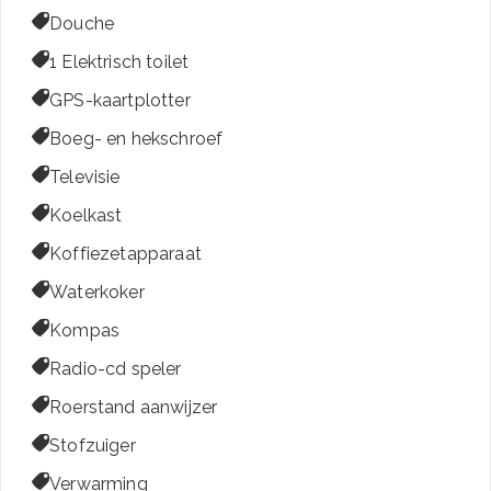

Douche

1 Elektrisch toilet

GPS-kaartplotter

Boeg- en hekschroef

Televisie

Koelkast

Koffiezetapparaat

Waterkoker

Kompas

Radio-cd speler

Roerstand aanwijzer

Stofzuiger

Verwarming