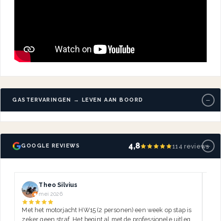
−
GASTERVARINGEN → LEVEN AAN BOORD
−
4,8
114 reviews
GOOGLE REVIEWS
Theo Silvius
mei 2026
Met het motorjacht HW15 (2 personen) een week op stap is
Dez
zeker geen straf. Het begint al met de professionele uitleg,
var