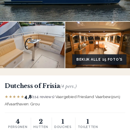
BEKIJK ALLE 15 FOTO'S
Dutchess of Frisia
(4 pers.)
4,8
★★★★★
(114 reviews)
·
Vaargebied Friesland
·
Vaarbewijsvrij
·
Afvaarthaven: Grou
4
2
1
1
PERSONEN
HUTTEN
DOUCHES
TOILETTEN