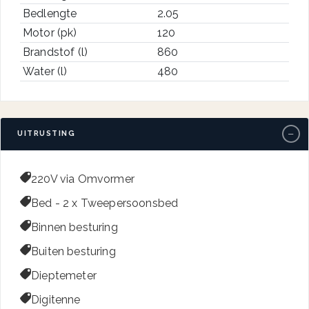
Bedlengte
2.05
Motor (pk)
120
Brandstof (l)
860
Water (l)
480
−
UITRUSTING

220V via Omvormer

Bed - 2 x Tweepersoonsbed

Binnen besturing

Buiten besturing

Dieptemeter

Digitenne