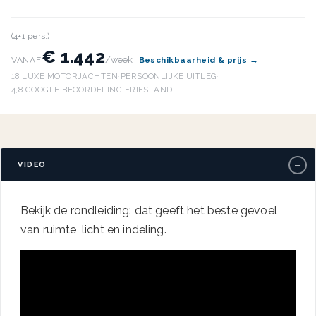
(4+1 pers.)
€ 1.442
/week
VANAF
Beschikbaarheid & prijs →
18 LUXE MOTORJACHTEN
·
PERSOONLIJKE UITLEG
·
4,8 GOOGLE BEOORDELING
·
FRIESLAND
−
VIDEO
Bekijk de rondleiding: dat geeft het beste gevoel
van ruimte, licht en indeling.