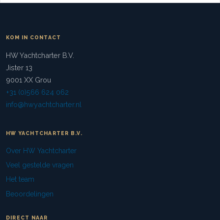
KOM IN CONTACT
HW Yachtcharter B.V.
Jister 13
9001 XX Grou
+31 (0)566 624 062
info@hwyachtcharter.nl
HW YACHTCHARTER B.V.
Over HW Yachtcharter
Veel gestelde vragen
Het team
Beoordelingen
DIRECT NAAR