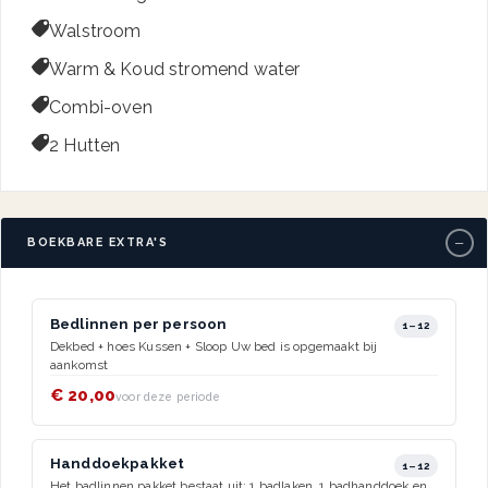

Walstroom

Warm & Koud stromend water

Combi-oven

2 Hutten
−
BOEKBARE EXTRA'S
Bedlinnen per persoon
1–12
Dekbed + hoes Kussen + Sloop Uw bed is opgemaakt bij
aankomst
€ 20,00
voor deze periode
Handdoekpakket
1–12
Het badlinnen pakket bestaat uit: 1 badlaken, 1 badhanddoek en