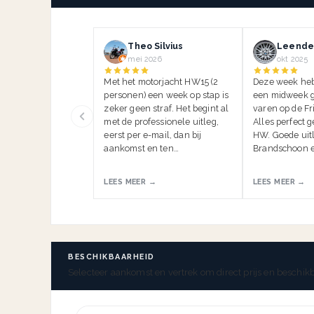
Theo Silvius
Leender
mei 2026
okt 2025
Met het motorjacht HW15 (2
Deze week he
personen) een week op stap is
een midweek g
zeker geen straf. Het begint al
varen op de Fr
met de professionele uitleg,
Alles perfect 
eerst per e-mail, dan bij
HW. Goede uitl
aankomst en ten…
Brandschoon e
LEES MEER →
LEES MEER →
BESCHIKBAARHEID
Selecteer aankomst en vertrek om direct prijs en beschikb