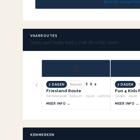
Bekijk vergelij
VAARROUTES
Deze vaarroutes kunt u met dit schip varen
⚓
👨‍👩‍👧
7 DAGEN
Relaxed
7 DAGEN
Friesland Route
Fun 4 Kids
Eernewoude · Akkrum · Joure · Lemmer +3
MEER INFO →
MEER INFO →
KENMERKEN