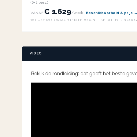
(6+2 pers.)
€ 1.629
/week
VANAF
Beschikbaarheid & prijs 
18 LUXE MOTORJACHTEN
·
PERSOONLIJKE UITLEG
·
4,8 GOO
VIDEO
Bekijk de rondleiding: dat geeft het beste gevoe