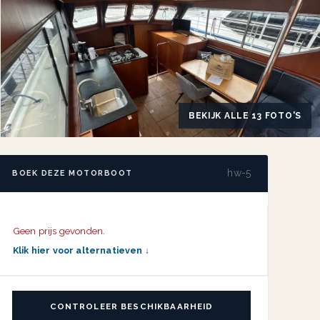
BEKIJK ALLE 13 FOTO'S
hw-5
BOEK DEZE MOTORBOOT
Geen prijs gevonden.
Klik hier voor alternatieven ↓
CONTROLEER BESCHIKBAARHEID