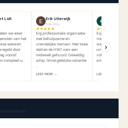
t Lidl
Erik Uiterwijk
ein kauf
mei 2024
mei 2024
bben we weer
Erg professionele organisatie
Eigenlijk moeten w
enoten van het
met behulpzame en
niet beoordelen, 
iese wateren.
vriendelijke mensen. Met twee
we de insidertip li
geregeld door
stellen de HW7 voor een
onszelf. Anders k
eg vooraf.
midweek gehuurd. Geweldig
volgende vakantie
n compleet u…
schip. Onvergetelijke vakantie
anderen worden g
…
LEES MEER →
LEES MEER →
aarheid te zien.