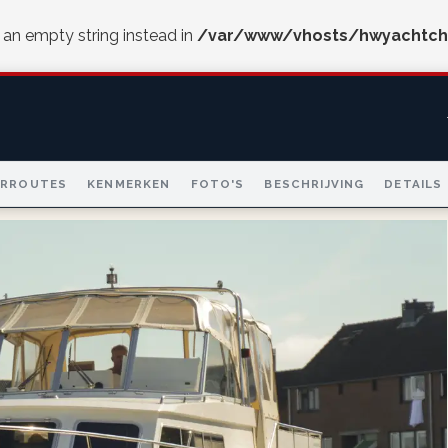
e an empty string instead in
/var/www/vhosts/hwyachtch
ARROUTES
KENMERKEN
FOTO'S
BESCHRIJVING
DETAILS