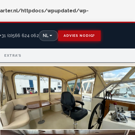
arter.nl/httpdocs/wpupdated/wp-
+31 (0)566 624 062
NL
ADVIES NODIG?
EXTRA'S