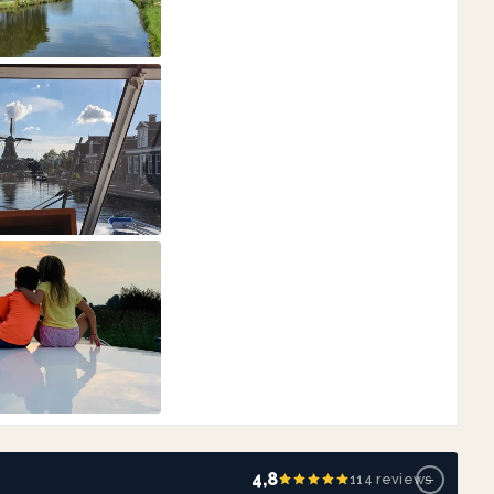
−
4,8
114 reviews