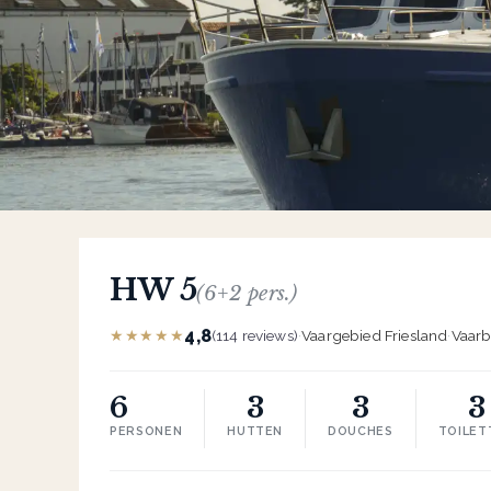
HW 5
(6+2 pers.)
4,8
★★★★★
(114 reviews)
·
Vaargebied Friesland
·
Vaarb
6
3
3
3
PERSONEN
HUTTEN
DOUCHES
TOILET