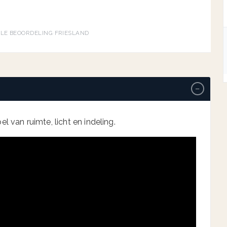
→
GLE BEOORDELING
·
FRIESLAND
−
l van ruimte, licht en indeling.