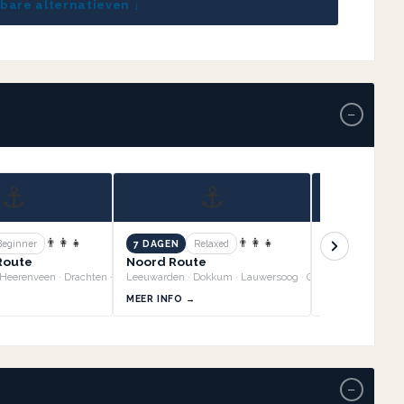
kbare alternatieven ↓
−
⚓
⚓
👨‍👩‍👧
👨‍👩‍👧
Beginner
7 DAGEN
Relaxed
7 DAGEN
Re
 Route
Noord Route
Zuid Oost R
Sneek · Joure · Heerenveen · Drachten +3
Leeuwarden · Dokkum · Lauwersoog · Groningen +3
MEER INFO →
MEER INFO →
−