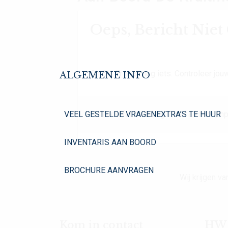
Oeps, Bericht Nie
Oh Oh. Er mist nog iets. Controleer jouw
ALGEMENE INFO
VEEL GESTELDE VRAGEN
EXTRA’S TE HUUR
Dit is de foutmelding in het archive.php
INVENTARIS AAN BOORD
BROCHURE AANVRAGEN
Wij krijgen 
Kom in contact
HW Y