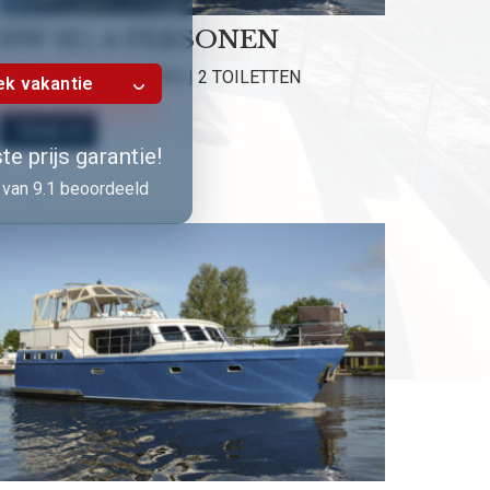
HW 12 | 4 PERSONEN
2 HUTTEN | 2 DOUCHES | 2 TOILETTEN
k vakantie
Bekijk nu!
e prijs garantie!
van 9.1 beoordeeld