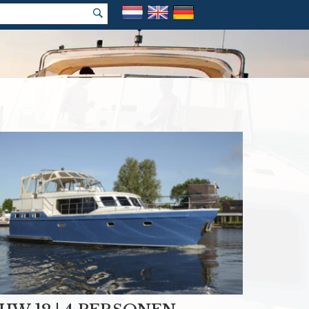
k vakantie
e prijs garantie!