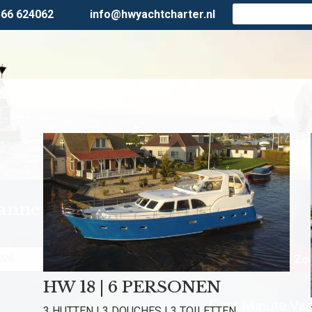
566 624062
info@hwyachtcharter.nl
lanner
Personen
Zoe
HW 18 | 6 PERSONEN
First Minute Vast
3 HUTTEN | 3 DOUCHES | 3 TOILETTEN