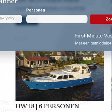
lanner
3 HUTTEN | 3 DOUCHES | 3 TOILETTEN
Personen
Zoe
Bekijk nu!
First Minute Vast
Met een gemiddelde 
rie:
Boot-Huren-En-Dineren-
HW 18 | 6 PERSONEN
olen-Stavoren-1