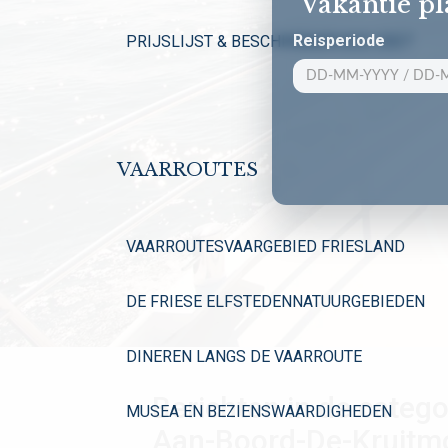
Vakantie p
Reisperiode
PRIJSLIJST & BESCHIKBAARHEID 2027
VAARROUTES
VAARROUTES
VAARGEBIED FRIESLAND
DE FRIESE ELFSTEDEN
NATUURGEBIEDEN
DINEREN LANGS DE VAARROUTE
Berichten in de catego
MUSEA EN BEZIENSWAARDIGHEDEN
Aan-Boord-De-Kruitm