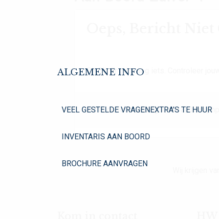
Oeps, Bericht Nie
Oh Oh. Er mist nog iets. Controleer jouw
ALGEMENE INFO
VEEL GESTELDE VRAGEN
EXTRA’S TE HUUR
Dit is de foutmelding in het archive.php
INVENTARIS AAN BOORD
BROCHURE AANVRAGEN
Wij krijgen 
Kom in contact
HW Y