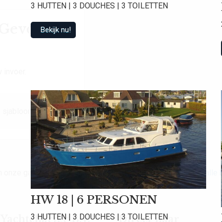
3 HUTTEN | 3 DOUCHES | 3 TOILETTEN
t Gevonden
Bekijk nu!
 invoer.
 sjabloon.
van onze gasten een gemiddelde beoordeling van
9.0
!
Bekijk alle
HW 18 | 6 PERSONEN
3 HUTTEN | 3 DOUCHES | 3 TOILETTEN
achtcharter B.V.
Direct naar