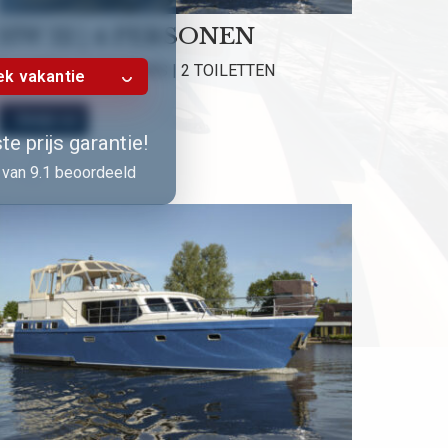
HW 12 | 4 PERSONEN
2 HUTTEN | 2 DOUCHES | 2 TOILETTEN
k vakantie
Bekijk nu!
e prijs garantie!
van 9.1 beoordeeld