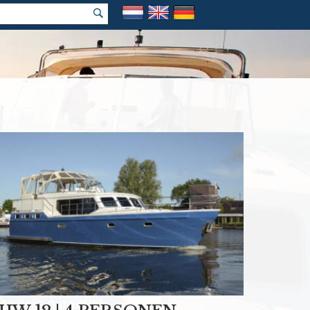
k vakantie
e prijs garantie!