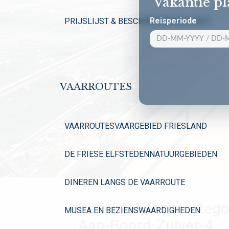
Vakantie p
Reisperiode
PRIJSLIJST & BESCHIKBAARHEID 2027
VAARROUTES
VAARROUTES
VAARGEBIED FRIESLAND
DE FRIESE ELFSTEDEN
NATUURGEBIEDEN
DINEREN LANGS DE VAARROUTE
Berichten in de catego
MUSEA EN BEZIENSWAARDIGHEDEN
Aan-Boord-Zuiver-4