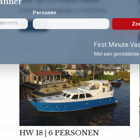
lanner
3 HUTTEN | 3 DOUCHES | 3 TOILETTEN
Personen
Zoe
Bekijk nu!
First Minute Vast
Met een gemiddelde 
rie:
Boot-Huren-En-Dineren-
HW 18 | 6 PERSONEN