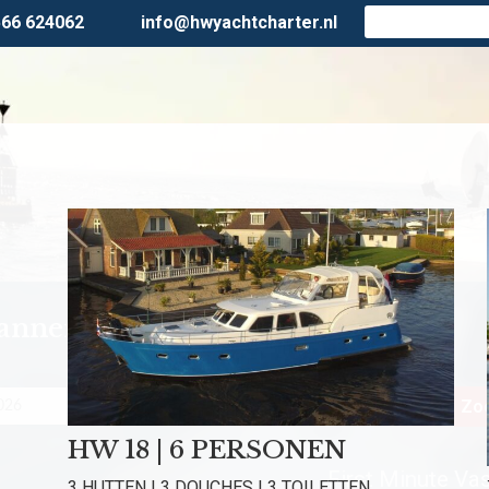
566 624062
info@hwyachtcharter.nl
lanner
Personen
Zoe
HW 18 | 6 PERSONEN
First Minute Vast
3 HUTTEN | 3 DOUCHES | 3 TOILETTEN