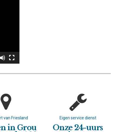
rt van Friesland
Eigen service dienst
Vaa
n in Grou
Onze 24-uurs