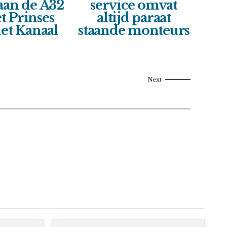
 aan de A32
service omvat
t Prinses
altijd paraat
v
et Kanaal
staande monteurs