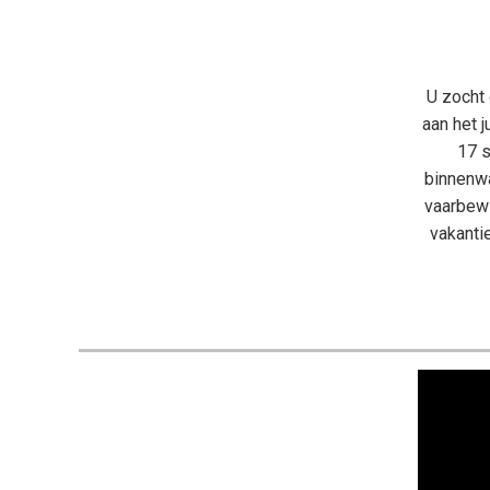
U zocht 
aan het 
17 s
binnenwa
vaarbewi
vakanti
Videospe