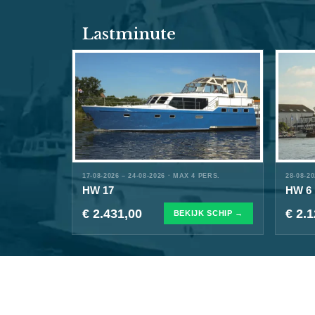
Lastminute
17-08-2026 – 24-08-2026 · MAX 4 PERS.
28-08-2
HW 17
HW 6
€ 2.431,00
€ 2.
BEKIJK SCHIP →