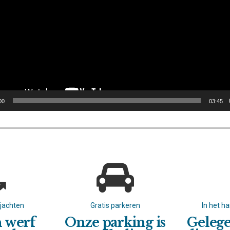
00
03:45
rjachten
Gratis parkeren
In het ha
n werf
Onze parking is
Gelege