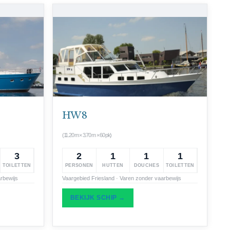
HW 8
(11.20 m × 3.70 m × 60 pk)
3
2
1
1
1
TOILETTEN
PERSONEN
HUTTEN
DOUCHES
TOILETTEN
rbewijs
Vaargebied Friesland · Varen zonder vaarbewijs
BEKIJK SCHIP →