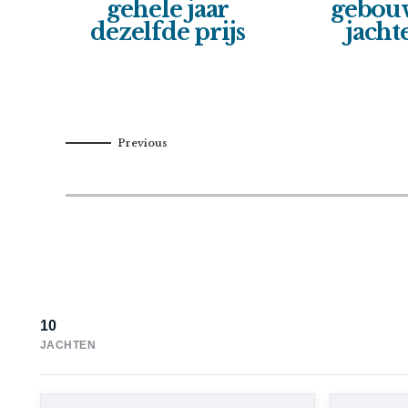
t
gehele jaar
gebou
dezelfde prijs
jacht
10
JACHTEN