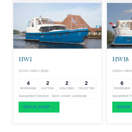
HW 1
HW 18
(13.10 m × 4.40 m × 116 pk)
(14.50 m × 4.40 m
4
2
2
2
6
PERSONEN
HUTTEN
DOUCHES
TOILETTEN
PERSONEN
Vaargebied Friesland · Varen zonder vaarbewijs
Vaargebied Fr
BEKIJK SCHIP →
BEKIJK