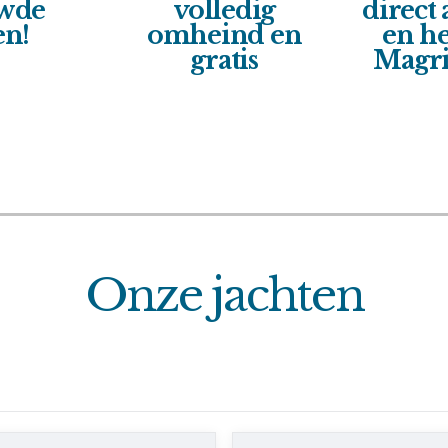
wde
volledig
direct
en!
omheind en
en he
gratis
Magri
Onze jachten