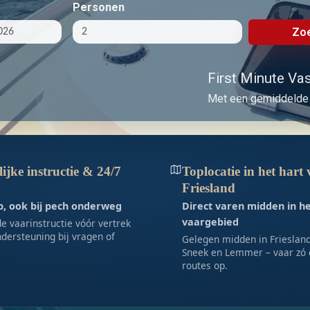
Personen
Zoe
First Minute Vast
Met een gemiddelde 
ijke instructie & 24/7
Toplocatie in het hart
Friesland
lp, ook bij pech onderweg
Direct varen midden in h
vaargebied
e vaarinstructie vóór vertrek
dersteuning bij vragen of
Gelegen midden in Friesland,
Sneek en Lemmer – vaar zó 
routes op.