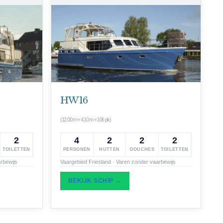
HW 16
(12.00 m × 4.10 m × 106 pk)
2
4
2
2
2
TOILETTEN
PERSONEN
HUTTEN
DOUCHES
TOILETTEN
rbewijs
Vaargebied Friesland · Varen zonder vaarbewijs
BEKIJK SCHIP →