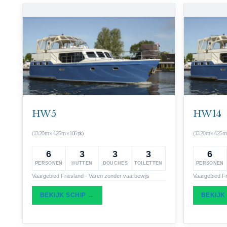
HW 5
HW 14
(13.20 m × 4.25 m × 106 pk)
(13.20 m × 4.25 m
6
3
3
3
6
PERSONEN
HUTTEN
DOUCHES
TOILETTEN
PERSONEN
Vaargebied Friesland · Varen zonder vaarbewijs
Vaargebied Fr
BEKIJK SCHIP →
BEKIJK