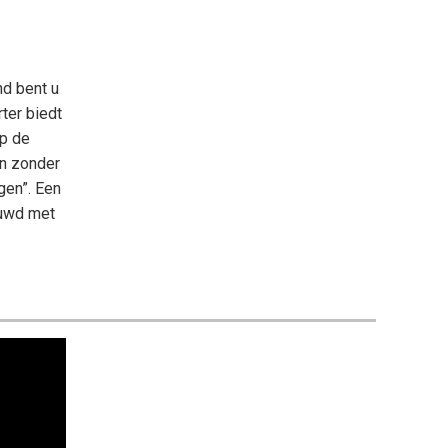
nd bent u
ter biedt
op de
en zonder
gen”. Een
ouwd met