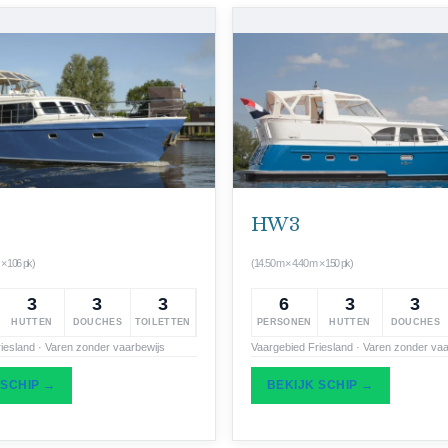
HW 3
 × 106 pk)
(14.50 m × 4.40 m × 150 pk)
3
3
3
6
3
3
HUTTEN
DOUCHES
TOILETTEN
PERSONEN
HUTTEN
DOUCHES
iesland · Varen zonder vaarbewijs
Vaargebied Friesland · Varen zonder vaa
 SCHIP →
BEKIJK SCHIP →