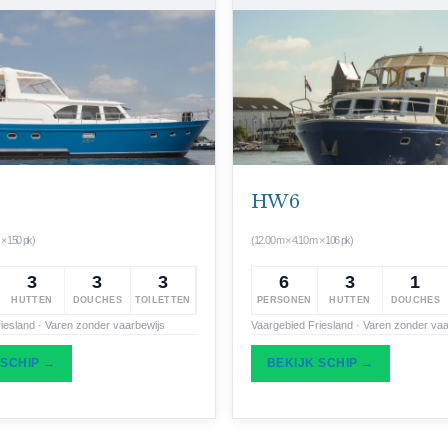
HW 6
 × 150 pk)
(12.00 m × 4.10 m × 106 pk)
3
3
3
6
3
1
HUTTEN
DOUCHES
TOILETTEN
PERSONEN
HUTTEN
DOUCHES
iesland · Varen zonder vaarbewijs
Vaargebied Friesland · Varen zonder vaa
 SCHIP →
BEKIJK SCHIP →