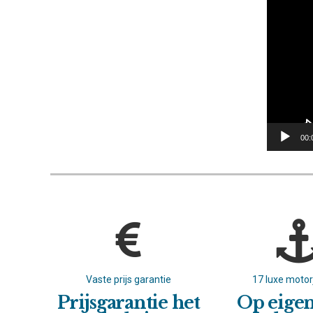
00:
atie
Vaste prijs garantie
17 luxe moto
met
Prijsgarantie het
Op eige