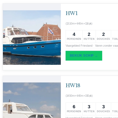
HW 1
(13.10 m × 4.40 m × 116 pk)
4
2
2
PERSONEN
HUTTEN
DOUCHES
TOI
Vaargebied Friesland · Varen zonder vaa
BEKIJK SCHIP →
HW 18
(14.50 m × 4.40 m × 150 pk)
6
3
3
PERSONEN
HUTTEN
DOUCHES
TOI
Vaargebied Friesland · Varen zonder vaa