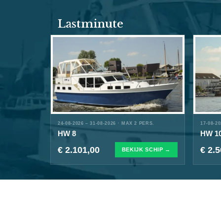
Lastminute
24-08-2026 – 31-08-2026 · MAX 2 PERS.
17-08-2
HW 8
HW 1
€ 2.101,00
€ 2.
BEKIJK SCHIP →