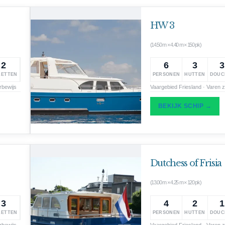
HW 3
(14.50 m × 4.40 m × 150 pk)
2
6
3
3
LETTEN
PERSONEN
HUTTEN
DOUC
rbewijs
Vaargebied Friesland · Varen 
BEKIJK SCHIP →
Dutchess of Frisia
(13.00 m × 4.25 m × 120 pk)
3
4
2
1
LETTEN
PERSONEN
HUTTEN
DOUC
rbewijs
Vaargebied Friesland · Varen 