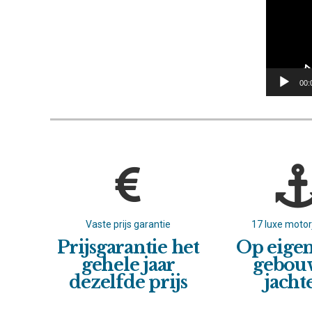
00:
atie
Vaste prijs garantie
17 luxe moto
met
Prijsgarantie het
Op eige
t
gehele jaar
gebou
dezelfde prijs
jacht