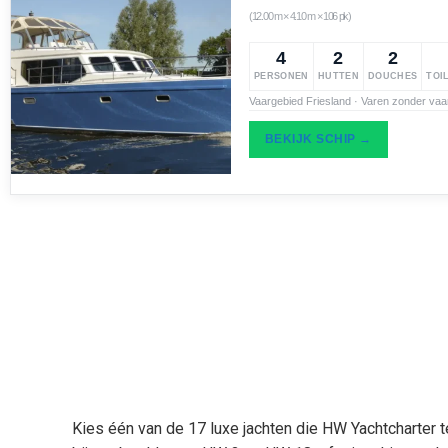
(12.00 m × 4.10 m × 106 pk)
4
2
2
PERSONEN
HUTTEN
DOUCHES
TOI
Vaargebied Friesland · Varen zonder vaa
BEKIJK SCHIP →
Kies één van de 17 luxe jachten die HW Yachtcharter t