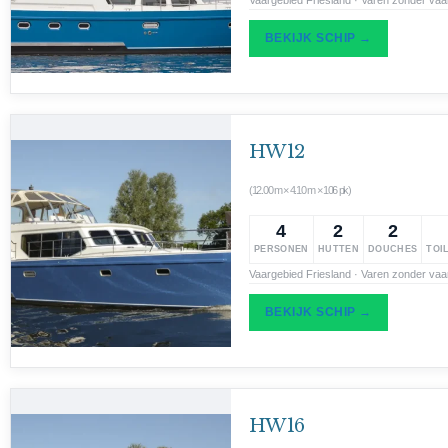
BEKIJK SCHIP →
HW 12
(12.00 m × 4.10 m × 106 pk)
4
2
2
PERSONEN
HUTTEN
DOUCHES
TOI
Vaargebied Friesland · Varen zonder vaa
BEKIJK SCHIP →
HW 16