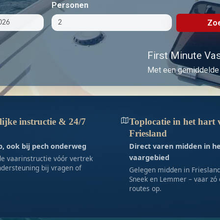
Personen
Zoe
First Minute Vast
Met een gemiddelde 
ijke instructie & 24/7
Toplocatie in het hart
Friesland
lp, ook bij pech onderweg
Direct varen midden in h
vaargebied
e vaarinstructie vóór vertrek
dersteuning bij vragen of
Gelegen midden in Friesland,
Sneek en Lemmer – vaar zó 
routes op.