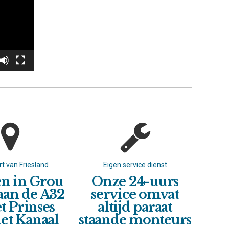
rt van Friesland
Eigen service dienst
Vaa
n in Grou
Onze 24-uurs
 aan de A32
service omvat
t Prinses
altijd paraat
v
et Kanaal
staande monteurs