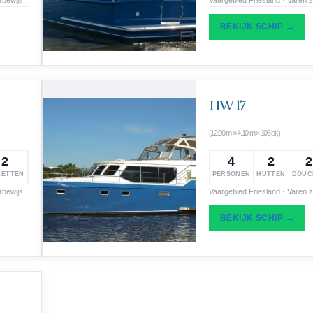
BEKIJK SCHIP →
HW 17
(12.00 m × 4.10 m × 106 pk)
2
4
2
2
LETTEN
PERSONEN
HUTTEN
DOUC
rbewijs
Vaargebied Friesland · Varen 
BEKIJK SCHIP →