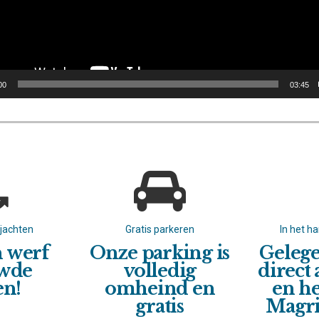
00
03:45
rjachten
Gratis parkeren
In het ha
n werf
Onze parking is
Gelege
wde
volledig
direct
en!
omheind en
en he
gratis
Magri