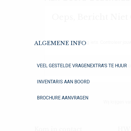
Oeps, Bericht Nie
Oh Oh. Er mist nog iets. Controleer jouw
ALGEMENE INFO
VEEL GESTELDE VRAGEN
EXTRA’S TE HUUR
Dit is de foutmelding in het archive.php
INVENTARIS AAN BOORD
BROCHURE AANVRAGEN
Wij krijgen 
Kom in contact
HW Y