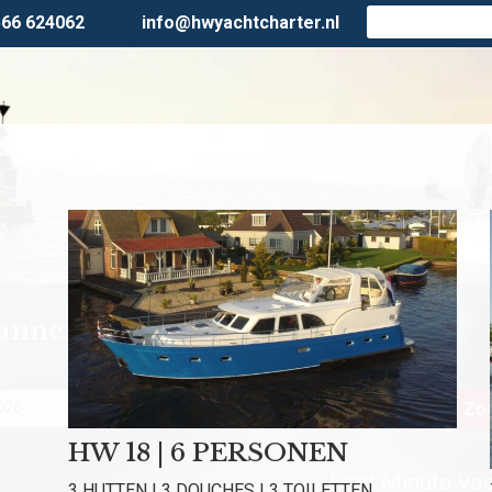
566 624062
info@hwyachtcharter.nl
lanner
Personen
Zoe
HW 18 | 6 PERSONEN
First Minute Vast
3 HUTTEN | 3 DOUCHES | 3 TOILETTEN