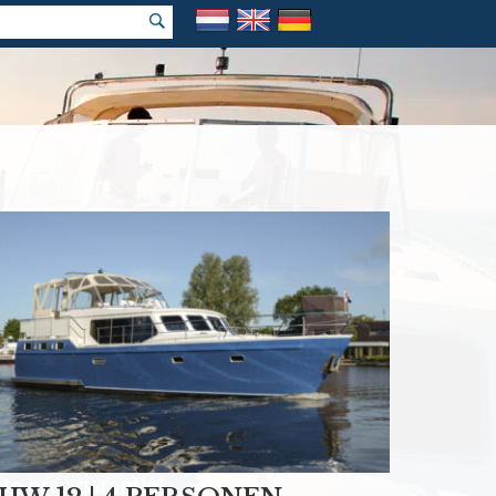
k vakantie
e prijs garantie!