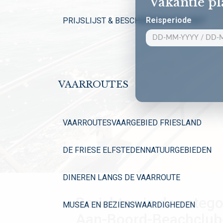
Vakantie p
Reisperiode
PRIJSLIJST & BESCHIKBAARHEID 2027
VAARROUTES
VAARROUTES
VAARGEBIED FRIESLAND
DE FRIESE ELFSTEDEN
NATUURGEBIEDEN
DINEREN LANGS DE VAARROUTE
Berichten in de catego
MUSEA EN BEZIENSWAARDIGHEDEN
Aan-Boord-Beachclu