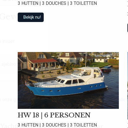
3 HUTTEN | 3 DOUCHES | 3 TOILETTEN
t Gevonden
Bekijk nu!
 invoer.
 sjabloon.
van onze gasten een gemiddelde beoordeling van
9.0
!
Bekijk alle
HW 18 | 6 PERSONEN
3 HUTTEN | 3 DOUCHES | 3 TOILETTEN
achtcharter B.V.
Direct naar