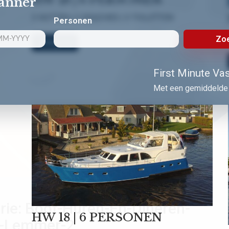
lanner
3 HUTTEN | 3 DOUCHES | 3 TOILETTEN
Personen
Zoe
Bekijk nu!
First Minute Vast
Met een gemiddelde 
rie:
Boot-Huren-En-Dineren-
HW 18 | 6 PERSONEN
b-Lemmer-2