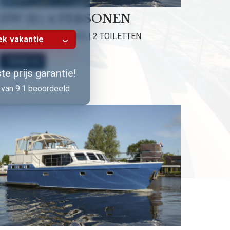
HW 12 | 4 PERSONEN
2 HUTTEN | 2 DOUCHES | 2 TOILETTEN
k vakantie
Bekijk nu!
e prijs garantie!
van 9.1 beoordeeld