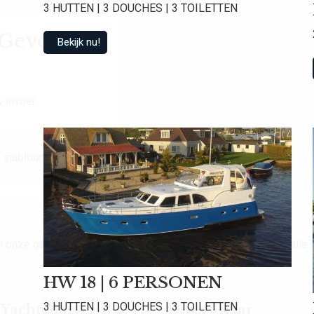
3 HUTTEN | 3 DOUCHES | 3 TOILETTEN
t Gevonden
Bekijk nu!
 invoer.
 sjabloon.
van onze gasten een gemiddelde beoordeling van
9.0
!
Bekijk alle
HW 18 | 6 PERSONEN
3 HUTTEN | 3 DOUCHES | 3 TOILETTEN
achtcharter B.V.
Direct naar