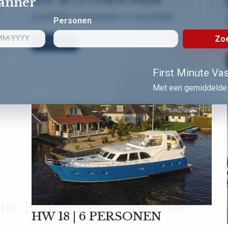
lanner
3 HUTTEN | 3 DOUCHES | 3 TOILETTEN
Personen
Zoe
Bekijk nu!
First Minute Vast
Met een gemiddelde 
rie:
Boot-Huren-En-Dineren-
HW 18 | 6 PERSONEN