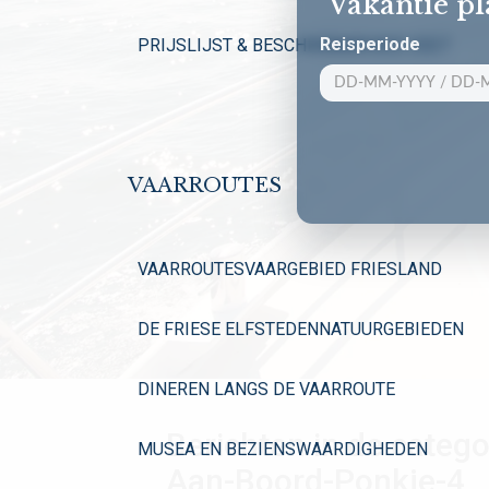
Vakantie p
Reisperiode
PRIJSLIJST & BESCHIKBAARHEID 2027
VAARROUTES
VAARROUTES
VAARGEBIED FRIESLAND
DE FRIESE ELFSTEDEN
NATUURGEBIEDEN
DINEREN LANGS DE VAARROUTE
Berichten in de catego
MUSEA EN BEZIENSWAARDIGHEDEN
Aan-Boord-Ponkje-4