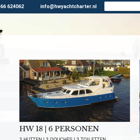
566 624062
info@hwyachtcharter.nl
lanner
Personen
Zoe
HW 18 | 6 PERSONEN
First Minute Vast
3 HUTTEN | 3 DOUCHES | 3 TOILETTEN