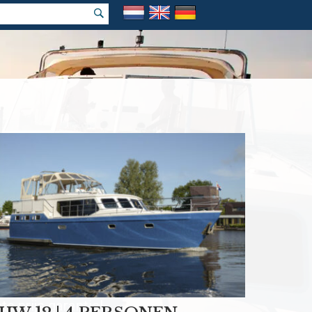
k vakantie
e prijs garantie!