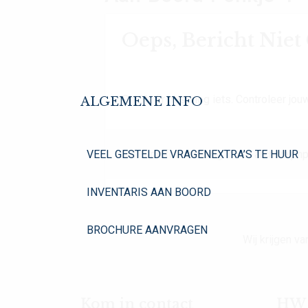
Oeps, Bericht Nie
Oh Oh. Er mist nog iets. Controleer jouw
ALGEMENE INFO
VEEL GESTELDE VRAGEN
EXTRA’S TE HUUR
Dit is de foutmelding in het archive.php
INVENTARIS AAN BOORD
BROCHURE AANVRAGEN
Wij krijgen 
Kom in contact
HW Y