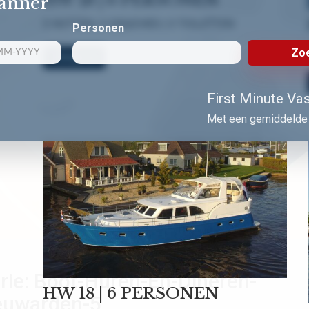
lanner
3 HUTTEN | 3 DOUCHES | 3 TOILETTEN
Personen
Zoe
Bekijk nu!
First Minute Vast
Met een gemiddelde 
rie:
Boot-Huren-En-Dineren-
HW 18 | 6 PERSONEN
euwarden-5