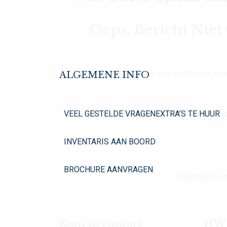
Oeps, Bericht Nie
Oh Oh. Er mist nog iets. Controleer jouw
ALGEMENE INFO
VEEL GESTELDE VRAGEN
EXTRA’S TE HUUR
Dit is de foutmelding in het archive.php
INVENTARIS AAN BOORD
BROCHURE AANVRAGEN
Wij krijgen 
Kom in contact
HW Y