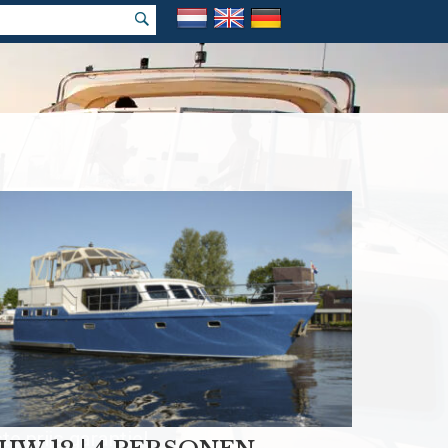
k vakantie
e prijs garantie!