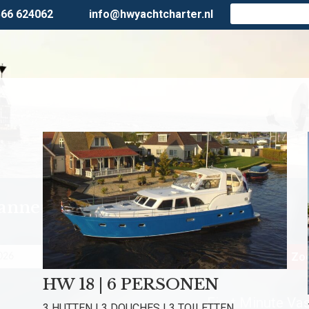
566 624062
info@hwyachtcharter.nl
lanner
Personen
Zoe
HW 18 | 6 PERSONEN
First Minute Vast
3 HUTTEN | 3 DOUCHES | 3 TOILETTEN