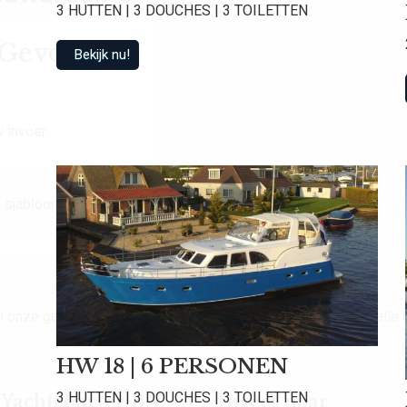
3 HUTTEN | 3 DOUCHES | 3 TOILETTEN
t Gevonden
Bekijk nu!
 invoer.
 sjabloon.
van onze gasten een gemiddelde beoordeling van
9.0
!
Bekijk alle
HW 18 | 6 PERSONEN
3 HUTTEN | 3 DOUCHES | 3 TOILETTEN
achtcharter B.V.
Direct naar