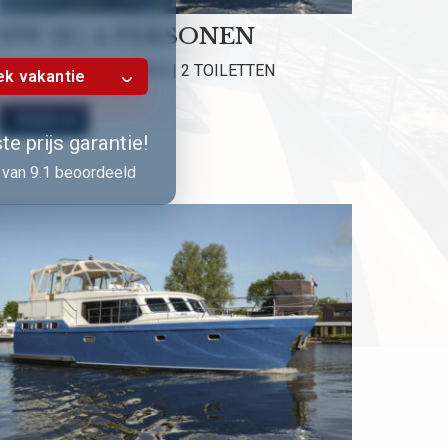
HW 12 | 4 PERSONEN
2 HUTTEN | 2 DOUCHES | 2 TOILETTEN
k vakantie
Bekijk nu!
e prijs garantie!
van 9.1 beoordeeld