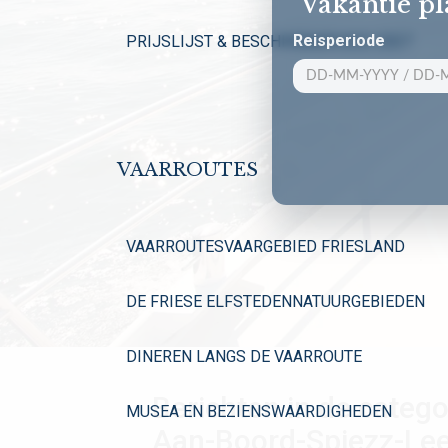
Vakantie p
Reisperiode
PRIJSLIJST & BESCHIKBAARHEID 2027
VAARROUTES
VAARROUTES
VAARGEBIED FRIESLAND
DE FRIESE ELFSTEDEN
NATUURGEBIEDEN
DINEREN LANGS DE VAARROUTE
Berichten in de catego
MUSEA EN BEZIENSWAARDIGHEDEN
Aan-Boord-Spiezz-Le