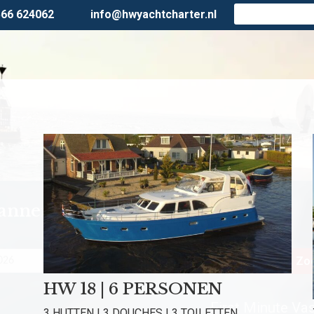
566 624062
info@hwyachtcharter.nl
lanner
Personen
Zoe
HW 18 | 6 PERSONEN
First Minute Vast
3 HUTTEN | 3 DOUCHES | 3 TOILETTEN