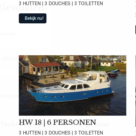
3 HUTTEN | 3 DOUCHES | 3 TOILETTEN
t Gevonden
Bekijk nu!
 invoer.
 sjabloon.
van onze gasten een gemiddelde beoordeling van
9.0
!
Bekijk alle
HW 18 | 6 PERSONEN
achtcharter B.V.
Direct naar
3 HUTTEN | 3 DOUCHES | 3 TOILETTEN