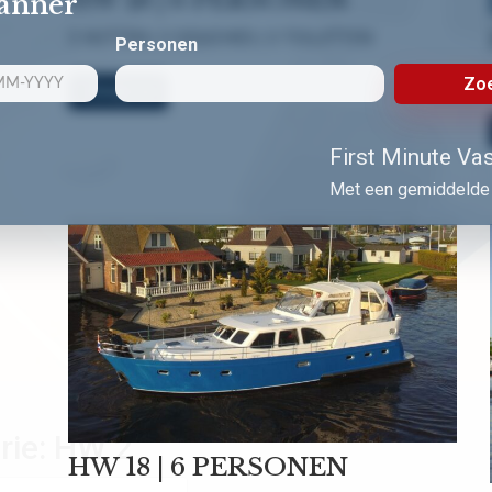
lanner
3 HUTTEN | 3 DOUCHES | 3 TOILETTEN
Personen
Zoe
Bekijk nu!
First Minute Vast
Met een gemiddelde 
rie:
HW 2
HW 18 | 6 PERSONEN