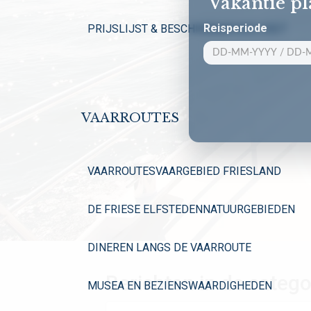
Vakantie p
Reisperiode
PRIJSLIJST & BESCHIKBAARHEID 2027
VAARROUTES
VAARROUTES
VAARGEBIED FRIESLAND
DE FRIESE ELFSTEDEN
NATUURGEBIEDEN
DINEREN LANGS DE VAARROUTE
Berichten in de catego
MUSEA EN BEZIENSWAARDIGHEDEN