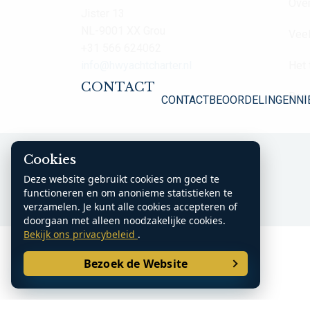
Over
Jister 13
NL-9001 XX Grou
Veel
+31 566 624062
info@hwyachtcharter.nl
Het
CONTACT
Beo
CONTACT
BEOORDELINGEN
NI
K.v.K. Noord Nederland: 70361185
Cookies
Deze website gebruikt cookies om goed te
functioneren en om anonieme statistieken te
verzamelen. Je kunt alle cookies accepteren of
doorgaan met alleen noodzakelijke cookies.
Bekijk ons privacybeleid
.
Bezoek de Website