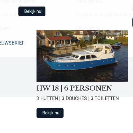
 HW Yachtcharter
Onze jachten
Bekijk nu!
 gestelde vragen
Prijslijst en beschikbaarhei
 team
Nieuwsbrief
ordelingen
Contact
EUWSBRIEF
Contact
Algemen
HW 18 | 6 PERSONEN
3 HUTTEN | 3 DOUCHES | 3 TOILETTEN
Bekijk nu!