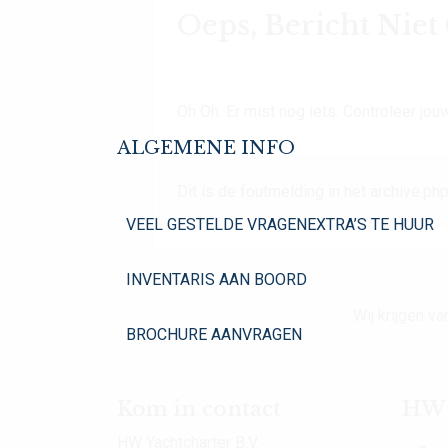
Oeps, Bericht Nie
Oh Oh. Er mist nog iets. Controleer jouw
ALGEMENE INFO
Dit is de foutmelding in het archive.php
VEEL GESTELDE VRAGEN
EXTRA’S TE HUUR
INVENTARIS AAN BOORD
Wij krijgen 
BROCHURE AANVRAGEN
Kom in contact
HW Y
HW Yachtcharter B.V.