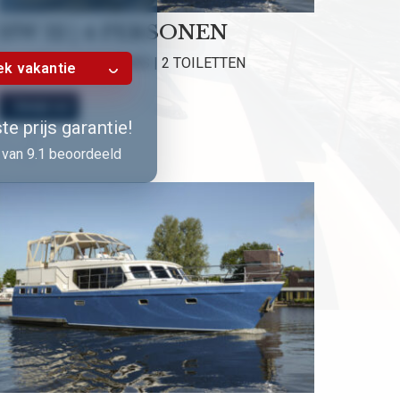
HW 12 | 4 PERSONEN
2 HUTTEN | 2 DOUCHES | 2 TOILETTEN
k vakantie
Bekijk nu!
e prijs garantie!
van 9.1 beoordeeld