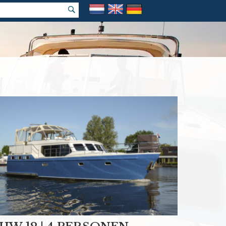
k vakantie
e prijs garantie!