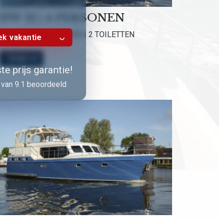
HW 12 | 4 PERSONEN
2 HUTTEN | 2 DOUCHES | 2 TOILETTEN
k vakantie
Bekijk nu!
e prijs garantie!
van 9.1 beoordeeld