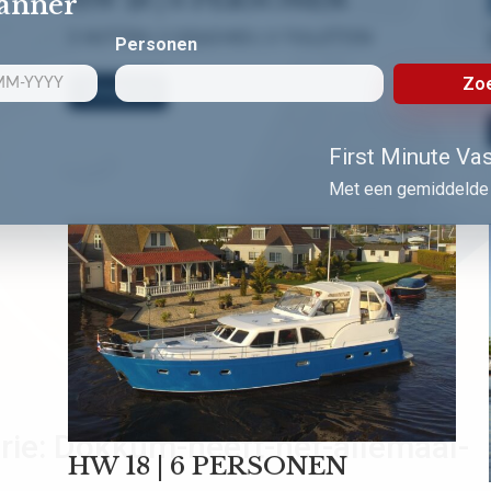
lanner
3 HUTTEN | 3 DOUCHES | 3 TOILETTEN
Personen
Zoe
Bekijk nu!
First Minute Vast
Met een gemiddelde 
rie:
Dokkum-heeft-het-allemaal-
HW 18 | 6 PERSONEN