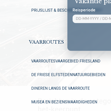
Vakantie p
Reisperiode
PRIJSLIJST & BESCHIKBAARHEID 2027
VAARROUTES
VAARROUTES
VAARGEBIED FRIESLAND
DE FRIESE ELFSTEDEN
NATUURGEBIEDEN
DINEREN LANGS DE VAARROUTE
Berichten in de catego
MUSEA EN BEZIENSWAARDIGHEDEN
het-keerpunt