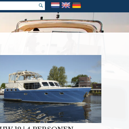
k vakantie
e prijs garantie!