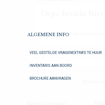
Oeps, Bericht Nie
Oh Oh. Er mist nog iets. Controleer jouw
ALGEMENE INFO
VEEL GESTELDE VRAGEN
EXTRA’S TE HUUR
Dit is de foutmelding in het archive.php
INVENTARIS AAN BOORD
BROCHURE AANVRAGEN
Wij krijgen 
Kom in contact
HW Y