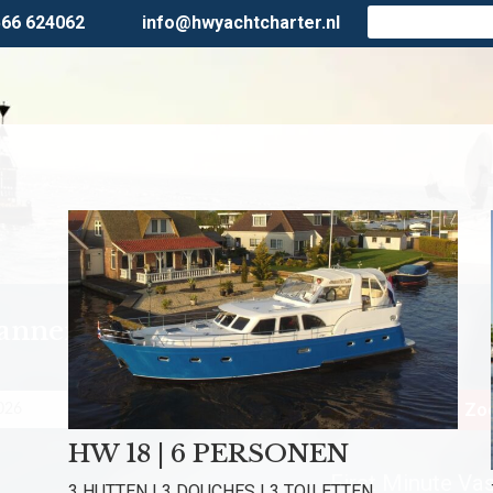
566 624062
info@hwyachtcharter.nl
lanner
Personen
Zoe
HW 18 | 6 PERSONEN
First Minute Vast
3 HUTTEN | 3 DOUCHES | 3 TOILETTEN