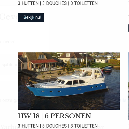
3 HUTTEN | 3 DOUCHES | 3 TOILETTEN
t Gevonden
Bekijk nu!
 invoer.
 sjabloon.
van onze gasten een gemiddelde beoordeling van
9.0
!
Bekijk alle
HW 18 | 6 PERSONEN
3 HUTTEN | 3 DOUCHES | 3 TOILETTEN
achtcharter B.V.
Direct naar