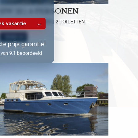
HW 12 | 4 PERSONEN
2 HUTTEN | 2 DOUCHES | 2 TOILETTEN
k vakantie
Bekijk nu!
e prijs garantie!
van 9.1 beoordeeld