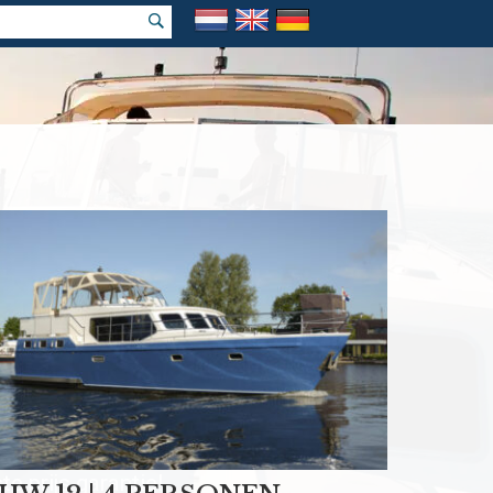
k vakantie
e prijs garantie!