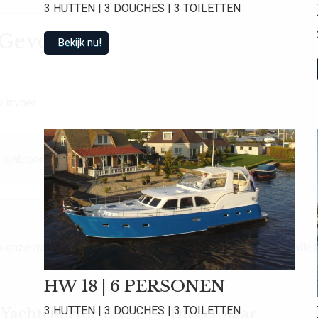
3 HUTTEN | 3 DOUCHES | 3 TOILETTEN
t Gevonden
Bekijk nu!
 invoer.
 sjabloon.
van onze gasten een gemiddelde beoordeling van
9.0
!
Bekijk alle
HW 18 | 6 PERSONEN
3 HUTTEN | 3 DOUCHES | 3 TOILETTEN
achtcharter B.V.
Direct naar