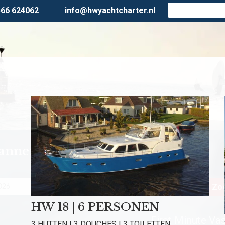
566 624062
info@hwyachtcharter.nl
lanner
Personen
Zoe
HW 18 | 6 PERSONEN
First Minute Vast
3 HUTTEN | 3 DOUCHES | 3 TOILETTEN