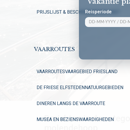
Vakantie p
Reisperiode
PRIJSLIJST & BESCHIKBAARHEID 2027
VAARROUTES
VAARROUTES
VAARGEBIED FRIESLAND
DE FRIESE ELFSTEDEN
NATUURGEBIEDEN
DINEREN LANGS DE VAARROUTE
Berichten in de catego
MUSEA EN BEZIENSWAARDIGHEDEN
molendehoop