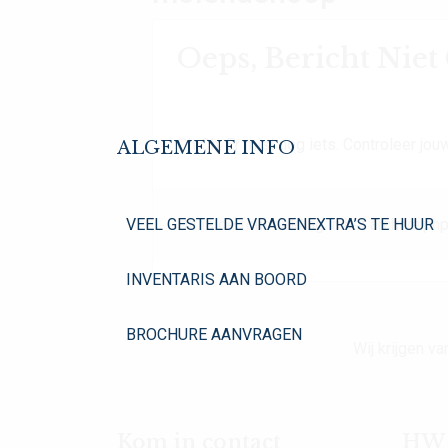
Oeps, Bericht Nie
Oh Oh. Er mist nog iets. Controleer jouw
ALGEMENE INFO
VEEL GESTELDE VRAGEN
EXTRA’S TE HUUR
Dit is de foutmelding in het archive.php
INVENTARIS AAN BOORD
BROCHURE AANVRAGEN
Wij krijgen 
Kom in contact
HW Y