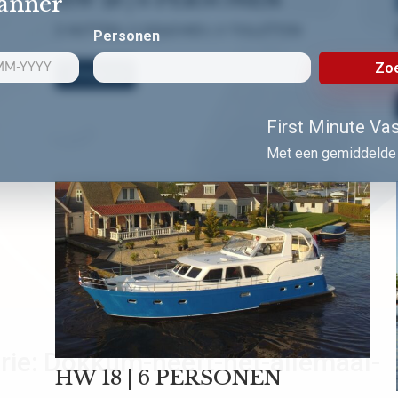
lanner
3 HUTTEN | 3 DOUCHES | 3 TOILETTEN
Personen
Zoe
Bekijk nu!
First Minute Vast
Met een gemiddelde 
rie:
Dokkum-heeft-het-allemaal-
HW 18 | 6 PERSONEN