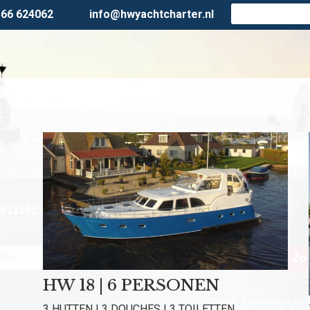
566 624062
info@hwyachtcharter.nl
lanner
Personen
Zoe
HW 18 | 6 PERSONEN
First Minute Vast
3 HUTTEN | 3 DOUCHES | 3 TOILETTEN