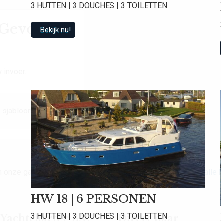
3 HUTTEN | 3 DOUCHES | 3 TOILETTEN
t Gevonden
Bekijk nu!
 invoer.
 sjabloon.
van onze gasten een gemiddelde beoordeling van
9.0
!
Bekijk alle
HW 18 | 6 PERSONEN
3 HUTTEN | 3 DOUCHES | 3 TOILETTEN
achtcharter B.V.
Direct naar