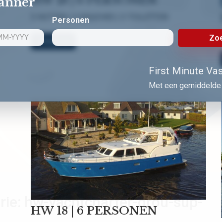
lanner
3 HUTTEN | 3 DOUCHES | 3 TOILETTEN
Personen
Zoe
Bekijk nu!
First Minute Vast
Met een gemiddelde 
rie:
hw-yachtcharter-grou-sup-
HW 18 | 6 PERSONEN