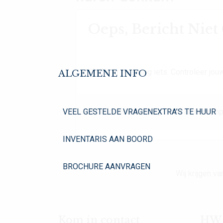
Oeps, Bericht Nie
Oh Oh. Er mist nog iets. Controleer jouw
ALGEMENE INFO
VEEL GESTELDE VRAGEN
EXTRA’S TE HUUR
Dit is de foutmelding in het archive.php
INVENTARIS AAN BOORD
BROCHURE AANVRAGEN
Wij krijgen 
Kom in contact
HW Y