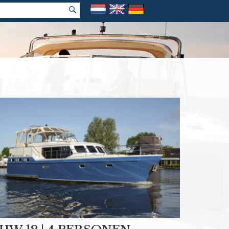
k vakantie
e prijs garantie!