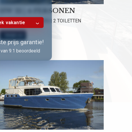
HW 12 | 4 PERSONEN
2 HUTTEN | 2 DOUCHES | 2 TOILETTEN
k vakantie
Bekijk nu!
e prijs garantie!
van 9.1 beoordeeld