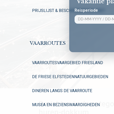
Vakantie p
Reisperiode
PRIJSLIJST & BESCHIKBAARHEID 2027
VAARROUTES
VAARROUTES
VAARGEBIED FRIESLAND
DE FRIESE ELFSTEDEN
NATUURGEBIEDEN
DINEREN LANGS DE VAARROUTE
Berichten in de catego
MUSEA EN BEZIENSWAARDIGHEDEN
huren-dokkum