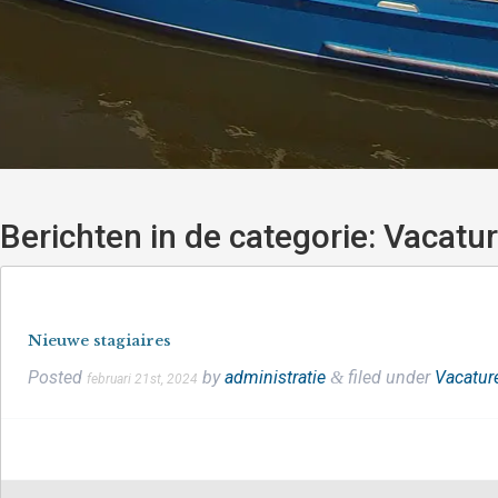
Berichten in de categorie:
Vacatur
Nieuwe stagiaires
Posted
by
administratie
filed under
Vacatur
&
februari 21st, 2024