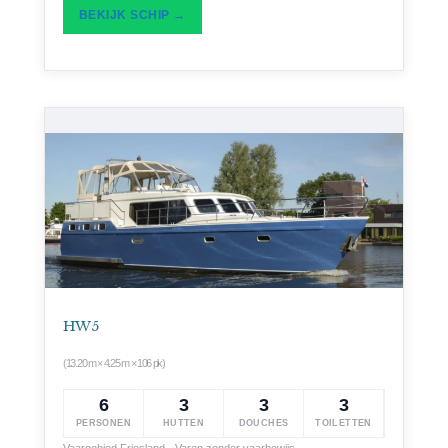
BEKIJK SCHIP →
HW 5
(13.20 m × 4.25 m × 106 pk)
6
3
3
3
PERSONEN
HUTTEN
DOUCHES
TOILETTEN
Vaargebied Friesland · Varen zonder vaarbewijs