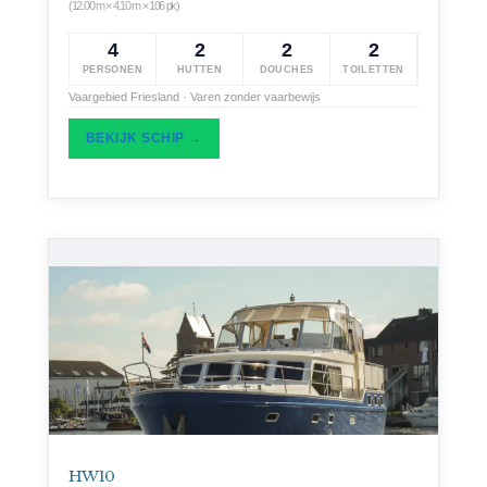
(12.00 m × 4.10 m × 106 pk)
4
2
2
2
PERSONEN
HUTTEN
DOUCHES
TOILETTEN
Vaargebied Friesland · Varen zonder vaarbewijs
BEKIJK SCHIP →
HW 10