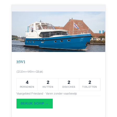
HW 1
(13.10 m × 4.40 m × 116 pk)
4
2
2
2
PERSONEN
HUTTEN
DOUCHES
TOILETTEN
Vaargebied Friesland · Varen zonder vaarbewijs
BEKIJK SCHIP →