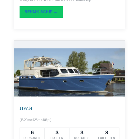
BEKIJK SCHIP →
HW 14
(13.20 m × 4.25 m × 106 pk)
6
3
3
3
PERSONEN
HUTTEN
DOUCHES
TOILETTEN