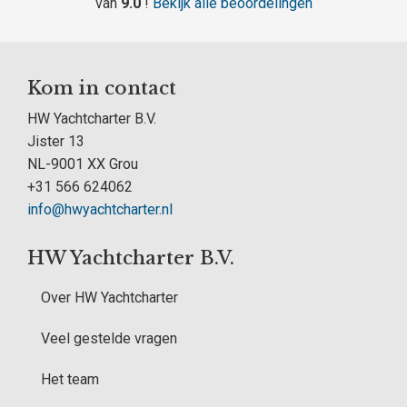
van
9.0
!
Bekijk alle beoordelingen
Kom in contact
HW Yachtcharter B.V.
Jister 13
NL-9001 XX Grou
+31 566 624062
info@hwyachtcharter.nl
HW Yachtcharter B.V.
Over HW Yachtcharter
Veel gestelde vragen
Het team