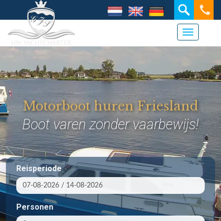
Navigati
Motorboot huren Friesland
HW Yachtcharter Grou
Boot varen zonder vaarbewijs!
Reisperiode
Personen