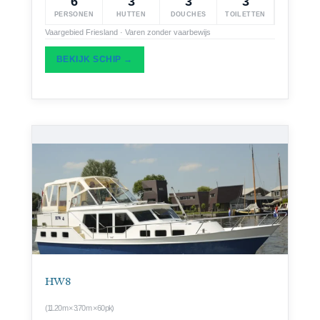
6
3
3
3
PERSONEN
HUTTEN
DOUCHES
TOILETTEN
Vaargebied Friesland · Varen zonder vaarbewijs
BEKIJK SCHIP →
HW 8
(11.20 m × 3.70 m × 60 pk)