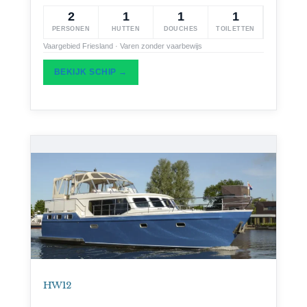
2
1
1
1
PERSONEN
HUTTEN
DOUCHES
TOILETTEN
Vaargebied Friesland · Varen zonder vaarbewijs
BEKIJK SCHIP →
HW 12