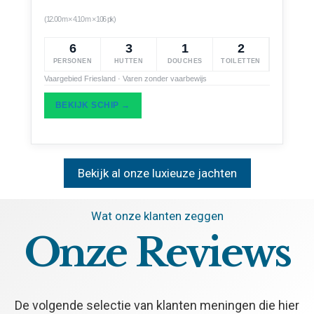
(12.00 m × 4.10 m × 106 pk)
6
3
1
2
PERSONEN
HUTTEN
DOUCHES
TOILETTEN
Vaargebied Friesland · Varen zonder vaarbewijs
BEKIJK SCHIP →
Bekijk al onze luxieuze jachten
Wat onze klanten zeggen
Onze
Reviews
De volgende selectie van klanten meningen die hier