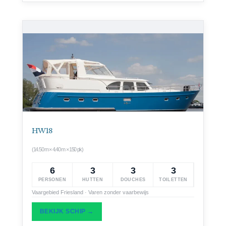
HW 18
(14.50 m × 4.40 m × 150 pk)
6
3
3
3
PERSONEN
HUTTEN
DOUCHES
TOILETTEN
Vaargebied Friesland · Varen zonder vaarbewijs
BEKIJK SCHIP →