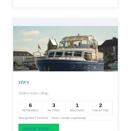
HW 6
(12.00 m × 4.10 m × 106 pk)
6
3
1
2
PERSONEN
HUTTEN
DOUCHES
TOILETTEN
Vaargebied Friesland · Varen zonder vaarbewijs
BEKIJK SCHIP →