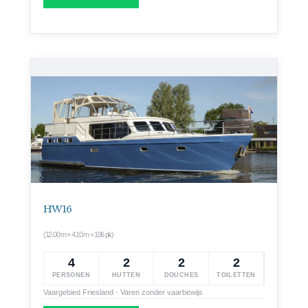
HW 16
(12.00 m × 4.10 m × 106 pk)
4
2
2
2
PERSONEN
HUTTEN
DOUCHES
TOILETTEN
Vaargebied Friesland · Varen zonder vaarbewijs