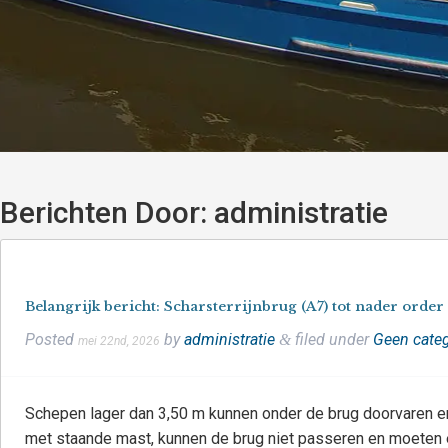
Berichten Door:
administratie
Belangrijk bericht: Scharsterrijnbrug (A7) tot nader orde
Posted
by
administratie
filed under
Geen categ
&
mei 22nd, 2026
Schepen lager dan 3,50 m kunnen onder de brug doorvaren 
met staande mast, kunnen de brug niet passeren en moeten e