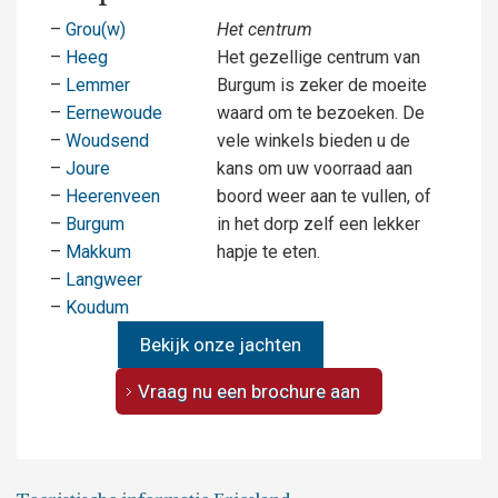
–
Grou(w)
Het centrum
–
Heeg
Het gezellige centrum van
–
Lemmer
Burgum is zeker de moeite
–
Eernewoude
waard om te bezoeken. De
–
Woudsend
vele winkels bieden u de
–
Joure
kans om uw voorraad aan
–
Heerenveen
boord weer aan te vullen, of
–
Burgum
in het dorp zelf een lekker
–
Makkum
hapje te eten.
–
Langweer
–
Koudum
Bekijk onze jachten
Vraag nu een brochure aan