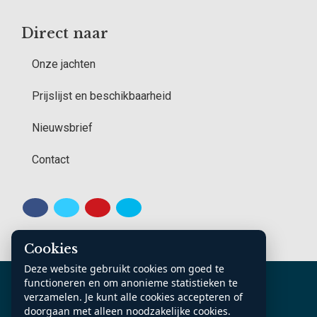
Direct naar
Onze jachten
Prijslijst en beschikbaarheid
Nieuwsbrief
Contact
Cookies
Deze website gebruikt cookies om goed te
K.v.K. Noord Nederland: 70361185
functioneren en om anonieme statistieken te
Contact
Algemene voorwaarden
verzamelen. Je kunt alle cookies accepteren of
doorgaan met alleen noodzakelijke cookies.
Privacy Statement
Sitemap