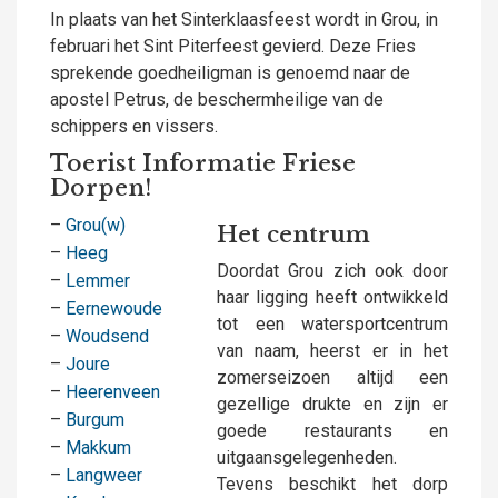
In plaats van het Sinterklaasfeest wordt in Grou, in
februari het Sint Piterfeest gevierd. Deze Fries
sprekende goedheiligman is genoemd naar de
apostel Petrus, de beschermheilige van de
schippers en vissers.
Toerist Informatie Friese
Dorpen!
–
Grou(w)
Het centrum
–
Heeg
Doordat Grou zich ook door
–
Lemmer
haar ligging heeft ontwikkeld
–
Eernewoude
tot een watersportcentrum
–
Woudsend
van naam, heerst er in het
–
Joure
zomerseizoen altijd een
–
Heerenveen
gezellige drukte en zijn er
–
Burgum
goede restaurants en
–
Makkum
uitgaansgelegenheden.
–
Langweer
Tevens beschikt het dorp